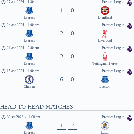
27 abr 2024
-
1:30 pm
Premier League
1
0
Everton
Brentford
24 abr 2024
-
4:00 pm
Premier League
2
0
Everton
Liverpool
21 abr 2024
-
9:30 am
Premier League
2
0
Everton
Nottingham Forest
15 abr 2024
-
4:00 pm
Premier League
6
0
Chelsea
Everton
HEAD TO HEAD MATCHES
30 set 2023
-
11:00 am
Premier League
1
2
Everton
Luton