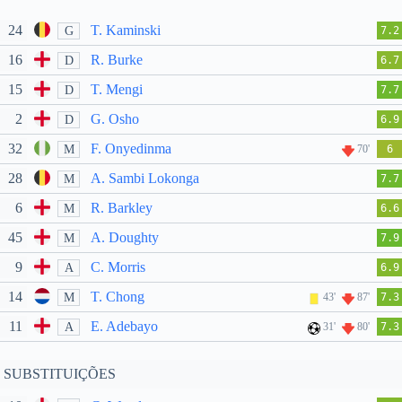
24
T. Kaminski
G
7.2
16
R. Burke
D
6.7
15
T. Mengi
D
7.7
2
G. Osho
D
6.9
32
F. Onyedinma
M
70'
6
28
A. Sambi Lokonga
M
7.7
6
R. Barkley
M
6.6
45
A. Doughty
M
7.9
9
C. Morris
A
6.9
14
T. Chong
M
43'
87'
7.3
11
E. Adebayo
A
31'
80'
7.3
SUBSTITUIÇÕES