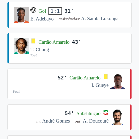
31'
1:1
Gol
A. Sambi Lokonga
E. Adebayo
assistências:
43'
Cartão Amarelo
T. Chong
Foul
52'
Cartão Amarelo
I. Gueye
Foul
54'
Substituição
André Gomes
A. Doucouré
in:
out: