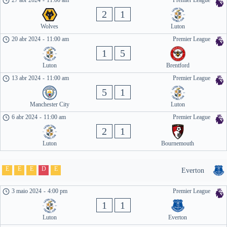
27 abr 2024
-
11:00 am
Premier League
2
1
Wolves
Luton
20 abr 2024
-
11:00 am
Premier League
1
5
Luton
Brentford
13 abr 2024
-
11:00 am
Premier League
5
1
Manchester City
Luton
6 abr 2024
-
11:00 am
Premier League
2
1
Luton
Bournemouth
E
E
E
D
E
Everton
3 maio 2024
-
4:00 pm
Premier League
1
1
Luton
Everton