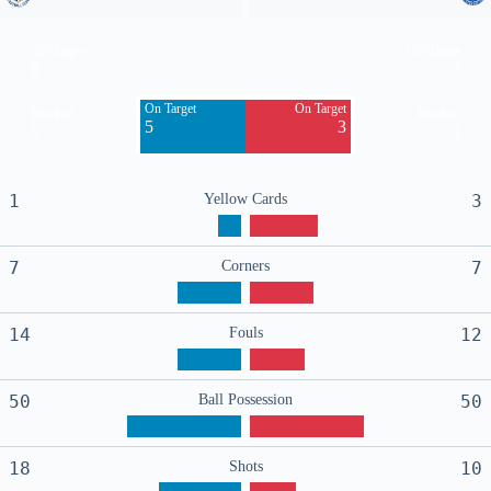
Off Target
Off Target
8
7
On Target
On Target
Blocked
Blocked
5
3
5
4
1
Yellow Cards
3
7
Corners
7
14
Fouls
12
50
Ball Possession
50
18
Shots
10