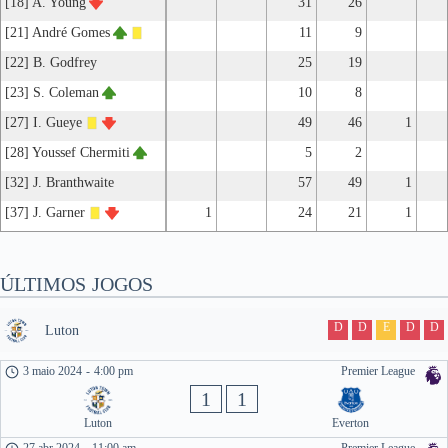
[18] A. Young
31
26
[21] André Gomes
11
9
[22] B. Godfrey
25
19
[23] S. Coleman
10
8
[27] I. Gueye
49
46
1
[28] Youssef Chermiti
5
2
[32] J. Branthwaite
57
49
1
[37] J. Garner
1
24
21
1
ÚLTIMOS JOGOS
D
D
E
D
D
Luton
3 maio 2024
-
4:00 pm
Premier League
1
1
Luton
Everton