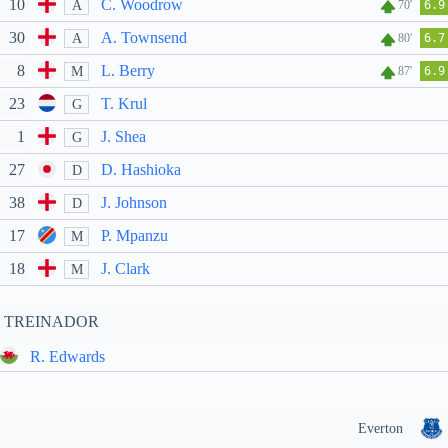
10
C. Woodrow
A
70'
6.9
30
A. Townsend
A
80'
6.7
8
L. Berry
M
87'
6.9
23
T. Krul
G
1
J. Shea
G
27
D. Hashioka
D
38
J. Johnson
D
17
P. Mpanzu
M
18
J. Clark
M
TREINADOR
R. Edwards
Everton