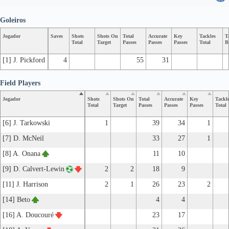
Goleiros
Jogador
Saves
Shots
Shots On
Total
Accurate
Key
Tackles
T
Total
Target
Passes
Passes
Passes
Total
B
[1] J. Pickford
4
55
31
Field Players
Jogador
Shots
Shots On
Total
Accurate
Key
Tackl
Total
Target
Passes
Passes
Passes
Total
[6] J. Tarkowski
1
39
34
1
[7] D. McNeil
33
27
1
[8] A. Onana
11
10
[9] D. Calvert-Lewin
2
2
18
9
[11] J. Harrison
2
1
26
23
2
[14] Beto
4
4
[16] A. Doucouré
23
17