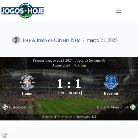
Pular
para
o
conteúdo
Jose Alfredo de Oliveira Neto
março 21, 2025
Premier League 2023-2024
|
Jogos da Semana 36
3 maio 2024
-
4:00 pm
1
:
1
Luton
ENCERRADO
Everton
E. Adebayo
31'
D. Calvert-Lewin
24'
Árbitro: T. Robinson
Intervalo: 1-1
|