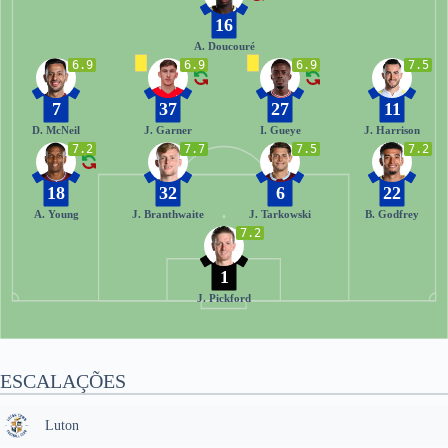
16
A. Doucouré
6.9
6.9
6.9
7.5
7
37
27
11
D. McNeil
J. Garner
I. Gueye
J. Harrison
7.2
7.7
7.5
7.2
18
32
6
22
A. Young
J. Branthwaite
J. Tarkowski
B. Godfrey
7.2
1
J. Pickford
ESCALAÇÕES
Luton