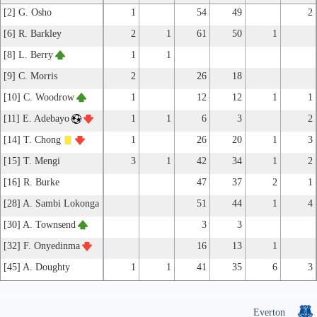
[2] G. Osho
1
54
49
2
[6] R. Barkley
2
1
61
50
1
[8] L. Berry
1
1
[9] C. Morris
2
26
18
[10] C. Woodrow
1
12
12
1
1
[11] E. Adebayo
1
1
6
3
2
[14] T. Chong
1
26
20
1
3
[15] T. Mengi
3
1
42
34
1
2
[16] R. Burke
47
37
2
1
[28] A. Sambi Lokonga
51
44
1
4
[30] A. Townsend
3
3
[32] F. Onyedinma
16
13
1
[45] A. Doughty
1
1
41
35
6
3
Everton