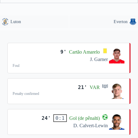
Luton
Everton
9'
Cartão Amarelo
J. Garner
Foul
21'
VAR
Penalty confirmed
24'
0:1
Gol (de pênalti)
D. Calvert-Lewin