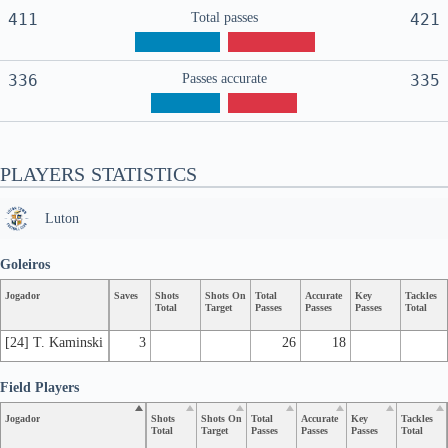
411
Total passes
421
336
Passes accurate
335
PLAYERS STATISTICS
Luton
Goleiros
Jogador
Saves
Shots
Shots On
Total
Accurate
Key
Tackles
Total
Target
Passes
Passes
Passes
Total
[24] T. Kaminski
3
26
18
Field Players
Jogador
Shots
Shots On
Total
Accurate
Key
Tackles
Total
Target
Passes
Passes
Passes
Total