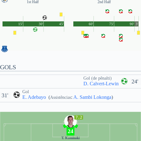
1st Half
2nd Half
15'
30'
45'
60'
75'
90'
3'
GOLS
Gol (de pênalti)
24'
D. Calvert-Lewin
Gol
31'
E. Adebayo
(
:
A. Sambi Lokonga
)
Assistências
7.2
24
T. Kaminski