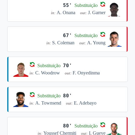
55'
Substituição
A. Onana
J. Garner
in:
out:
67'
Substituição
S. Coleman
A. Young
in:
out:
70'
Substituição
C. Woodrow
F. Onyedinma
in:
out:
80'
Substituição
A. Townsend
E. Adebayo
in:
out:
80'
Substituição
Youssef Chermiti
I. Gueye
in:
out: