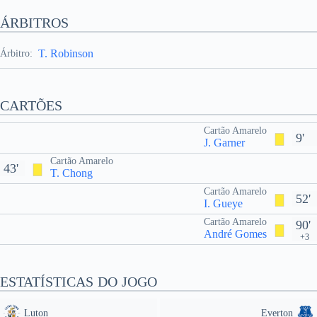
ÁRBITROS
T. Robinson
Árbitro:
CARTÕES
Cartão Amarelo
9'
J. Garner
Cartão Amarelo
43'
T. Chong
Cartão Amarelo
52'
I. Gueye
Cartão Amarelo
90'
André Gomes
+3
ESTATÍSTICAS DO JOGO
Luton
Everton