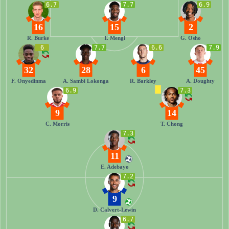
6.7
7.7
6.9
16
15
2
R. Burke
T. Mengi
G. Osho
6
7.7
6.6
7.9
32
28
6
45
F. Onyedinma
A. Sambi Lokonga
R. Barkley
A. Doughty
6.9
7.3
9
14
C. Morris
T. Chong
7.3
11
E. Adebayo
7.2
9
D. Calvert-Lewin
6.7