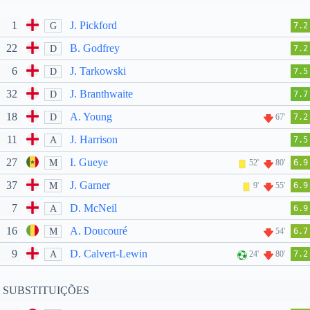
1
J. Pickford
G
7.2
22
B. Godfrey
D
7.2
6
J. Tarkowski
D
7.5
32
J. Branthwaite
D
7.7
18
A. Young
D
67'
7.2
11
J. Harrison
A
7.5
27
I. Gueye
M
52'
80'
6.9
37
J. Garner
M
9'
55'
6.9
7
D. McNeil
A
6.9
16
A. Doucouré
M
54'
6.7
9
D. Calvert-Lewin
A
24'
80'
7.2
SUBSTITUIÇÕES