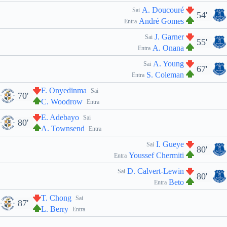
A. Doucouré
Sai
54'
André Gomes
Entra
J. Garner
Sai
55'
A. Onana
Entra
A. Young
Sai
67'
S. Coleman
Entra
F. Onyedinma
Sai
70'
C. Woodrow
Entra
E. Adebayo
Sai
80'
A. Townsend
Entra
I. Gueye
Sai
80'
Youssef Chermiti
Entra
D. Calvert-Lewin
Sai
80'
Beto
Entra
T. Chong
Sai
87'
L. Berry
Entra