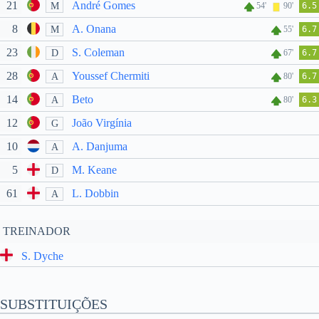
21
André Gomes
M
54'
90'
6.5
8
A. Onana
M
55'
6.7
23
S. Coleman
D
67'
6.7
28
Youssef Chermiti
A
80'
6.7
14
Beto
A
80'
6.3
12
João Virgínia
G
10
A. Danjuma
A
5
M. Keane
D
61
L. Dobbin
A
TREINADOR
S. Dyche
SUBSTITUIÇÕES