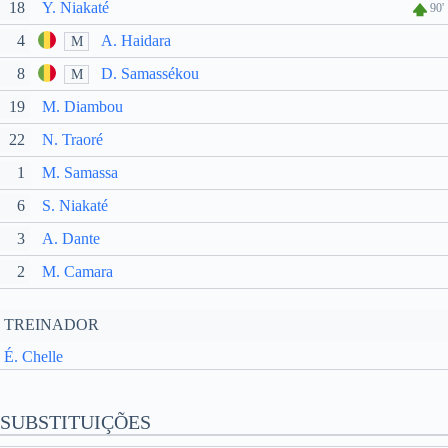
18
Y. Niakaté
90'
4
A. Haidara
M
8
D. Samassékou
M
19
M. Diambou
22
N. Traoré
1
M. Samassa
6
S. Niakaté
3
A. Dante
2
M. Camara
TREINADOR
É. Chelle
SUBSTITUIÇÕES