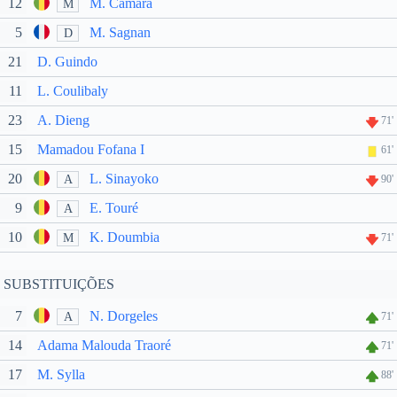
12
M. Camara
M
5
M. Sagnan
D
21
D. Guindo
11
L. Coulibaly
23
A. Dieng
71'
15
Mamadou Fofana I
61'
20
L. Sinayoko
A
90'
9
E. Touré
A
10
K. Doumbia
M
71'
SUBSTITUIÇÕES
7
N. Dorgeles
A
71'
14
Adama Malouda Traoré
71'
17
M. Sylla
88'