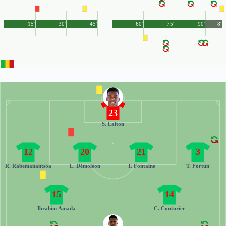
15'
30'
45'
60'
75'
90'
8'
23
S. Laiton
12
20
21
3
R. Rabemanantsoa
L. Démoléon
T. Fontaine
T. Fortun
15
14
Ibrahim Amada
C. Couturier