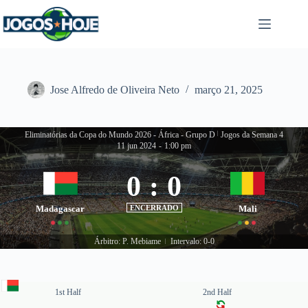
Pular
para
o
conteúdo
Jose Alfredo de Oliveira Neto
março 21, 2025
Eliminatórias da Copa do Mundo 2026 - África - Grupo D
|
Jogos da Semana 4
11 jun 2024
-
1:00 pm
0
:
0
Madagascar
ENCERRADO
Mali
Árbitro: P. Mebiame
Intervalo: 0-0
|
1st Half
2nd Half