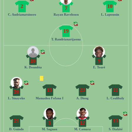
2
10
7
C. Andriamatsinoro
Rayan Raveloson
L. Lapoussin
19
T. Randrianarijaona
10
9
K. Doumbia
E. Touré
15
23
11
20
L. Sinayoko
Mamadou Fofana I
A. Dieng
L. Coulibaly
21
13
5
12
D. Guindo
M. Sagnan
M. Camara
S. Diakité