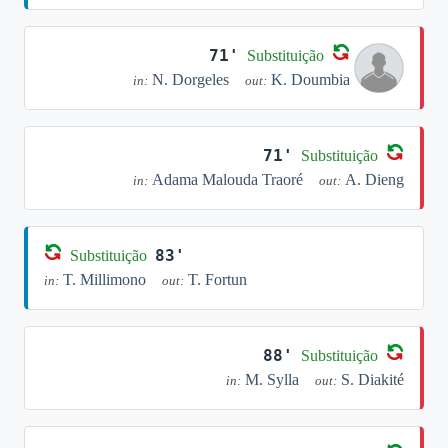
71'
Substituição
N. Dorgeles
K. Doumbia
in:
out:
71'
Substituição
Adama Malouda Traoré
A. Dieng
in:
out:
83'
Substituição
T. Millimono
T. Fortun
in:
out:
88'
Substituição
M. Sylla
S. Diakité
in:
out: