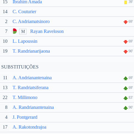
15
Ibrahim Amada
39'
14
C. Couturier
2
C. Andriamatsinoro
69'
7
Rayan Raveloson
M
10
L. Lapoussin
69'
19
T. Randrianarijaona
90'
SUBSTITUIÇÕES
11
A. Andrianantenaina
69'
13
T. Randriatsiferana
69'
22
T. Millimono
83'
8
A. Randrianantenaina
90'
4
J. Pontgerard
17
A. Rakotondrajoa