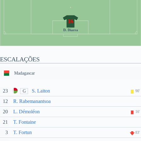
16
D. Diarra
ESCALAÇÕES
Madagascar
23
S. Laiton
G
90'
12
R. Rabemanantsoa
20
L. Démoléon
16'
21
T. Fontaine
3
T. Fortun
83'