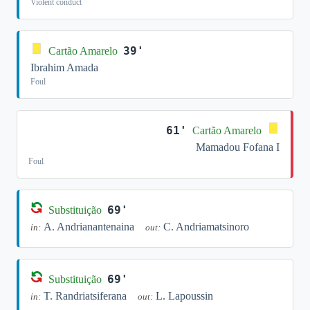
Violent conduct
39'
Cartão Amarelo
Ibrahim Amada
Foul
61'
Cartão Amarelo
Mamadou Fofana I
Foul
69'
Substituição
A. Andrianantenaina
C. Andriamatsinoro
in:
out:
69'
Substituição
T. Randriatsiferana
L. Lapoussin
in:
out: