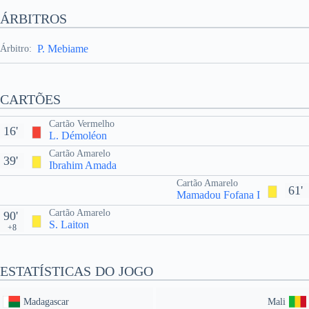
ÁRBITROS
P. Mebiame
Árbitro:
CARTÕES
Cartão Vermelho
16'
L. Démoléon
Cartão Amarelo
39'
Ibrahim Amada
Cartão Amarelo
61'
Mamadou Fofana I
Cartão Amarelo
90'
S. Laiton
+8
ESTATÍSTICAS DO JOGO
Madagascar
Mali