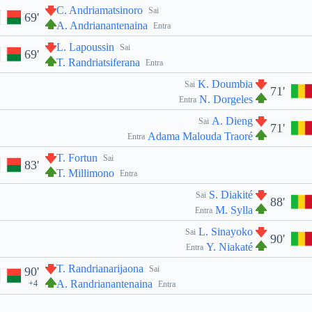
C. Andriamatsinoro
Sai
69'
A. Andrianantenaina
Entra
L. Lapoussin
Sai
69'
T. Randriatsiferana
Entra
K. Doumbia
Sai
71'
N. Dorgeles
Entra
A. Dieng
Sai
71'
Adama Malouda Traoré
Entra
T. Fortun
Sai
83'
T. Millimono
Entra
S. Diakité
Sai
88'
M. Sylla
Entra
L. Sinayoko
Sai
90'
Y. Niakaté
Entra
T. Randrianarijaona
Sai
90'
A. Randrianantenaina
+4
Entra