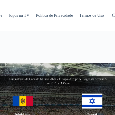
je
Jogos na TV
Política de Privacidade
Termos de Uso
Eliminatórias da Copa do Mundo 2026 – Europa - Grupo A
|
Jogos da Semana 5
5 set 2025
-
3:45 pm
Moldova
Israel