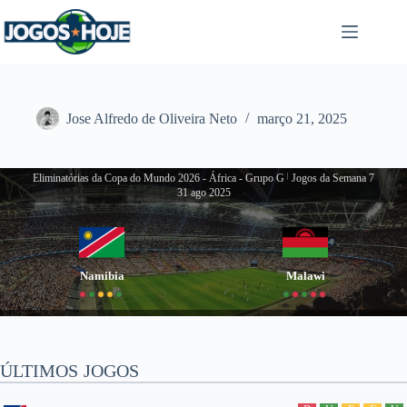
Pular
para
o
conteúdo
Jose Alfredo de Oliveira Neto
março 21, 2025
Eliminatórias da Copa do Mundo 2026 - África - Grupo G
|
Jogos da Semana 7
31 ago 2025
Namibia
Malawi
ÚLTIMOS JOGOS