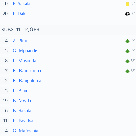
10
F. Sakala
55'
20
P. Daka
50'
SUBSTITUIÇÕES
14
Z. Phiri
67'
15
G. Mphande
67'
8
L. Musonda
78'
7
K. Kampamba
88'
2
K. Kanguluma
5
L. Banda
19
B. Mwila
6
B. Sakala
11
R. Bwalya
4
G. Mafwenta