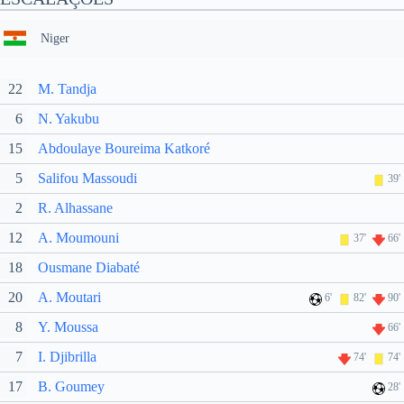
Niger
22
M. Tandja
6
N. Yakubu
15
Abdoulaye Boureima Katkoré
5
Salifou Massoudi
39'
2
R. Alhassane
12
A. Moumouni
37'
66'
18
Ousmane Diabaté
20
A. Moutari
6'
82'
90'
8
Y. Moussa
66'
7
I. Djibrilla
74'
74'
17
B. Goumey
28'