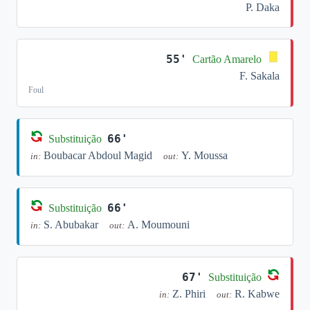
P. Daka
55'
Cartão Amarelo
F. Sakala
Foul
66'
Substituição
Boubacar Abdoul Magid
Y. Moussa
in:
out:
66'
Substituição
S. Abubakar
A. Moumouni
in:
out:
67'
Substituição
Z. Phiri
R. Kabwe
in:
out: