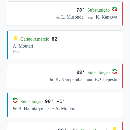
78'
Substituição
L. Musonda
K. Kangwa
in:
out:
82'
Cartão Amarelo
A. Moutari
Foul
88'
Substituição
K. Kampamba
B. Chepeshi
in:
out:
90' +1'
Substituição
B. Haïnikoye
A. Moutari
in:
out: