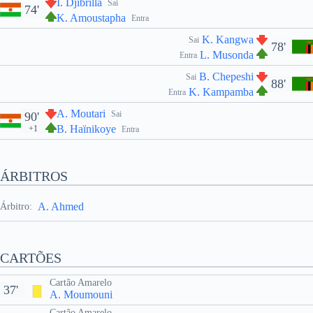
I. Djibrilla
Sai
74'
K. Amoustapha
Entra
K. Kangwa
Sai
78'
L. Musonda
Entra
B. Chepeshi
Sai
88'
K. Kampamba
Entra
A. Moutari
Sai
90'
B. Haïnikoye
+1
Entra
ÁRBITROS
A. Ahmed
Árbitro:
CARTÕES
Cartão Amarelo
37'
A. Moumouni
Cartão Amarelo