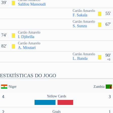
39'
Salifou Massoudi
Cartão Amarelo
55'
F. Sakala
Cartão Amarelo
67'
S. Sunzu
Cartão Amarelo
74'
I. Djibrilla
Cartão Amarelo
82'
A. Moutari
Cartão Amarelo
90'
L. Banda
+6
ESTATÍSTICAS DO JOGO
Niger
Zambia
4
Yellow Cards
3
2
Goals
1