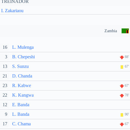
TREINADOR
I. Zakariaou
Zambia
16
L. Mulenga
3
B. Chepeshi
88'
13
S. Sunzu
67'
21
D. Chanda
23
R. Kabwe
67'
22
K. Kangwa
78'
12
E. Banda
9
L. Banda
90'
17
C. Chama
67'