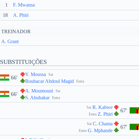
1
F. Mwansa
18
A. Phiri
TREINADOR
A. Grant
SUBSTITUIÇÕES
Y. Moussa
Sai
66'
Boubacar Abdoul Magid
Entra
A. Moumouni
Sai
66'
S. Abubakar
Entra
R. Kabwe
Sai
67'
Z. Phiri
Entra
C. Chama
Sai
67'
G. Mphande
Entra