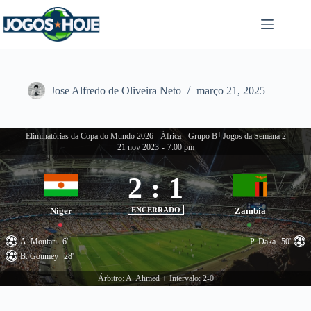
Pular
para
o
conteúdo
Jose Alfredo de Oliveira Neto
março 21, 2025
Eliminatórias da Copa do Mundo 2026 - África - Grupo B
|
Jogos da Semana 2
21 nov 2023
-
7:00 pm
2
:
1
Niger
ENCERRADO
Zambia
A. Moutari
6'
P. Daka
50'
B. Goumey
28'
Árbitro: A. Ahmed
Intervalo: 2-0
|