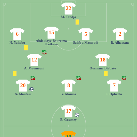
22
M. Tandja
15
6
5
2
Abdoulaye Boureima
N. Yakubu
Salifou Massoudi
R. Alhassane
Katkoré
12
18
A. Moumouni
Ousmane Diabaté
20
8
7
A. Moutari
Y. Moussa
I. Djibrilla
17
B. Goumey
20