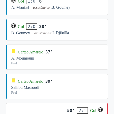
6'
1:0
Gol
B. Goumey
A. Moutari
assistências:
28'
2:0
Gol
I. Djibrilla
B. Goumey
assistências:
37'
Cartão Amarelo
A. Moumouni
Foul
39'
Cartão Amarelo
Salifou Massoudi
Foul
50'
2:1
Gol