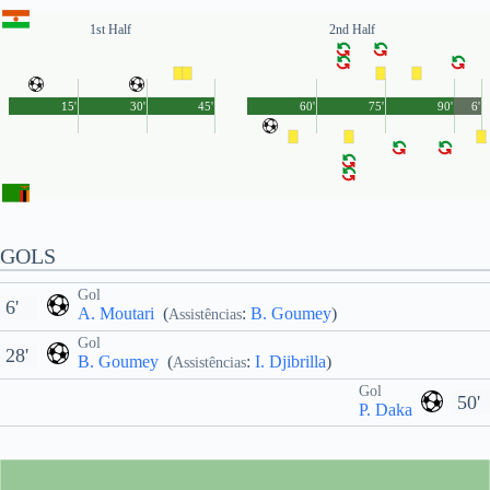
1st Half
2nd Half
15'
30'
45'
60'
75'
90'
6'
GOLS
Gol
6'
A. Moutari
(
:
B. Goumey
)
Assistências
Gol
28'
B. Goumey
(
:
I. Djibrilla
)
Assistências
Gol
50'
P. Daka