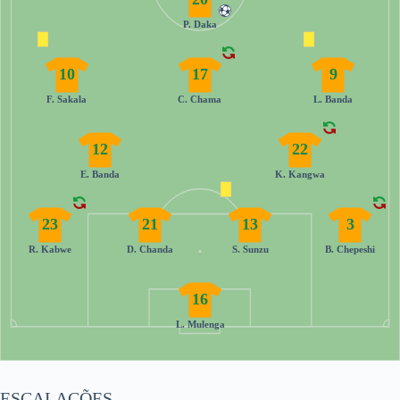
P. Daka
10
17
9
F. Sakala
C. Chama
L. Banda
12
22
E. Banda
K. Kangwa
23
21
13
3
R. Kabwe
D. Chanda
S. Sunzu
B. Chepeshi
16
L. Mulenga
ESCALAÇÕES