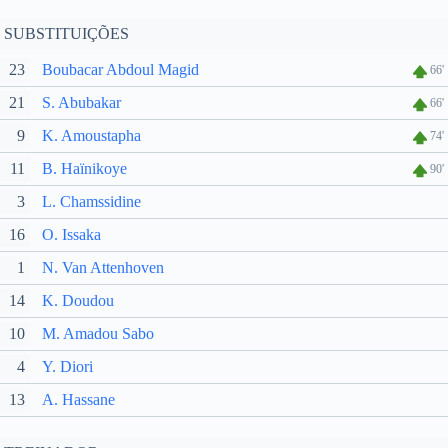
SUBSTITUIÇÕES
23
Boubacar Abdoul Magid
66'
21
S. Abubakar
66'
9
K. Amoustapha
74'
11
B. Haïnikoye
90'
3
L. Chamssidine
16
O. Issaka
1
N. Van Attenhoven
14
K. Doudou
10
M. Amadou Sabo
4
Y. Diori
13
A. Hassane