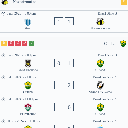
E
Novorizontino
6 abr 2025
-
8:00 pm
Brasil Série B
1
1
Avai
Novorizontino
E
D
D
D
V
Cuiaba
6 abr 2025
-
7:00 pm
Brasil Série B
0
1
Volta Redonda
Cuiaba
8 dez 2024
-
7:00 pm
Brasileiro Série A
1
2
Cuiaba
Vasco DA Gama
5 dez 2024
-
11:00 pm
Brasileiro Série A
1
0
Fluminense
Cuiaba
30 nov 2024
-
10:30 pm
Brasileiro Série A