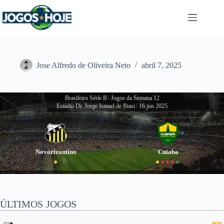
Pular
para
o
conteúdo
Jose Alfredo de Oliveira Neto
abril 7, 2025
Brasileiro Série B
|
Jogos da Semana 12
Estádio Dr. Jorge Ismael de Biasi
|
16 jun 2025
Novorizontino
Cuiaba
ÚLTIMOS JOGOS