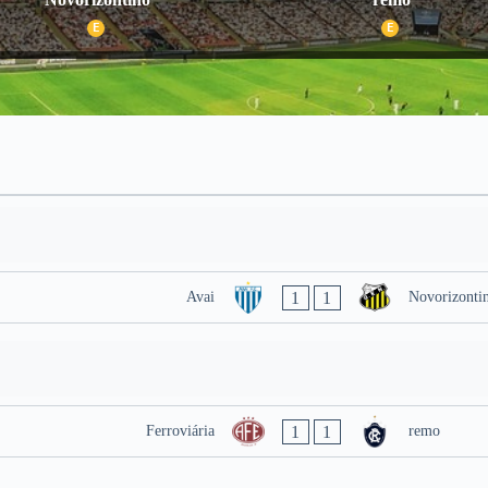
E
E
1
1
Avai
Novorizonti
1
1
Ferroviária
remo