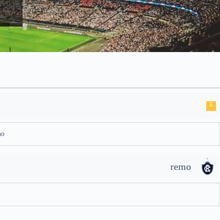
E
no
remo