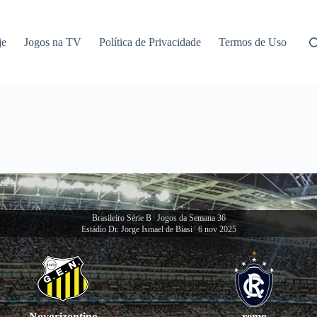
je
Jogos na TV
Política de Privacidade
Termos de Uso
Brasileiro Série B
|
Jogos da Semana 36
Estádio Dr. Jorge Ismael de Biasi
|
6 nov 2025
Novorizontino
remo