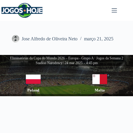
Pular
para
o
conteúdo
Jose Alfredo de Oliveira Neto
março 21, 2025
Eliminatórias da Copa do Mundo 2026 – Europa - Grupo A
|
Jogos da Semana 2
Stadion Narodowy
|
24 mar 2025
-
4:45 pm
Poland
Malta