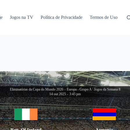
je
Jogos na TV
Política de Privacidade
Termos de Uso
Eliminatórias da Copa do Mundo 2026 – Europa - Grupo A
|
Jogos da Semana 8
14 out 2025
-
3:45 pm
Rep. Of Ireland
Armenia