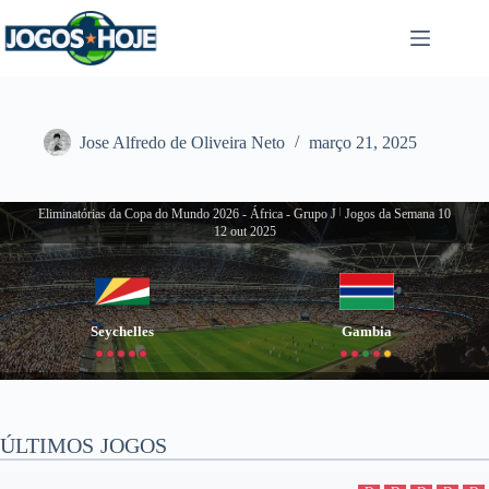
Pular
para
o
conteúdo
Jose Alfredo de Oliveira Neto
março 21, 2025
Eliminatórias da Copa do Mundo 2026 - África - Grupo J
|
Jogos da Semana 10
12 out 2025
Seychelles
Gambia
ÚLTIMOS JOGOS