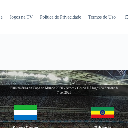
je
Jogos na TV
Política de Privacidade
Termos de Uso
Eliminatórias da Copa do Mundo 2026 - África - Grupo H
|
Jogos da Semana 8
7 set 2025
Sierra Leone
Ethiopia