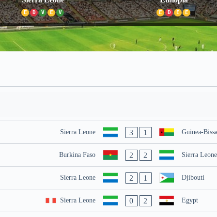
E
D
V
E
V
E
D
E
E
3
1
Sierra Leone
Guinea-Biss
2
2
Burkina Faso
Sierra Leone
2
1
Sierra Leone
Djibouti
0
2
Sierra Leone
Egypt