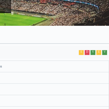
E
D
V
E
V
au