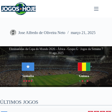
Pular
para
o
conteúdo
Jose Alfredo de Oliveira Neto
março 21, 2025
Eliminatórias da Copa do Mundo 2026 - África - Grupo G
|
Jogos da Semana 7
31 ago 2025
Somalia
Guinea
ÚLTIMOS JOGOS