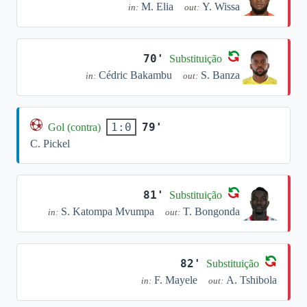
M. Elia
Y. Wissa
in:
out:
70'
Substituição
Cédric Bakambu
S. Banza
in:
out:
79'
1:0
Gol (contra)
C. Pickel
81'
Substituição
S. Katompa Mvumpa
T. Bongonda
in:
out:
82'
Substituição
F. Mayele
A. Tshibola
in:
out: