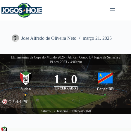
Pular
para
o
conteúdo
Jose Alfredo de Oliveira Neto
março 21, 2025
Eliminatórias da Copa do Mundo 2026 - África - Grupo B
|
Jogos da Semana 2
19 nov 2023
-
4:00 pm
1
:
0
Sudan
ENCERRADO
Congo DR
C. Pickel
79'
Árbitro: B. Tessema
Intervalo: 0-0
|