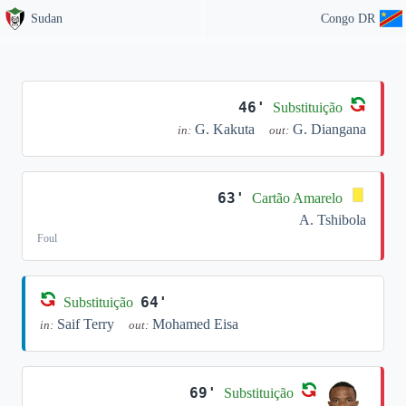
Sudan
Congo DR
46'
Substituição
G. Kakuta
G. Diangana
in:
out:
63'
Cartão Amarelo
A. Tshibola
Foul
64'
Substituição
Saif Terry
Mohamed Eisa
in:
out:
69'
Substituição