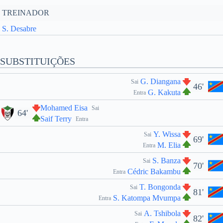
TREINADOR
S. Desabre
SUBSTITUIÇÕES
G. Diangana
Sai
46'
G. Kakuta
Entra
Mohamed Eisa
Sai
64'
Saif Terry
Entra
Y. Wissa
Sai
69'
M. Elia
Entra
S. Banza
Sai
70'
Cédric Bakambu
Entra
T. Bongonda
Sai
81'
S. Katompa Mvumpa
Entra
A. Tshibola
Sai
82'