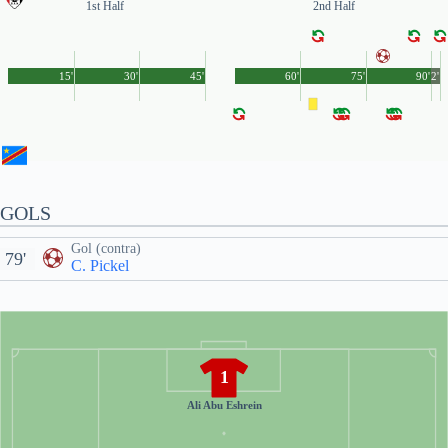
1st Half
2nd Half
15'
30'
45'
60'
75'
90'
2'
GOLS
Gol (contra)
79'
C. Pickel
1
Ali Abu Eshrein