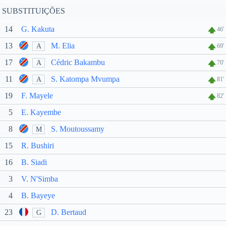
SUBSTITUIÇÕES
14
G. Kakuta
46'
13
M. Elia
A
69'
17
Cédric Bakambu
A
70'
11
S. Katompa Mvumpa
A
81'
19
F. Mayele
82'
5
E. Kayembe
8
S. Moutoussamy
M
15
R. Bushiri
16
B. Siadi
3
V. N'Simba
4
B. Bayeye
23
D. Bertaud
G