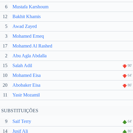
6
Mustafa Karshoum
12
Bakhit Khamis
5
Awad Zayed
3
Mohamed Erneq
17
Mohamed Al Rashed
2
Abu Agla Abdalla
15
Salah Adil
90'
10
Mohamed Eisa
64'
20
Abobaker Eisa
86'
11
Yasir Mozamil
SUBSTITUIÇÕES
9
Saif Terry
64'
14
Jusif Ali
86'