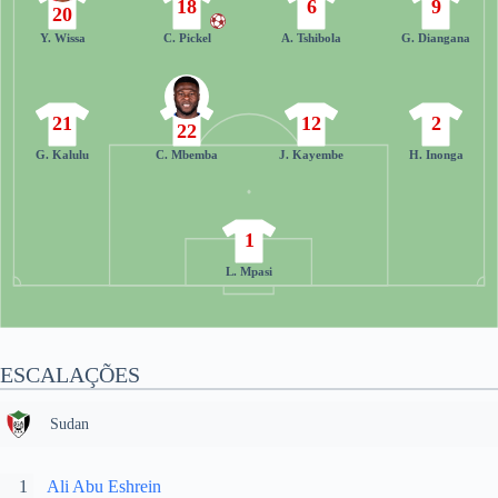
18
6
9
20
Y. Wissa
C. Pickel
A. Tshibola
G. Diangana
21
12
2
22
G. Kalulu
C. Mbemba
J. Kayembe
H. Inonga
1
L. Mpasi
ESCALAÇÕES
Sudan
1
Ali Abu Eshrein