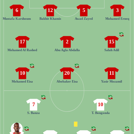
6
12
5
3
Mustafa Karshoum
Bakhit Khamis
Awad Zayed
Mohamed Erneq
17
2
15
Mohamed Al Rashed
Abu Agla Abdalla
Salah Adil
10
20
11
Mohamed Eisa
Abobaker Eisa
Yasir Mozamil
7
10
S. Banza
T. Bongonda