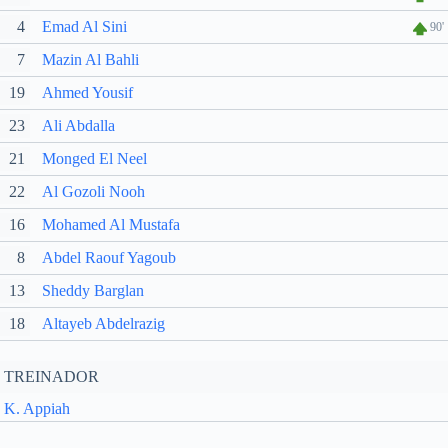
4
Emad Al Sini
90'
7
Mazin Al Bahli
19
Ahmed Yousif
23
Ali Abdalla
21
Monged El Neel
22
Al Gozoli Nooh
16
Mohamed Al Mustafa
8
Abdel Raouf Yagoub
13
Sheddy Barglan
18
Altayeb Abdelrazig
TREINADOR
K. Appiah