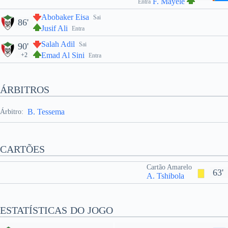
F. Mayele
Entra
Abobaker Eisa
Sai
86'
Jusif Ali
Entra
Salah Adil
Sai
90'
Emad Al Sini
+2
Entra
ÁRBITROS
B. Tessema
Árbitro:
CARTÕES
Cartão Amarelo
63'
A. Tshibola
ESTATÍSTICAS DO JOGO