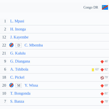
Congo DR
1
L. Mpasi
2
H. Inonga
12
J. Kayembe
22
C. Mbemba
D
21
G. Kalulu
9
G. Diangana
46'
6
A. Tshibola
63'
82'
18
C. Pickel
79'
20
Y. Wissa
M
69'
10
T. Bongonda
81'
7
S. Banza
70'