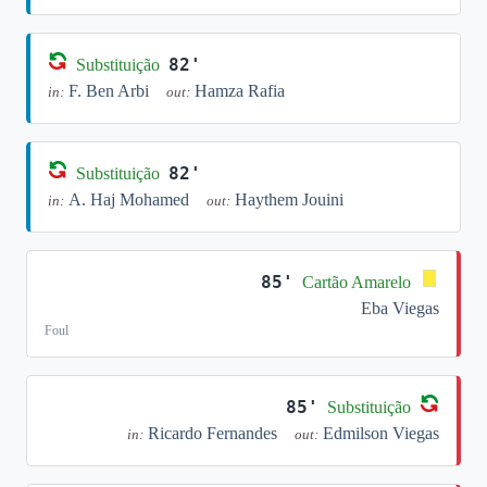
82'
Substituição
F. Ben Arbi
Hamza Rafia
in:
out:
82'
Substituição
A. Haj Mohamed
Haythem Jouini
in:
out:
85'
Cartão Amarelo
Eba Viegas
Foul
85'
Substituição
Ricardo Fernandes
Edmilson Viegas
in:
out: