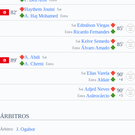
Entra
Haythem Jouini
Sai
82'
A. Haj Mohamed
Entra
Edmilson Viegas
Sai
85'
Ricardo Fernandes
Entra
Kelve Semedo
Sai
85'
Álvaro Amado
Entra
A. Abdi
Sai
89'
A. Cherni
Entra
Elias Varela
Sai
90'
Aldair
+4
Entra
Adjeil Neves
Sai
90'
Auleocárcio
+5
Entra
ÁRBITROS
J. Ogabor
Árbitro: