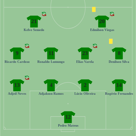
21
20
Kelve Semedo
Edmilson Viegas
9
11
23
8
Ricardo Cardoso
Ronaldo Lumungo
Elias Varela
Denilson Silva
13
4
2
14
Adjeil Neves
Adjakson Ramos
Lúcio Oliveira
Rogério Fernandes
12
Pedro Mateus