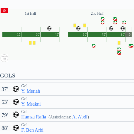
1st Half
2nd Half
15'
30'
45'
60'
75'
90'
5'
GOLS
Gol
37'
Y. Meriah
Gol
53'
Y. Msakni
Gol
79'
Hamza Rafia
(
:
A. Abdi
)
Assistências
Gol
88'
F. Ben Arbi