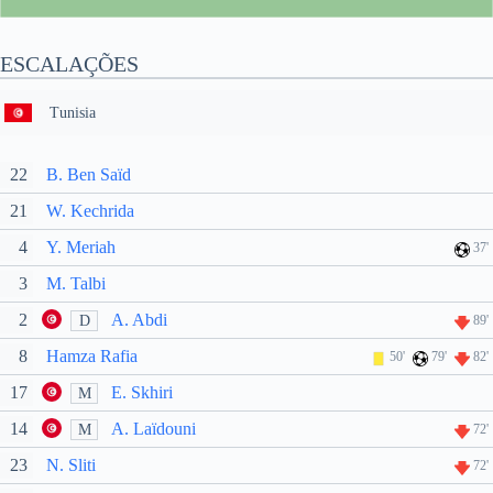
ESCALAÇÕES
Tunisia
22
B. Ben Saïd
21
W. Kechrida
4
Y. Meriah
37'
3
M. Talbi
2
A. Abdi
D
89'
8
Hamza Rafia
50'
79'
82'
17
E. Skhiri
M
14
A. Laïdouni
M
72'
23
N. Sliti
72'