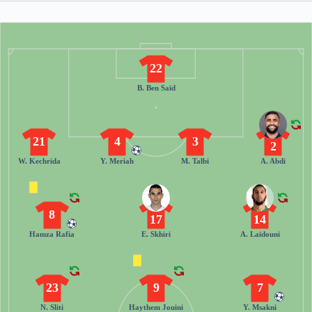
22
B. Ben Saïd
21
4
3
2
W. Kechrida
Y. Meriah
M. Talbi
A. Abdi
8
17
14
Hamza Rafia
E. Skhiri
A. Laïdouni
23
9
7
N. Sliti
Haythem Jouini
Y. Msakni