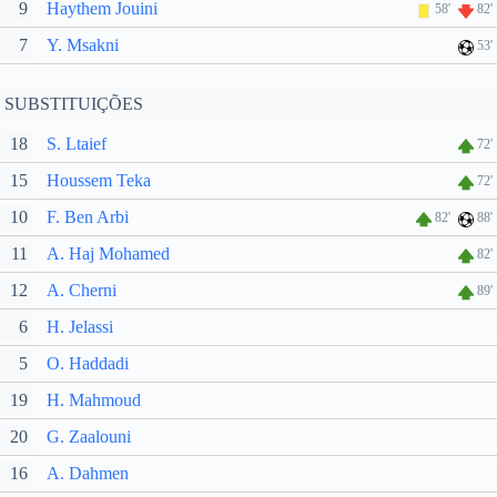
9
Haythem Jouini
58'
82'
7
Y. Msakni
53'
SUBSTITUIÇÕES
18
S. Ltaief
72'
15
Houssem Teka
72'
10
F. Ben Arbi
82'
88'
11
A. Haj Mohamed
82'
12
A. Cherni
89'
6
H. Jelassi
5
O. Haddadi
19
H. Mahmoud
20
G. Zaalouni
16
A. Dahmen