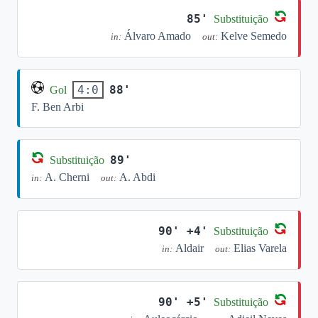
85'
Substituição
Álvaro Amado
Kelve Semedo
in:
out:
88'
4:0
Gol
F. Ben Arbi
89'
Substituição
A. Cherni
A. Abdi
in:
out:
90' +4'
Substituição
Aldair
Elias Varela
in:
out:
90' +5'
Substituição