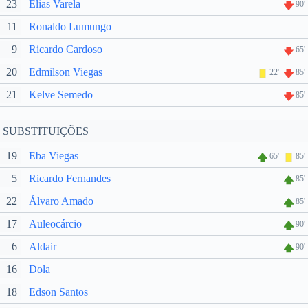
23
Elias Varela
90'
11
Ronaldo Lumungo
9
Ricardo Cardoso
65'
20
Edmilson Viegas
22'
85'
21
Kelve Semedo
85'
SUBSTITUIÇÕES
19
Eba Viegas
65'
85'
5
Ricardo Fernandes
85'
22
Álvaro Amado
85'
17
Auleocárcio
90'
6
Aldair
90'
16
Dola
18
Edson Santos