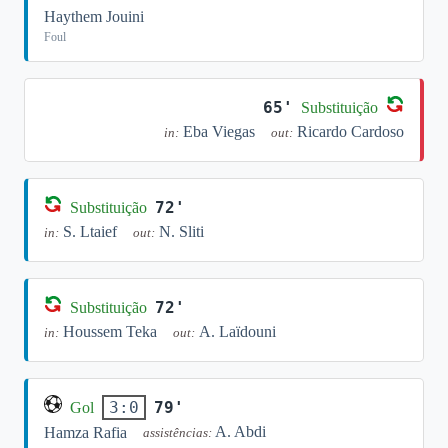
Haythem Jouini
Foul
65'
Substituição
Eba Viegas
Ricardo Cardoso
in:
out:
72'
Substituição
S. Ltaief
N. Sliti
in:
out:
72'
Substituição
Houssem Teka
A. Laïdouni
in:
out:
79'
3:0
Gol
A. Abdi
Hamza Rafia
assistências: