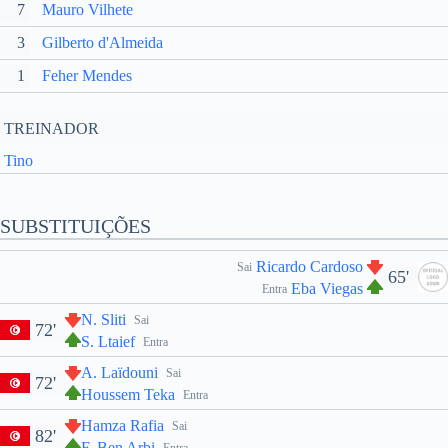
7
Mauro Vilhete
3
Gilberto d'Almeida
1
Feher Mendes
TREINADOR
Tino
SUBSTITUIÇÕES
Ricardo Cardoso
Sai
65'
Eba Viegas
Entra
N. Sliti
Sai
72'
S. Ltaief
Entra
A. Laïdouni
Sai
72'
Houssem Teka
Entra
Hamza Rafia
Sai
82'
F. Ben Arbi