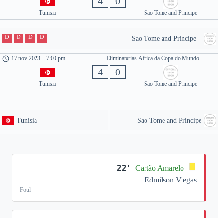
4
0
Tunisia
Sao Tome and Principe
D
D
D
D
Sao Tome and Principe
17 nov 2023
-
7:00 pm
Eliminatórias África da Copa do Mundo
4
0
Tunisia
Sao Tome and Principe
Tunisia
Sao Tome and Principe
22'
Cartão Amarelo
Edmilson Viegas
Foul