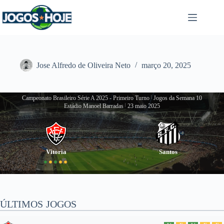
Pular
para
o
conteúdo
Jose Alfredo de Oliveira Neto
março 20, 2025
Campeonato Brasileiro Série A 2025 - Primeiro Turno
|
Jogos da Semana 10
Estádio Manoel Barradas
|
23 maio 2025
Vitoria
Santos
ÚLTIMOS JOGOS