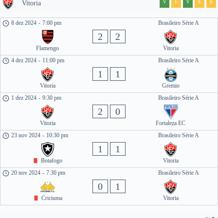
V
E
V
E
E
Vitoria
8 dez 2024
-
7:00 pm
Brasileiro Série A
2
2
Flamengo
Vitoria
4 dez 2024
-
11:00 pm
Brasileiro Série A
1
1
Vitoria
Gremio
1 dez 2024
-
9:30 pm
Brasileiro Série A
2
0
Vitoria
Fortaleza EC
23 nov 2024
-
10:30 pm
Brasileiro Série A
1
1
Botafogo
Vitoria
20 nov 2024
-
7:30 pm
Brasileiro Série A
0
1
Criciuma
Vitoria