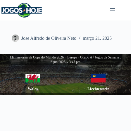
Pular
para
o
conteúdo
Jose Alfredo de Oliveira Neto
março 21, 2025
Eliminatórias da Copa do Mundo 2026 – Europa - Grupo A
|
Jogos da Semana 3
6 jun 2025
-
3:45 pm
Wales
Liechtenstein