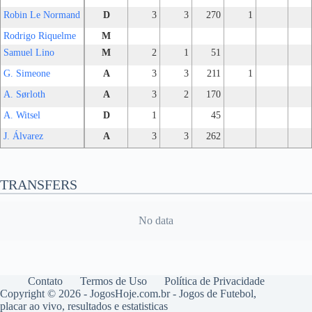
Robin Le Normand
D
3
3
270
1
Rodrigo Riquelme
M
Samuel Lino
M
2
1
51
G. Simeone
A
3
3
211
1
A. Sørloth
A
3
2
170
A. Witsel
D
1
45
J. Álvarez
A
3
3
262
TRANSFERS
No data
Contato
Termos de Uso
Política de Privacidade
Copyright © 2026 - JogosHoje.com.br - Jogos de Futebol,
placar ao vivo, resultados e estatisticas