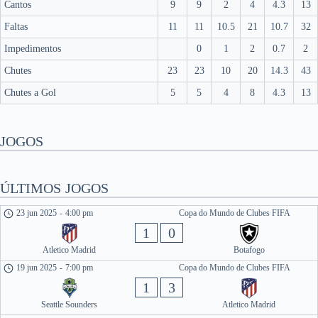
Cantos
9
9
2
4
4.3
13
Faltas
11
11
10.5
21
10.7
32
Impedimentos
0
1
2
0.7
2
Chutes
23
23
10
20
14.3
43
Chutes a Gol
5
5
4
8
4.3
13
JOGOS
ÚLTIMOS JOGOS
23 jun 2025
-
4:00 pm
Copa do Mundo de Clubes FIFA
1
0
Atletico Madrid
Botafogo
19 jun 2025
-
7:00 pm
Copa do Mundo de Clubes FIFA
1
3
Seattle Sounders
Atletico Madrid