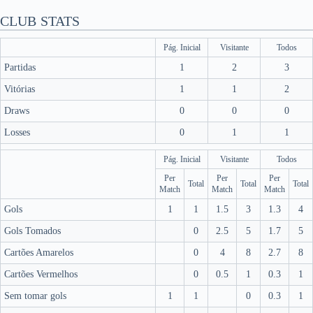
CLUB STATS
Pág. Inicial
Visitante
Todos
Partidas
1
2
3
Vitórias
1
1
2
Draws
0
0
0
Losses
0
1
1
Pág. Inicial
Visitante
Todos
Per
Per
Per
Total
Total
Total
Match
Match
Match
Gols
1
1
1.5
3
1.3
4
Gols Tomados
0
2.5
5
1.7
5
Cartões Amarelos
0
4
8
2.7
8
Cartões Vermelhos
0
0.5
1
0.3
1
Sem tomar gols
1
1
0
0.3
1