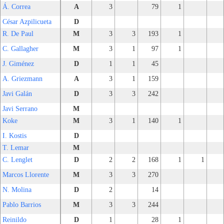
Á. Correa
A
3
79
1
César Azpilicueta
D
R. De Paul
M
3
3
193
1
C. Gallagher
M
3
1
97
1
J. Giménez
D
1
1
45
A. Griezmann
A
3
1
159
Javi Galán
D
3
3
242
Javi Serrano
M
Koke
M
3
1
140
1
I. Kostis
D
T. Lemar
M
C. Lenglet
D
2
2
168
1
1
Marcos Llorente
M
3
3
270
N. Molina
D
2
14
Pablo Barrios
M
3
3
244
Reinildo
D
1
28
1