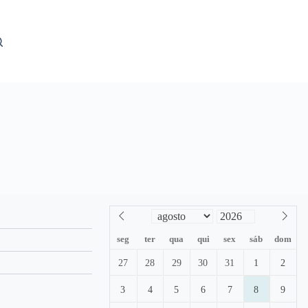
seg
ter
qua
qui
sex
sáb
dom
27
28
29
30
31
1
2
3
4
5
6
7
8
9