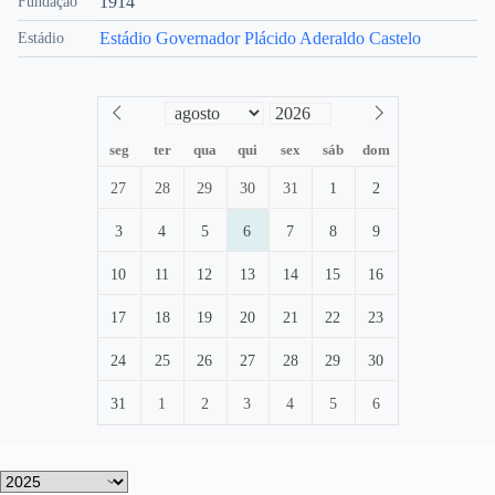
1914
Fundação
Estádio Governador Plácido Aderaldo Castelo
Estádio
seg
ter
qua
qui
sex
sáb
dom
27
28
29
30
31
1
2
3
4
5
6
7
8
9
10
11
12
13
14
15
16
17
18
19
20
21
22
23
24
25
26
27
28
29
30
31
1
2
3
4
5
6