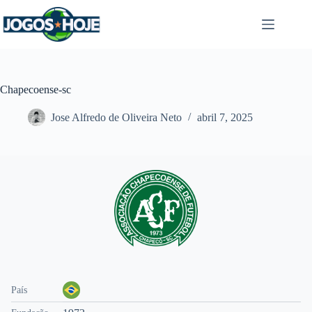
Pular
para
o
conteúdo
Chapecoense-sc
Jose Alfredo de Oliveira Neto
abril 7, 2025
País