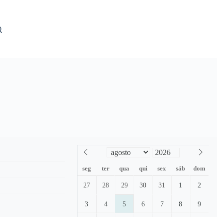
seg
ter
qua
qui
sex
sáb
dom
27
28
29
30
31
1
2
3
4
5
6
7
8
9