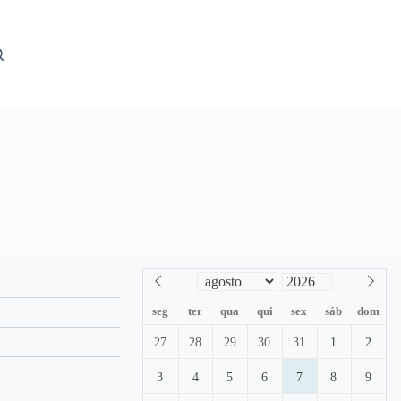
seg
ter
qua
qui
sex
sáb
dom
27
28
29
30
31
1
2
3
4
5
6
7
8
9