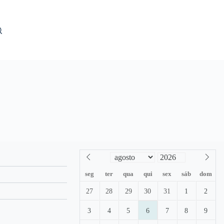
seg
ter
qua
qui
sex
sáb
dom
27
28
29
30
31
1
2
3
4
5
6
7
8
9