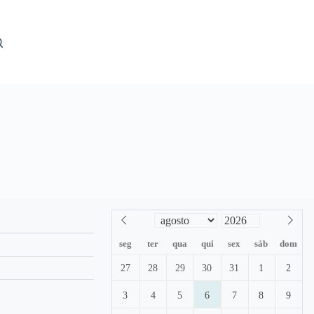
seg
ter
qua
qui
sex
sáb
dom
27
28
29
30
31
1
2
3
4
5
6
7
8
9