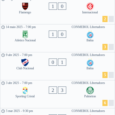
1
0
Flamengo
Internacional
2
14 maio 2025
-
7:00 pm
CONMEBOL Libertadores
1
0
Atletico Nacional
Bahia
3
9 abr 2025
-
7:00 pm
CONMEBOL Libertadores
0
1
Club Nacional
Bahia
5
3 abr 2025
-
7:00 pm
CONMEBOL Libertadores
2
3
Sporting Cristal
Palmeiras
6
5 mar 2025
-
9:30 pm
CONMEBOL Libertadores