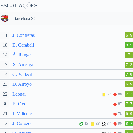
ESCALAÇÕES
Barcelona SC
1
J. Contreras
6.9
18
B. Carabalí
8.5
14
Á. Rangel
7
3
X. Arreaga
7.2
4
G. Vallecilla
7.9
23
D. Arroyo
6.9
22
Leonai
56'
88'
7.2
30
B. Oyola
87'
7.7
21
J. Valiente
78'
6.9
13
J. Corozo
45'
83'
84'
90'
8.7