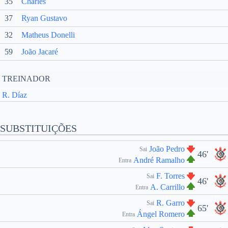
35
Charles
37
Ryan Gustavo
32
Matheus Donelli
59
João Jacaré
TREINADOR
R. Díaz
SUBSTITUIÇÕES
João Pedro
Sai
46'
André Ramalho
Entra
F. Torres
Sai
46'
A. Carrillo
Entra
R. Garro
Sai
65'
Ángel Romero
Entra