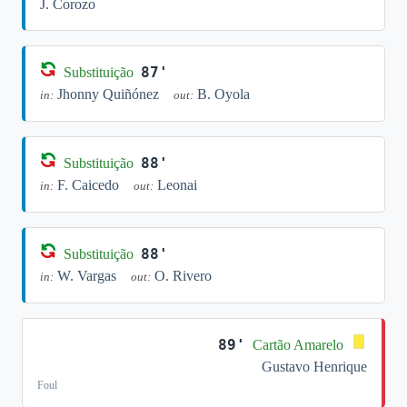
J. Corozo
87'
Substituição
Jhonny Quiñónez
B. Oyola
in:
out:
88'
Substituição
F. Caicedo
Leonai
in:
out:
88'
Substituição
W. Vargas
O. Rivero
in:
out:
89'
Cartão Amarelo
Gustavo Henrique
Foul