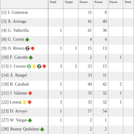
Total
Target
Passes
Passes
Passes
Total
[1] J. Contreras
11
8
[3] X. Arreaga
41
40
[4] G. Vallecilla
1
41
36
[8] G. Cortéz
4
4
[9] O. Rivero
1
1
15
13
[10] F. Caicedo
2
1
1
[13] J. Corozo
3
2
23
15
[14] Á. Rangel
33
31
[18] B. Carabalí
1
49
42
2
[21] J. Valiente
1
35
32
1
[22] Leonai
3
35
32
1
[23] D. Arroyo
1
57
54
[27] W. Vargas
1
2
1
[28] Jhonny Quiñónez
2
2