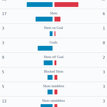
17
Shots
6
3
Shots on Goal
1
3
Goals
0
9
Shots off Goal
2
5
Blocked Shots
3
5
Shots insidebox
3
12
Shots outsidebox
3