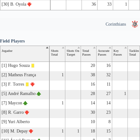
[30] B. Oyola
36
33
1
Corinthians
Field Players
Jogador
Shots
Shots On
Total
Accurate
Key
Tackles
Total
Target
Passes
Passes
Passes
Total
[1] Hugo Souza
20
16
[2] Matheus França
1
38
32
[3] F. Torres
16
11
[5] André Ramalho
28
27
1
[7] Maycon
1
14
14
[8] R. Garro
30
23
[9] Yuri Alberto
10
8
[10] M. Depay
1
1
18
15