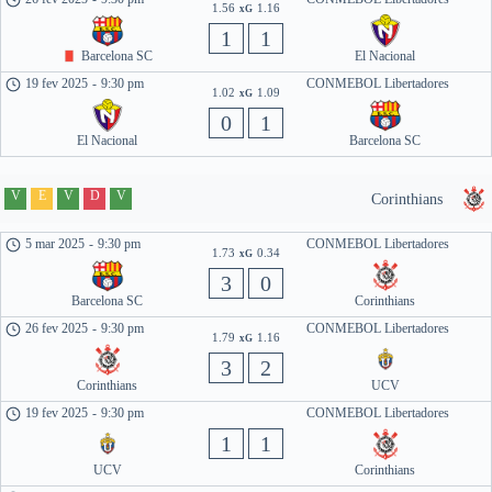
1.56
1.16
xG
1
1
Barcelona SC
El Nacional
19 fev 2025
-
9:30 pm
CONMEBOL Libertadores
1.02
1.09
xG
0
1
El Nacional
Barcelona SC
V
E
V
D
V
Corinthians
5 mar 2025
-
9:30 pm
CONMEBOL Libertadores
1.73
0.34
xG
3
0
Barcelona SC
Corinthians
26 fev 2025
-
9:30 pm
CONMEBOL Libertadores
1.79
1.16
xG
3
2
Corinthians
UCV
19 fev 2025
-
9:30 pm
CONMEBOL Libertadores
1
1
UCV
Corinthians