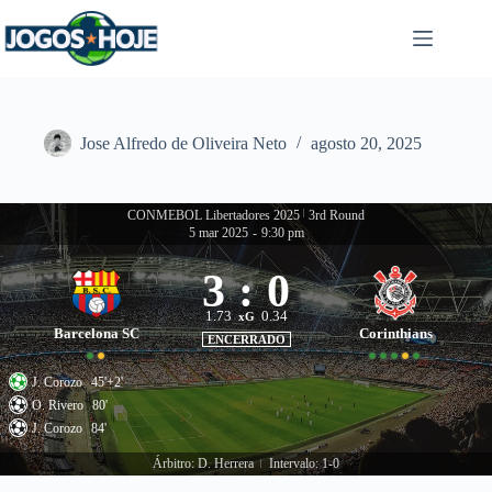
Pular
para
o
conteúdo
Jose Alfredo de Oliveira Neto
agosto 20, 2025
CONMEBOL Libertadores 2025
|
3rd Round
5 mar 2025
-
9:30 pm
3
:
0
1.73
0.34
xG
Barcelona SC
Corinthians
ENCERRADO
J. Corozo
45'+2'
O. Rivero
80'
J. Corozo
84'
Árbitro: D. Herrera
Intervalo: 1-0
|