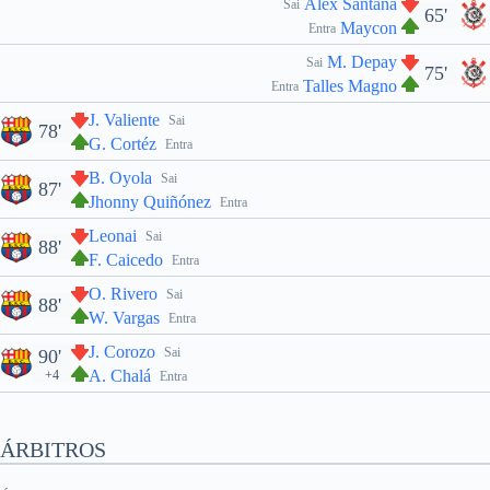
Alex Santana
Sai
65'
Maycon
Entra
M. Depay
Sai
75'
Talles Magno
Entra
J. Valiente
Sai
78'
G. Cortéz
Entra
B. Oyola
Sai
87'
Jhonny Quiñónez
Entra
Leonai
Sai
88'
F. Caicedo
Entra
O. Rivero
Sai
88'
W. Vargas
Entra
J. Corozo
Sai
90'
A. Chalá
+4
Entra
ÁRBITROS