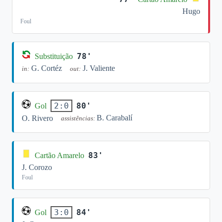
Hugo
Foul
78'
Substituição
G. Cortéz
J. Valiente
in:
out:
80'
2:0
Gol
B. Carabalí
O. Rivero
assistências:
83'
Cartão Amarelo
J. Corozo
Foul
84'
3:0
Gol