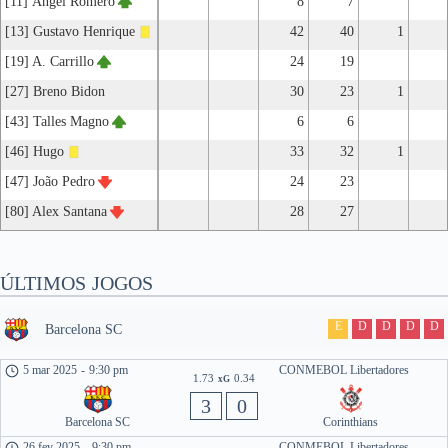
[11] Ángel Romero
8
7
[13] Gustavo Henrique
42
40
1
[19] A. Carrillo
24
19
[27] Breno Bidon
30
23
1
[43] Talles Magno
6
6
[46] Hugo
33
32
1
[47] João Pedro
24
23
[80] Alex Santana
28
27
ÚLTIMOS JOGOS
E
D
D
D
D
Barcelona SC
5 mar 2025
-
9:30 pm
CONMEBOL Libertadores
1.73
0.34
xG
3
0
Barcelona SC
Corinthians
26 fev 2025
-
9:30 pm
CONMEBOL Libertadores