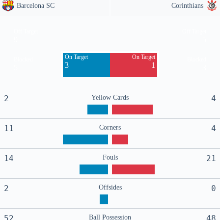
Barcelona SC
Corinthians
Off Target
Off Target
9
5
On Target
On Target
Blocked
Blocked
3
1
5
3
2
Yellow Cards
4
11
Corners
4
14
Fouls
21
2
Offsides
0
52
Ball Possession
48