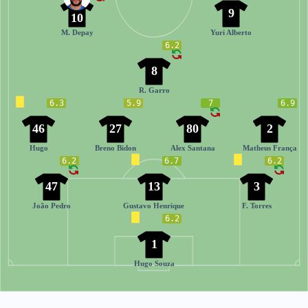
9
10
M. Depay
Yuri Alberto
6.2
8
R. Garro
6.3
5.9
7
6.9
46
27
80
2
Hugo
Breno Bidon
Alex Santana
Matheus França
6.2
6.7
6.2
47
13
3
João Pedro
Gustavo Henrique
F. Torres
6.2
1
Hugo Souza