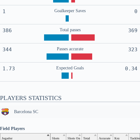
1
Goalkeeper Saves
0
386
Total passes
369
344
Passes accurate
323
1.73
Expected Goals
0.34
PLAYERS STATISTICS
Barcelona SC
Field Players
Jogador
Shots
Shots On
Total
Accurate
Key
Tackles