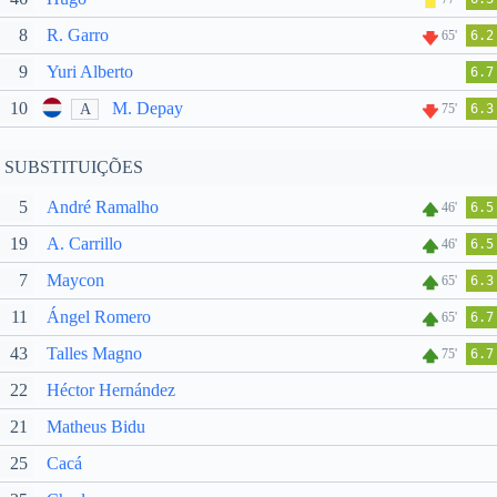
8
R. Garro
65'
6.2
9
Yuri Alberto
6.7
10
M. Depay
A
75'
6.3
SUBSTITUIÇÕES
5
André Ramalho
46'
6.5
19
A. Carrillo
46'
6.5
7
Maycon
65'
6.3
11
Ángel Romero
65'
6.7
43
Talles Magno
75'
6.7
22
Héctor Hernández
21
Matheus Bidu
25
Cacá