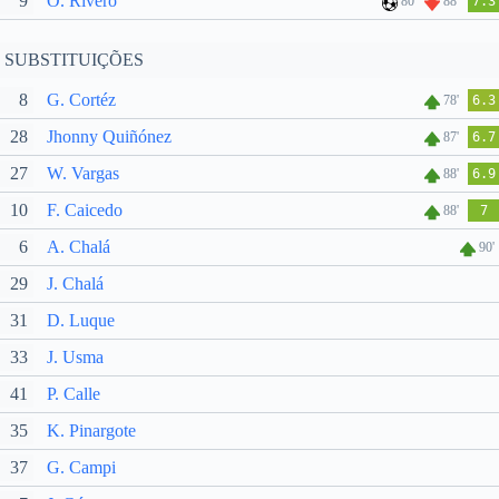
9
O. Rivero
80'
88'
7.3
SUBSTITUIÇÕES
8
G. Cortéz
78'
6.3
28
Jhonny Quiñónez
87'
6.7
27
W. Vargas
88'
6.9
10
F. Caicedo
88'
7
6
A. Chalá
90'
29
J. Chalá
31
D. Luque
33
J. Usma
41
P. Calle
35
K. Pinargote
37
G. Campi