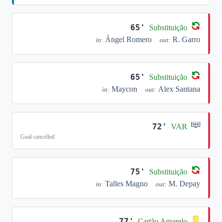
65'
Substituição
Ángel Romero
R. Garro
in:
out:
65'
Substituição
Maycon
Alex Santana
in:
out:
72'
VAR
Goal cancelled
75'
Substituição
Talles Magno
M. Depay
in:
out:
77'
Cartão Amarelo