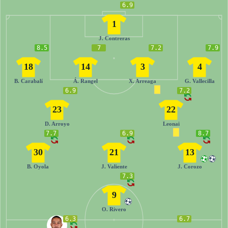
6.9
1
J. Contreras
8.5
7
7.2
7.9
18
14
3
4
B. Carabalí
Á. Rangel
X. Arreaga
G. Vallecilla
6.9
7.2
23
22
D. Arroyo
Leonai
7.7
6.9
8.7
30
21
13
B. Oyola
J. Valiente
J. Corozo
7.3
9
O. Rivero
6.3
6.7