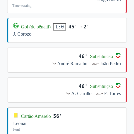
Time wasting
45' +2'
1:0
Gol (de pênalti)
J. Corozo
46'
Substituição
André Ramalho
João Pedro
in:
out:
46'
Substituição
A. Carrillo
F. Torres
in:
out:
56'
Cartão Amarelo
Leonai
Foul