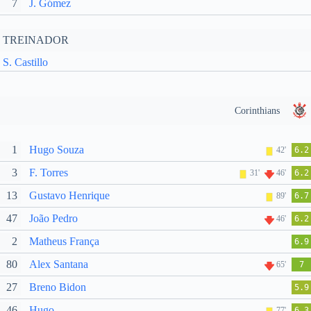
7
J. Gómez
TREINADOR
S. Castillo
Corinthians
1
Hugo Souza
42'
6.2
3
F. Torres
31'
46'
6.2
13
Gustavo Henrique
89'
6.7
47
João Pedro
46'
6.2
2
Matheus França
6.9
80
Alex Santana
65'
7
27
Breno Bidon
5.9
46
Hugo
77'
6.3