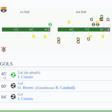
1st Half
2nd Half
15'
30'
45'
2'
60'
75'
90'
6'
GOLS
Gol (de pênalti)
45'
J. Corozo
+2
Gol
80'
O. Rivero
(
:
B. Carabalí
)
Assistências
Gol
84'
J. Corozo