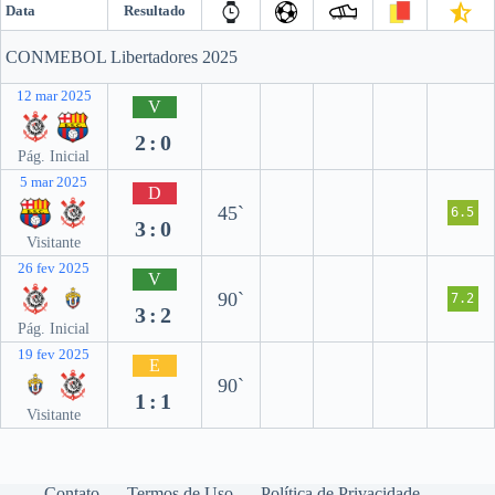
Data
Resultado
CONMEBOL Libertadores 2025
12 mar 2025
V
2:0
Pág. Inicial
5 mar 2025
D
45`
6.5
3:0
Visitante
26 fev 2025
V
90`
7.2
3:2
Pág. Inicial
19 fev 2025
E
90`
1:1
Visitante
Contato
Termos de Uso
Política de Privacidade