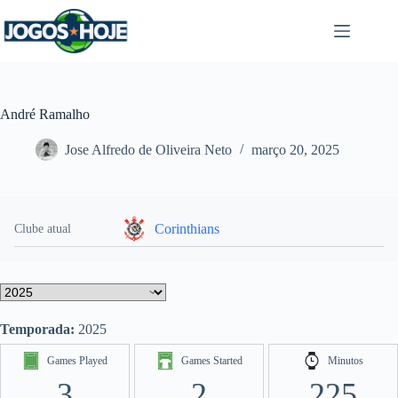
Pular
para
o
conteúdo
André Ramalho
Jose Alfredo de Oliveira Neto
março 20, 2025
Corinthians
Clube atual
Temporada:
2025
Games Played
Games Started
Minutos
3
2
225