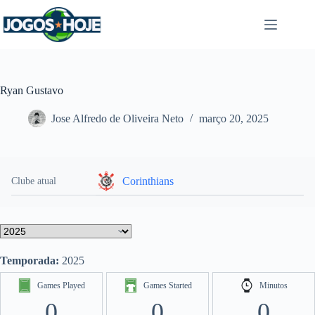
Pular
para
o
conteúdo
Ryan Gustavo
Jose Alfredo de Oliveira Neto
março 20, 2025
Corinthians
Clube atual
Temporada:
2025
Games Played
Games Started
Minutos
0
0
0