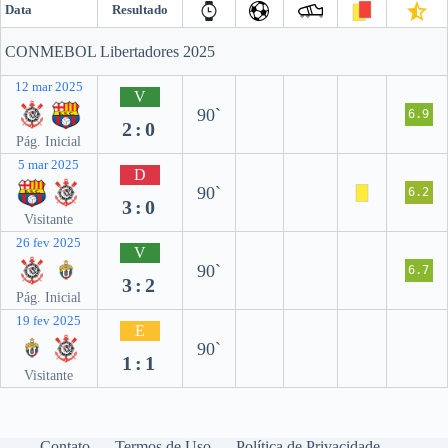
Data
Resultado
CONMEBOL Libertadores 2025
12 mar 2025
V
90`
6.9
2:0
Pág. Inicial
5 mar 2025
D
90`
6.2
3:0
Visitante
26 fev 2025
V
90`
6.7
3:2
Pág. Inicial
19 fev 2025
E
90`
1:1
Visitante
Contato
Termos de Uso
Política de Privacidade