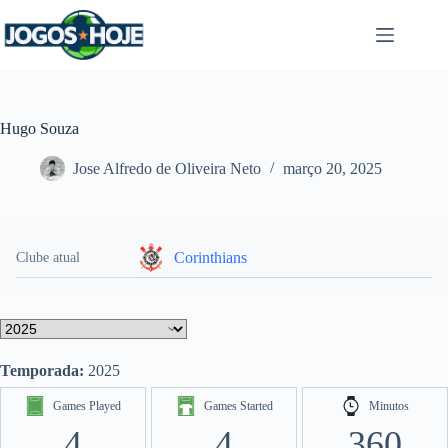
Pular
para
o
conteúdo
Hugo Souza
Jose Alfredo de Oliveira Neto
março 20, 2025
Corinthians
Clube atual
Temporada:
2025
Games Played
Games Started
Minutos
4
4
360