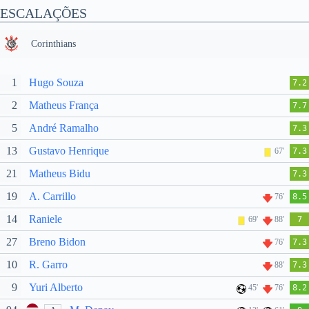
ESCALAÇÕES
Corinthians
1
Hugo Souza
7.2
2
Matheus França
7.7
5
André Ramalho
7.3
13
Gustavo Henrique
67'
7.3
21
Matheus Bidu
7.3
19
A. Carrillo
76'
8.5
14
Raniele
69'
88'
7
27
Breno Bidon
76'
7.3
10
R. Garro
88'
7.3
9
Yuri Alberto
45'
76'
8.2