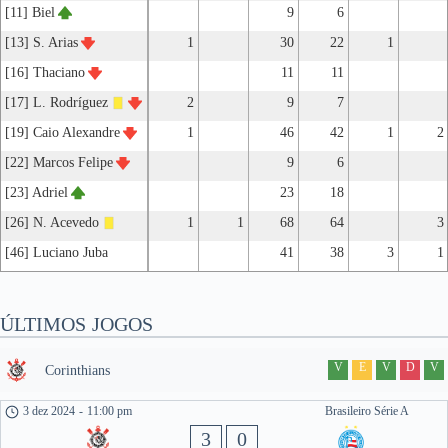
[11] Biel
9
6
[13] S. Arias
1
30
22
1
[16] Thaciano
11
11
[17] L. Rodríguez
2
9
7
[19] Caio Alexandre
1
46
42
1
2
[22] Marcos Felipe
9
6
[23] Adriel
23
18
[26] N. Acevedo
1
1
68
64
3
[46] Luciano Juba
41
38
3
1
ÚLTIMOS JOGOS
V
E
V
D
V
Corinthians
3 dez 2024
-
11:00 pm
Brasileiro Série A
3
0