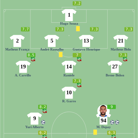
7.2
1
Hugo Souza
7.7
7.3
7.3
7.3
2
5
13
21
Matheus França
André Ramalho
Gustavo Henrique
Matheus Bidu
8.5
7
7.3
19
14
27
A. Carrillo
Raniele
Breno Bidon
7.3
10
R. Garro
8.2
9
9
94
Yuri Alberto
M. Depay
6.2
6.3