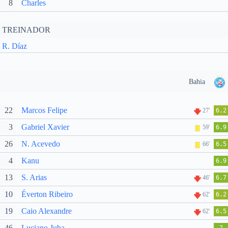
8
Charles
TREINADOR
R. Díaz
Bahia
22
Marcos Felipe
27'
6.2
3
Gabriel Xavier
59'
6.9
26
N. Acevedo
66'
6.5
4
Kanu
6.9
13
S. Arias
46'
6.7
10
Éverton Ribeiro
62'
6.2
19
Caio Alexandre
62'
6.5
46
Luciano Juba