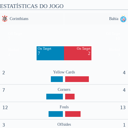
ESTATÍSTICAS DO JOGO
Corinthians
Bahia
Off Target
Off Target
7
10
On Target
On Target
Blocked
Blocked
7
2
4
3
2
Yellow Cards
4
7
Corners
4
12
Fouls
13
3
Offsides
1