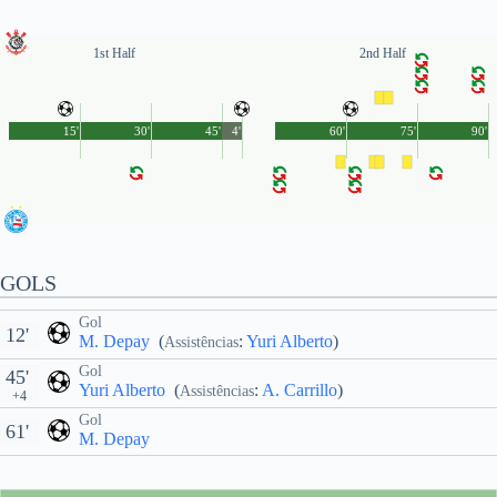
1st Half
2nd Half
15'
30'
45'
4'
60'
75'
90'
GOLS
Gol
12'
M. Depay
(
:
Yuri Alberto
)
Assistências
Gol
45'
Yuri Alberto
(
:
A. Carrillo
)
Assistências
+4
Gol
61'
M. Depay