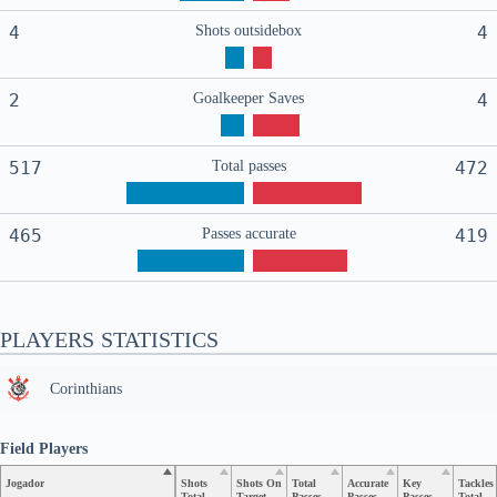
4
Shots outsidebox
4
2
Goalkeeper Saves
4
517
Total passes
472
465
Passes accurate
419
PLAYERS STATISTICS
Corinthians
Field Players
Jogador
Shots
Shots On
Total
Accurate
Key
Tackles
Total
Target
Passes
Passes
Passes
Total