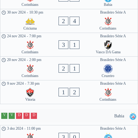
Corinthians
Bahia
30 nov 2024
-
10:30 pm
Brasileiro Série A
2
4
Criciuma
Corinthians
24 nov 2024
-
7:00 pm
Brasileiro Série A
3
1
Corinthians
Vasco DA Gama
20 nov 2024
-
2:00 pm
Brasileiro Série A
2
1
Corinthians
Cruzeiro
9 nov 2024
-
7:30 pm
Brasileiro Série A
1
2
Vitoria
Corinthians
V
V
D
D
D
Bahia
3 dez 2024
-
11:00 pm
Brasileiro Série A
3
0