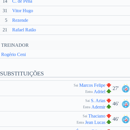
14
C. de Pena
31
Vitor Hugo
5
Rezende
21
Rafael Ratão
TREINADOR
Rogério Ceni
SUBSTITUIÇÕES
Marcos Felipe
Sai
27'
Adriel
Entra
S. Arias
Sai
46'
Ademir
Entra
Thaciano
Sai
46'
Jean Lucas
Entra