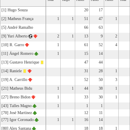
[1] Hugo Souza
20
17
[2] Matheus França
1
1
51
47
1
[5] André Ramalho
66
63
[9] Yuri Alberto
2
1
13
9
2
[10] R. Garro
1
61
52
4
[11] Ángel Romero
1
15
14
[13] Gustavo Henrique
47
44
[14] Raniele
31
28
1
[19] A. Carrillo
52
50
3
[21] Matheus Bidu
1
1
44
38
1
[27] Breno Bidon
1
33
30
1
[43] Talles Magno
1
1
1
[70] José Martínez
12
11
[77] Igor Coronado
1
1
16
14
[80] Alex Santana
18
18
1