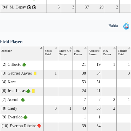
[94] M. Depay
5
3
37
29
2
Bahia
Field Players
Jogador
Shots
Shots On
Total
Accurate
Key
Tackles
Total
Target
Passes
Passes
Passes
Total
[2] Gilberto
21
19
1
1
[3] Gabriel Xavier
1
38
34
3
[4] Kanu
53
51
[6] Jean Lucas
24
21
[7] Ademir
7
7
2
1
[8] Cauly
3
1
43
38
2
[9] Everaldo
1
1
[10] Éverton Ribeiro
39
34