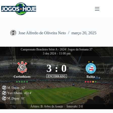
Pular
para
o
conteúdo
Jose Alfredo de Oliveira Neto
março 20, 2025
Campeonato Brasileiro Série A - 2024
|
Jogos da Semana 37
3 dez 2024
-
11:00 pm
3
:
0
Corinthians
ENCERRADO
Bahia
M. Depay
12'
Yuri Alberto
45'+4'
M. Depay
61'
Árbitro: B. Arleu de Araujo
Intervalo: 2-0
|