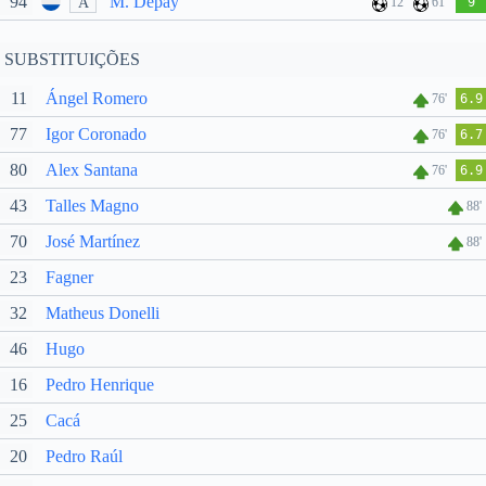
94
M. Depay
A
12'
61'
9
SUBSTITUIÇÕES
11
Ángel Romero
76'
6.9
77
Igor Coronado
76'
6.7
80
Alex Santana
76'
6.9
43
Talles Magno
88'
70
José Martínez
88'
23
Fagner
32
Matheus Donelli
46
Hugo
16
Pedro Henrique
25
Cacá
20
Pedro Raúl