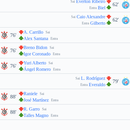
Éverton Ribeiro
Sai
62'
Biel
Entra
Caio Alexandre
Sai
62'
Gilberto
Entra
A. Carrillo
Sai
76'
Alex Santana
Entra
Breno Bidon
Sai
76'
Igor Coronado
Entra
Yuri Alberto
Sai
76'
Ángel Romero
Entra
L. Rodríguez
Sai
79'
Everaldo
Entra
Raniele
Sai
88'
José Martínez
Entra
R. Garro
Sai
88'
Talles Magno
Entra