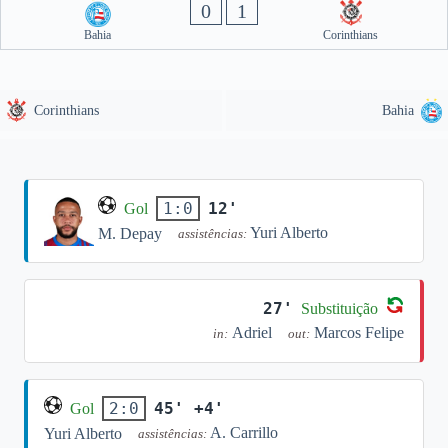
0
1
Bahia
Corinthians
Corinthians
Bahia
12'
1:0
Gol
Yuri Alberto
M. Depay
assistências:
27'
Substituição
Adriel
Marcos Felipe
in:
out:
45' +4'
2:0
Gol
A. Carrillo
Yuri Alberto
assistências: