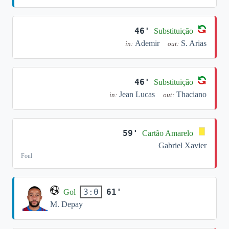
46'
Substituição
Ademir
S. Arias
in:
out:
46'
Substituição
Jean Lucas
Thaciano
in:
out:
59'
Cartão Amarelo
Gabriel Xavier
Foul
61'
3:0
Gol
M. Depay