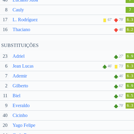
7
8
Cauly
7
17
L. Rodríguez
67'
79'
6.3
16
Thaciano
46'
6.2
SUBSTITUIÇÕES
23
Adriel
27'
6.9
6
Jean Lucas
46'
73'
6.3
7
Ademir
46'
6.3
2
Gilberto
62'
6.9
11
Biel
62'
6.5
9
Everaldo
79'
6.3
40
Cicinho
20
Yago Felipe