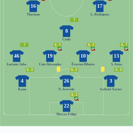
16
17
Thaciano
L. Rodríguez
7
8
Cauly
7
6.5
6.2
6.7
46
19
10
13
Luciano Juba
Caio Alexandre
Éverton Ribeiro
S. Arias
6.9
6.5
6.9
4
26
3
Kanu
N. Acevedo
Gabriel Xavier
6.2
22
Marcos Felipe