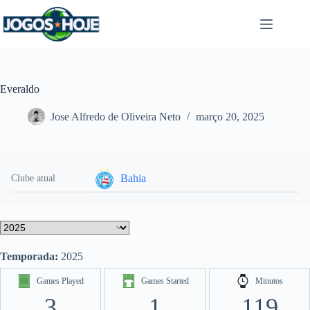
Pular
para
o
conteúdo
Everaldo
Jose Alfredo de Oliveira Neto
março 20, 2025
Bahia
Clube atual
Temporada:
2025
Games Played
Games Started
Minutos
3
1
119