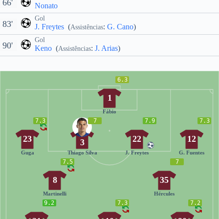
66'
Nonato
Gol
83'
J. Freytes
(
:
G. Cano
)
Assistências
Gol
90'
Keno
(
:
J. Arias
)
Assistências
6.3
1
Fábio
7.3
7
7.9
7.3
23
22
12
3
Guga
Thiago Silva
J. Freytes
G. Fuentes
7.5
7
8
35
Martinelli
Hércules
9.2
7.3
7.2