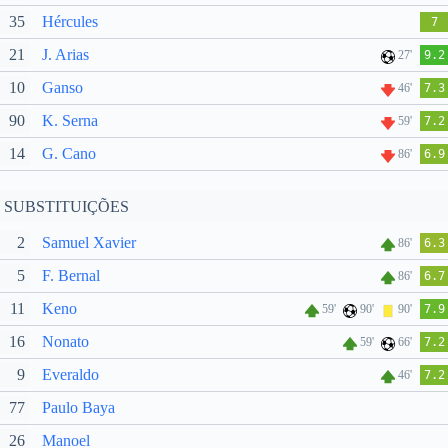
35
Hércules
7
21
J. Arias
27'
9.2
10
Ganso
46'
7.3
90
K. Serna
59'
7.2
14
G. Cano
86'
6.9
SUBSTITUIÇÕES
2
Samuel Xavier
86'
6.3
5
F. Bernal
86'
6.7
11
Keno
59'
90'
90'
7.9
16
Nonato
59'
66'
7.2
9
Everaldo
46'
7.2
77
Paulo Baya
26
Manoel