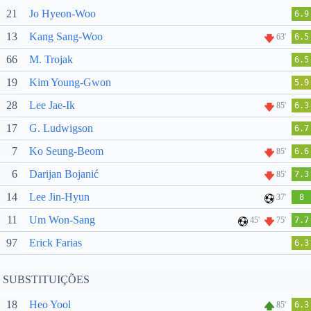
21
Jo Hyeon-Woo
6.9
13
Kang Sang-Woo
63'
6.5
66
M. Trojak
6.5
19
Kim Young-Gwon
5.9
28
Lee Jae-Ik
85'
6.3
17
G. Ludwigson
6.7
7
Ko Seung-Beom
85'
6.6
6
Darijan Bojanić
85'
7.3
14
Lee Jin-Hyun
37'
8
11
Um Won-Sang
45'
75'
7.7
97
Erick Farias
6.3
SUBSTITUIÇÕES
18
Heo Yool
85'
6.3