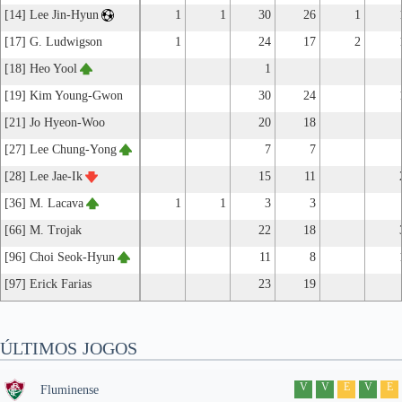
[14] Lee Jin-Hyun
1
1
30
26
1
[17] G. Ludwigson
1
24
17
2
[18] Heo Yool
1
[19] Kim Young-Gwon
30
24
[21] Jo Hyeon-Woo
20
18
[27] Lee Chung-Yong
7
7
[28] Lee Jae-Ik
15
11
[36] M. Lacava
1
1
3
3
[66] M. Trojak
22
18
[96] Choi Seok-Hyun
11
8
[97] Erick Farias
23
19
ÚLTIMOS JOGOS
V
V
E
V
E
Fluminense