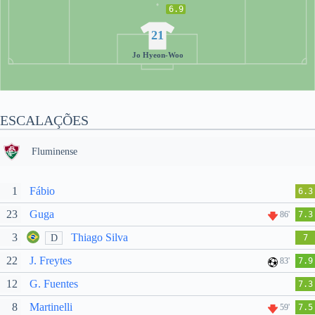
6.9
21
Jo Hyeon-Woo
ESCALAÇÕES
Fluminense
1
Fábio
6.3
23
Guga
86'
7.3
3
Thiago Silva
D
7
22
J. Freytes
83'
7.9
12
G. Fuentes
7.3
8
Martinelli
59'
7.5