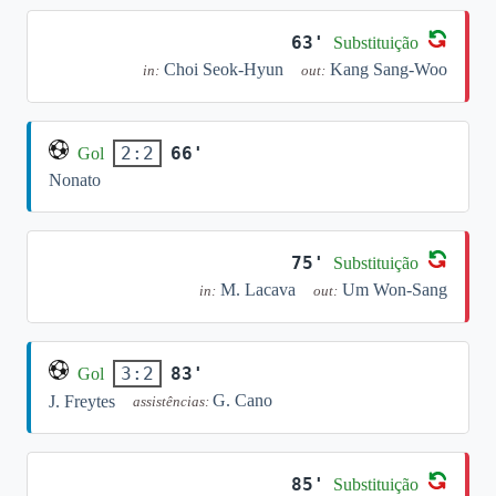
63'
Substituição
Choi Seok-Hyun
Kang Sang-Woo
in:
out:
66'
2:2
Gol
Nonato
75'
Substituição
M. Lacava
Um Won-Sang
in:
out:
83'
3:2
Gol
G. Cano
J. Freytes
assistências:
85'
Substituição