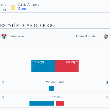
Cartão Amarelo
90'
Keno
+3
ESTATÍSTICAS DO JOGO
Fluminense
Ulsan Hyundai FC
Off Target
Off Target
9
7
On Target
On Target
Blocked
Blocked
8
3
8
5
1
Yellow Cards
0
12
Corners
4