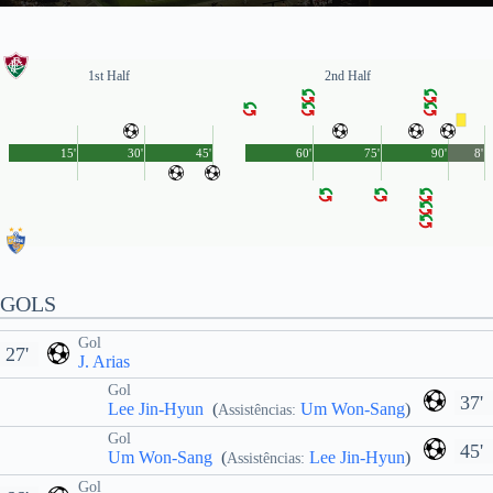
1st Half
2nd Half
15'
30'
45'
60'
75'
90'
8'
GOLS
Gol
27'
J. Arias
Gol
37'
Lee Jin-Hyun
(
Um Won-Sang
)
Assistências:
Gol
45'
Um Won-Sang
(
Lee Jin-Hyun
)
Assistências:
Gol