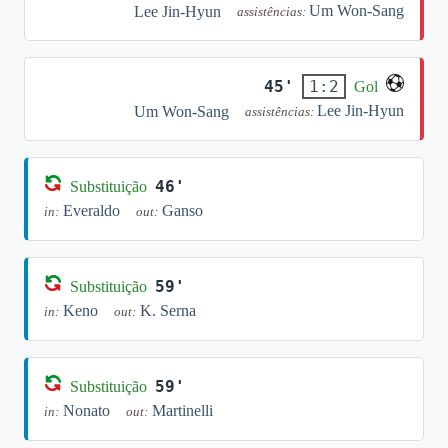
Um Won-Sang
Lee Jin-Hyun
assistências:
45'
1:2
Gol
Lee Jin-Hyun
Um Won-Sang
assistências:
46'
Substituição
Everaldo
Ganso
in:
out:
59'
Substituição
Keno
K. Serna
in:
out:
59'
Substituição
Nonato
Martinelli
in:
out: