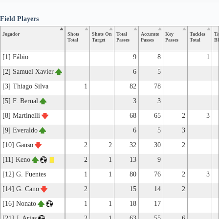
Field Players
Jogador
Shots
Shots On
Total
Accurate
Key
Tackles
Ta
Total
Target
Passes
Passes
Passes
Total
Bl
[1] Fábio
9
8
1
[2] Samuel Xavier
6
5
[3] Thiago Silva
1
82
78
[5] F. Bernal
3
3
[8] Martinelli
68
65
2
3
[9] Everaldo
6
5
3
[10] Ganso
2
2
32
30
2
[11] Keno
2
1
13
9
[12] G. Fuentes
1
1
80
76
2
3
[14] G. Cano
2
15
14
2
[16] Nonato
1
1
18
17
[21] J. Arias
2
1
63
55
6