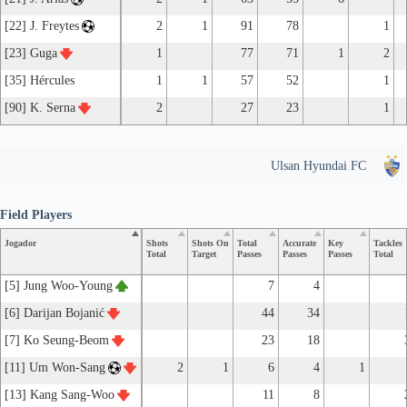
[22] J. Freytes
2
1
91
78
1
[23] Guga
1
77
71
1
2
[35] Hércules
1
1
57
52
1
[90] K. Serna
2
27
23
1
Ulsan Hyundai FC
Field Players
Jogador
Shots
Shots On
Total
Accurate
Key
Tackles
Total
Target
Passes
Passes
Passes
Total
[5] Jung Woo-Young
7
4
[6] Darijan Bojanić
44
34
[7] Ko Seung-Beom
23
18
[11] Um Won-Sang
2
1
6
4
1
[13] Kang Sang-Woo
11
8