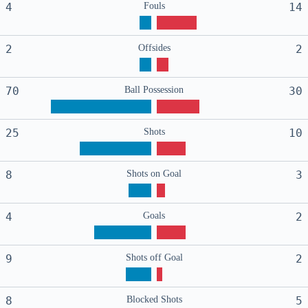
4
Fouls
14
2
Offsides
2
70
Ball Possession
30
25
Shots
10
8
Shots on Goal
3
4
Goals
2
9
Shots off Goal
2
8
Blocked Shots
5