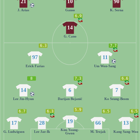
21
10
90
J. Arias
Ganso
K. Serna
6.9
14
G. Cano
6.3
7.7
97
11
Erick Farias
Um Won-Sang
8
7.3
6.6
14
6
7
Lee Jin-Hyun
Darijan Bojanić
Ko Seung-Beom
5.9
6.7
6.3
6.5
6.5
19
17
28
66
13
Kim Young-
G. Ludwigson
Lee Jae-Ik
M. Trojak
Kang Sang-Woo
Gwon