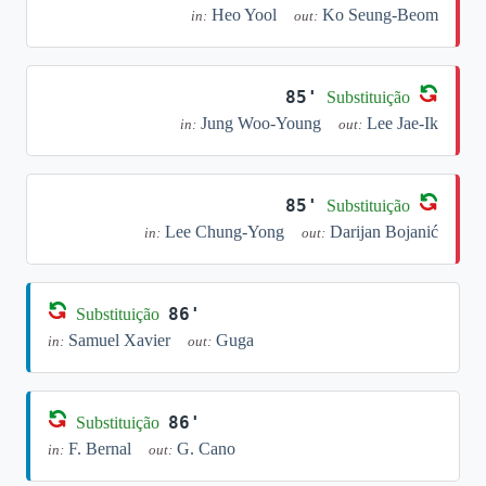
Heo Yool
Ko Seung-Beom
in:
out:
85'
Substituição
Jung Woo-Young
Lee Jae-Ik
in:
out:
85'
Substituição
Lee Chung-Yong
Darijan Bojanić
in:
out:
86'
Substituição
Samuel Xavier
Guga
in:
out:
86'
Substituição
F. Bernal
G. Cano
in:
out: