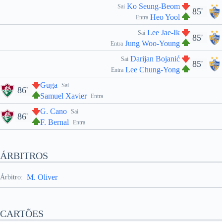
Ko Seung-Beom
Sai
85'
Heo Yool
Entra
Lee Jae-Ik
Sai
85'
Jung Woo-Young
Entra
Darijan Bojanić
Sai
85'
Lee Chung-Yong
Entra
Guga
Sai
86'
Samuel Xavier
Entra
G. Cano
Sai
86'
F. Bernal
Entra
ÁRBITROS
M. Oliver
Árbitro:
CARTÕES