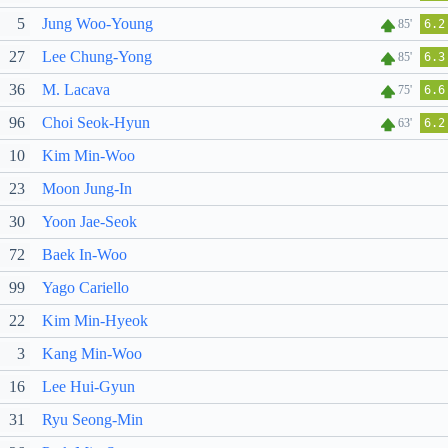
5
Jung Woo-Young
85'
6.2
27
Lee Chung-Yong
85'
6.3
36
M. Lacava
75'
6.6
96
Choi Seok-Hyun
63'
6.2
10
Kim Min-Woo
23
Moon Jung-In
30
Yoon Jae-Seok
72
Baek In-Woo
99
Yago Cariello
22
Kim Min-Hyeok
3
Kang Min-Woo
16
Lee Hui-Gyun
31
Ryu Seong-Min