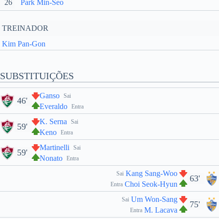
26
Park Min-Seo
TREINADOR
Kim Pan-Gon
SUBSTITUIÇÕES
Ganso
Sai
46'
Everaldo
Entra
K. Serna
Sai
59'
Keno
Entra
Martinelli
Sai
59'
Nonato
Entra
Kang Sang-Woo
Sai
63'
Choi Seok-Hyun
Entra
Um Won-Sang
Sai
75'
M. Lacava
Entra