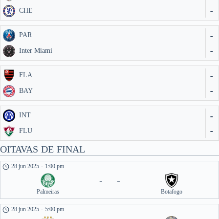
-
CHE
-
PAR
-
Inter Miami
-
FLA
-
BAY
-
INT
-
FLU
OITAVAS DE FINAL
28 jun 2025
-
1:00 pm
-
-
Palmeiras
Botafogo
28 jun 2025
-
5:00 pm