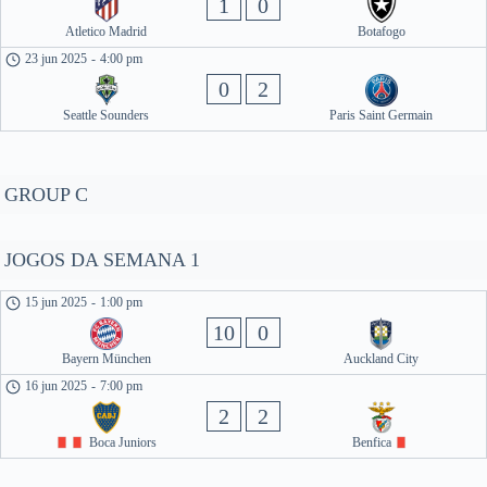
1
0
Atletico Madrid
Botafogo
23 jun 2025
-
4:00 pm
0
2
Seattle Sounders
Paris Saint Germain
GROUP C
JOGOS DA SEMANA 1
15 jun 2025
-
1:00 pm
10
0
Bayern München
Auckland City
16 jun 2025
-
7:00 pm
2
2
Boca Juniors
Benfica