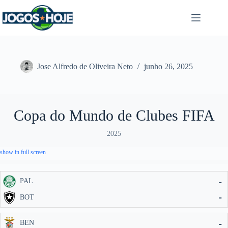
Pular
para
o
conteúdo
Jose Alfredo de Oliveira Neto
junho 26, 2025
Copa do Mundo de Clubes FIFA
2025
show in full screen
-
PAL
-
BOT
-
BEN