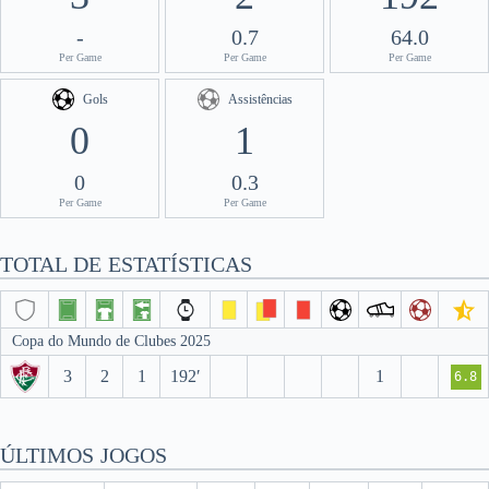
-
0.7
64.0
Per Game
Per Game
Per Game
Gols
Assistências
0
1
0
0.3
Per Game
Per Game
TOTAL DE ESTATÍSTICAS
Copa do Mundo de Clubes 2025
3
2
1
192′
1
6.8
ÚLTIMOS JOGOS