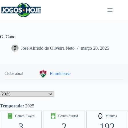
Pular
para
o
conteúdo
G. Cano
Jose Alfredo de Oliveira Neto
março 20, 2025
Fluminense
Clube atual
Temporada:
2025
Games Played
Games Started
Minutos
3
2
192