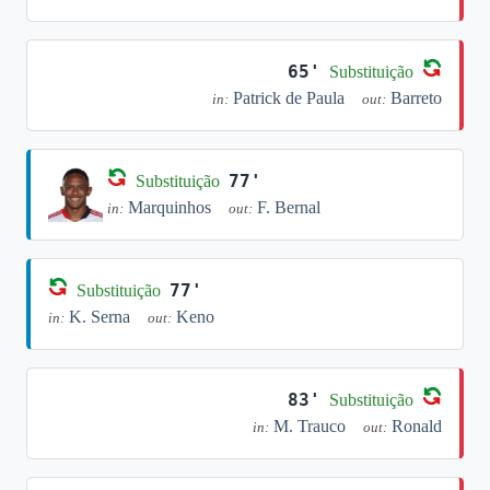
65'
Substituição
Patrick de Paula
Barreto
in:
out:
77'
Substituição
Marquinhos
F. Bernal
in:
out:
77'
Substituição
K. Serna
Keno
in:
out:
83'
Substituição
M. Trauco
Ronald
in:
out: