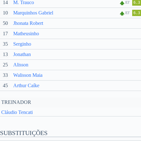
14
M. Trauco
83'
6.3
10
Marquinhos Gabriel
83'
6.3
50
Jhonata Robert
17
Matheusinho
35
Serginho
13
Jonathan
25
Alisson
33
Walisson Maia
45
Arthur Caíke
TREINADOR
Cláudio Tencati
SUBSTITUIÇÕES