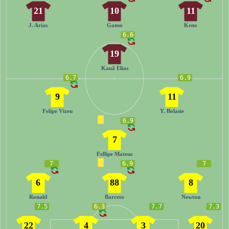
21
10
11
J. Arias
Ganso
Keno
6.6
19
Kauã Elias
6.7
6.9
9
11
Felipe Vizeu
Y. Bolasie
6.9
7
Fellipe Mateus
7
6.9
7
6
88
8
Ronald
Barreto
Newton
7.5
6.3
7.7
7.3
22
4
3
20