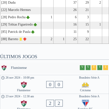
[20] Dudu
37
29
2
[22] Marcelo Hermes
26
21
[28] Pedro Rocha
1
6
3
[29] Tobias Figueiredo
16
15
1
[85] Patrick de Paula
11
9
[88] Barreto
2
1
25
22
ÚLTIMOS JOGOS
V
V
E
V
E
Fluminense
26 nov 2024
-
10:00 pm
Brasileiro Série A
0
0
Fluminense
Criciuma
23 nov 2024
-
12:30 am
Brasileiro Série A
2
2