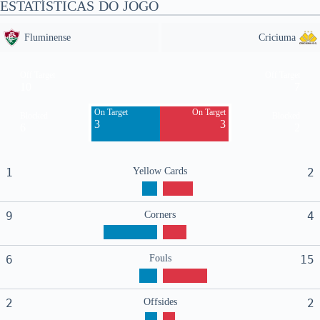
ESTATÍSTICAS DO JOGO
Fluminense
Criciuma
Off Target
Off Target
10
7
On Target
On Target
Blocked
Blocked
3
3
6
2
1
Yellow Cards
2
9
Corners
4
6
Fouls
15
2
Offsides
2