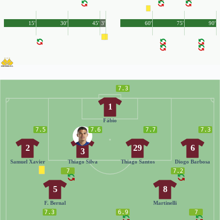
15'
30'
45'
3'
60'
75'
90'
7.3
1
Fábio
7.5
7.6
7.7
7.3
2
29
6
3
Samuel Xavier
Thiago Silva
Thiago Santos
Diogo Barbosa
7
7.2
5
8
F. Bernal
Martinelli
7.3
6.9
7