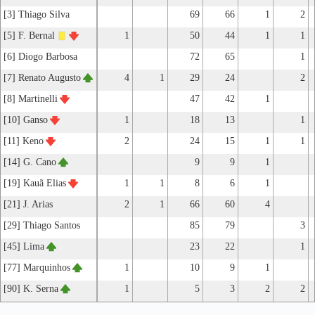
[3] Thiago Silva
69
66
1
2
[5] F. Bernal
1
50
44
1
1
[6] Diogo Barbosa
72
65
1
[7] Renato Augusto
4
1
29
24
2
[8] Martinelli
47
42
1
[10] Ganso
1
18
13
1
[11] Keno
2
24
15
1
1
[14] G. Cano
9
9
1
[19] Kauã Elias
1
1
8
6
1
[21] J. Arias
2
1
66
60
4
[29] Thiago Santos
85
79
3
[45] Lima
23
22
1
[77] Marquinhos
1
10
9
1
[90] K. Serna
1
5
3
2
2