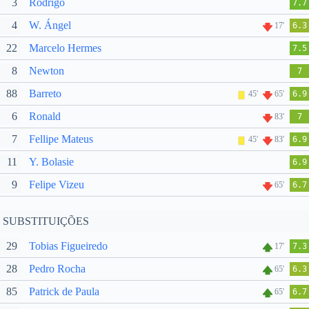
3
Rodrigo
7.7
4
W. Ángel
17'
6.3
22
Marcelo Hermes
7.5
8
Newton
7
88
Barreto
45'
65'
6.9
6
Ronald
83'
7
7
Fellipe Mateus
45'
83'
6.9
11
Y. Bolasie
6.9
9
Felipe Vizeu
65'
6.7
SUBSTITUIÇÕES
29
Tobias Figueiredo
17'
7.3
28
Pedro Rocha
65'
6.3
85
Patrick de Paula
65'
6.7