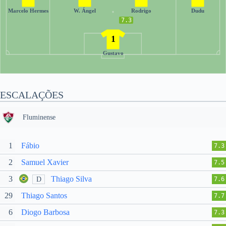
Marcelo Hermes
W. Ángel
Rodrigo
Dudu
7.3
1
Gustavo
ESCALAÇÕES
Fluminense
1
Fábio
7.3
2
Samuel Xavier
7.5
3
Thiago Silva
D
7.6
29
Thiago Santos
7.7
6
Diogo Barbosa
7.3