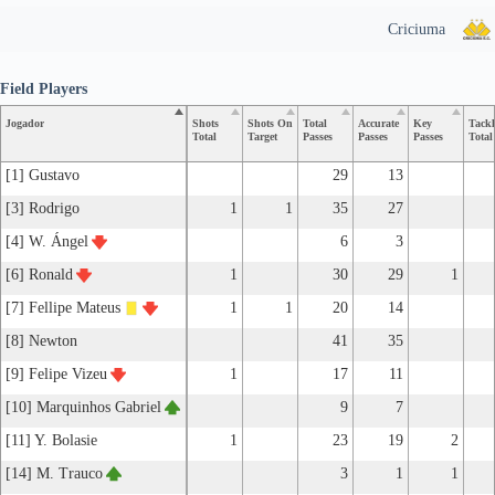
Criciuma
Field Players
Jogador
Shots
Shots On
Total
Accurate
Key
Tackl
Total
Target
Passes
Passes
Passes
Total
[1] Gustavo
29
13
[3] Rodrigo
1
1
35
27
[4] W. Ángel
6
3
[6] Ronald
1
30
29
1
[7] Fellipe Mateus
1
1
20
14
[8] Newton
41
35
[9] Felipe Vizeu
1
17
11
[10] Marquinhos Gabriel
9
7
[11] Y. Bolasie
1
23
19
2
[14] M. Trauco
3
1
1