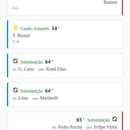
Barreto
Foul
58'
Cartão Amarelo
F. Bernal
Foul
64'
Substituição
G. Cano
Kauã Elias
in:
out:
64'
Substituição
Lima
Martinelli
in:
out:
65'
Substituição
Pedro Rocha
Felipe Vizeu
in:
out: