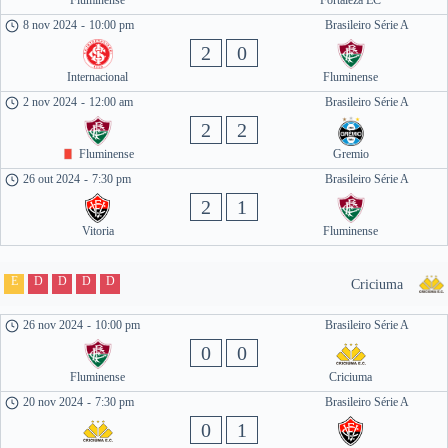
Fluminense
Fortaleza EC
8 nov 2024
-
10:00 pm
Brasileiro Série A
2
0
Internacional
Fluminense
2 nov 2024
-
12:00 am
Brasileiro Série A
2
2
Fluminense
Gremio
26 out 2024
-
7:30 pm
Brasileiro Série A
2
1
Vitoria
Fluminense
E
D
D
D
D
Criciuma
26 nov 2024
-
10:00 pm
Brasileiro Série A
0
0
Fluminense
Criciuma
20 nov 2024
-
7:30 pm
Brasileiro Série A
0
1