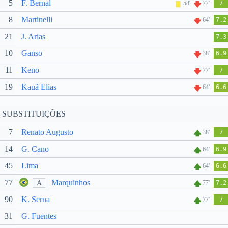
5
F. Bernal
58'
77'
7
8
Martinelli
64'
7.2
21
J. Arias
7.3
10
Ganso
38'
6.9
11
Keno
77'
7
19
Kauã Elias
64'
6.6
SUBSTITUIÇÕES
7
Renato Augusto
38'
7
14
G. Cano
64'
6.9
45
Lima
64'
6.6
77
Marquinhos
A
77'
7.2
90
K. Serna
77'
7
31
G. Fuentes