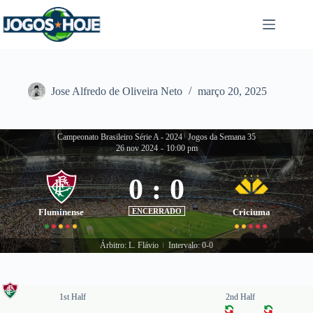
Pular
para
o
conteúdo
Jose Alfredo de Oliveira Neto
março 20, 2025
Campeonato Brasileiro Série A - 2024
|
Jogos da Semana 35
26 nov 2024
-
10:00 pm
0
:
0
Fluminense
ENCERRADO
Criciuma
Árbitro: L. Flávio
Intervalo: 0-0
|
1st Half
2nd Half