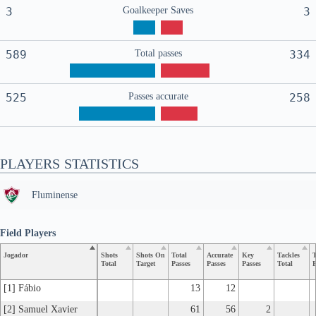
3
Goalkeeper Saves
3
589
Total passes
334
525
Passes accurate
258
PLAYERS STATISTICS
Fluminense
Field Players
Jogador
Shots
Shots On
Total
Accurate
Key
Tackles
T
Total
Target
Passes
Passes
Passes
Total
B
[1] Fábio
13
12
[2] Samuel Xavier
61
56
2