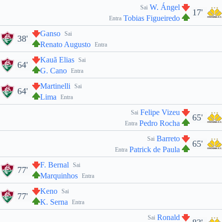
W. Ángel
Sai
17'
Tobias Figueiredo
Entra
Ganso
Sai
38'
Renato Augusto
Entra
Kauã Elias
Sai
64'
G. Cano
Entra
Martinelli
Sai
64'
Lima
Entra
Felipe Vizeu
Sai
65'
Pedro Rocha
Entra
Barreto
Sai
65'
Patrick de Paula
Entra
F. Bernal
Sai
77'
Marquinhos
Entra
Keno
Sai
77'
K. Serna
Entra
Ronald
Sai