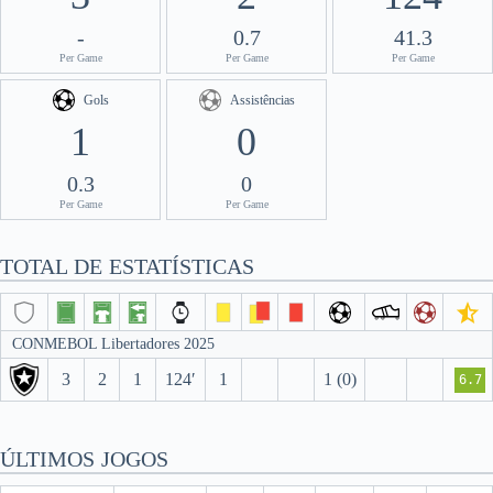
-
0.7
41.3
Per Game
Per Game
Per Game
Gols
Assistências
1
0
0.3
0
Per Game
Per Game
TOTAL DE ESTATÍSTICAS
CONMEBOL Libertadores 2025
3
2
1
124′
1
1 (0)
6.7
ÚLTIMOS JOGOS