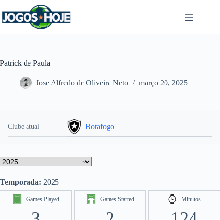
Pular
para
o
conteúdo
Patrick de Paula
Jose Alfredo de Oliveira Neto
março 20, 2025
Botafogo
Clube atual
Temporada:
2025
Games Played
Games Started
Minutos
3
2
124