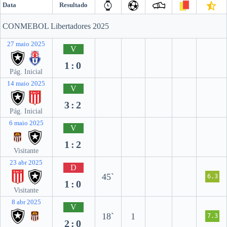
Data
Resultado
CONMEBOL Libertadores 2025
27 maio 2025
V
1:0
Pág. Inicial
14 maio 2025
V
3:2
Pág. Inicial
6 maio 2025
V
1:2
Visitante
23 abr 2025
D
45`
6.3
1:0
Visitante
8 abr 2025
V
18`
1
7.3
2:0