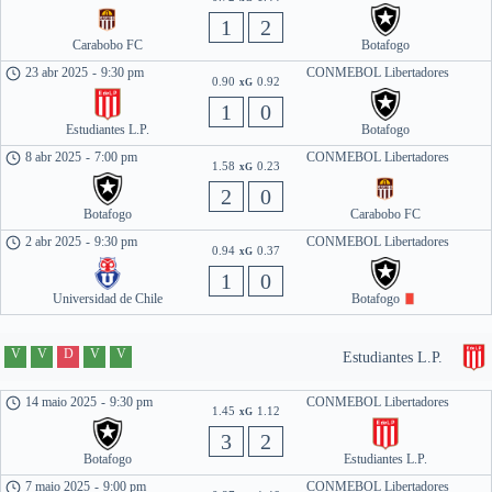
1
2
Carabobo FC
Botafogo
23 abr 2025
-
9:30 pm
CONMEBOL Libertadores
0.90
0.92
xG
1
0
Estudiantes L.P.
Botafogo
8 abr 2025
-
7:00 pm
CONMEBOL Libertadores
1.58
0.23
xG
2
0
Botafogo
Carabobo FC
2 abr 2025
-
9:30 pm
CONMEBOL Libertadores
0.94
0.37
xG
1
0
Universidad de Chile
Botafogo
V
V
D
V
V
Estudiantes L.P.
14 maio 2025
-
9:30 pm
CONMEBOL Libertadores
1.45
1.12
xG
3
2
Botafogo
Estudiantes L.P.
7 maio 2025
-
9:00 pm
CONMEBOL Libertadores