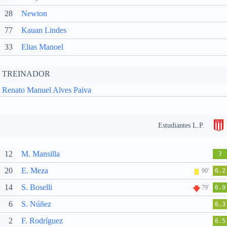
28
Newton
77
Kauan Lindes
33
Elias Manoel
TREINADOR
Renato Manuel Alves Paiva
Estudiantes L.P.
12
M. Mansilla
7
20
E. Meza
90'
6.2
14
S. Boselli
79'
6.9
6
S. Núñez
6.3
2
F. Rodríguez
6.5