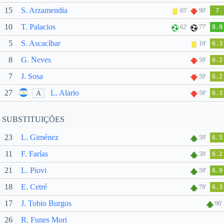
15
S. Arzamendia
65'
90'
7
10
T. Palacios
62'
77'
8.9
5
S. Ascacíbar
19'
6.3
8
G. Neves
59'
6.2
7
J. Sosa
59'
6.2
27
L. Alario
A
59'
6.3
SUBSTITUIÇÕES
23
L. Giménez
59'
6.5
11
F. Farías
59'
6.2
21
L. Piovi
59'
6.9
18
E. Cetré
79'
6.3
17
J. Tobio Burgos
90'
26
R. Funes Mori