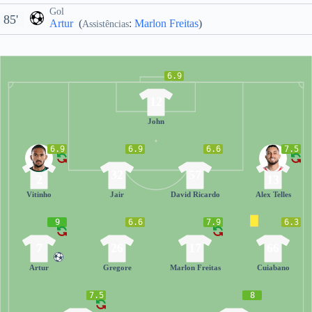
Gol
85'
Artur
(
:
Marlon Freitas
)
Assistências
6.9
12
John
6.9
6.9
6.6
7.5
32
57
2
13
Vitinho
Jair
David Ricardo
Alex Telles
9
6.6
7.9
6.3
7
26
17
66
Artur
Gregore
Marlon Freitas
Cuiabano
7.5
8