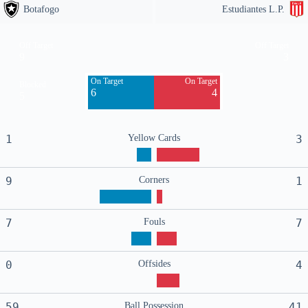
Botafogo
Estudiantes L.P.
Off Target
Off Target
9
3
On Target
On Target
Blocked
6
4
5
1
Yellow Cards
3
9
Corners
1
7
Fouls
7
0
Offsides
4
59
Ball Possession
41