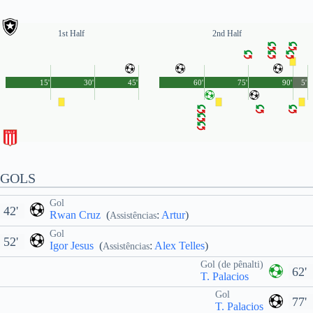
1st Half
2nd Half
15'
30'
45'
60'
75'
90'
5'
GOLS
Gol
42'
Rwan Cruz
(
:
Artur
)
Assistências
Gol
52'
Igor Jesus
(
:
Alex Telles
)
Assistências
Gol (de pênalti)
62'
T. Palacios
Gol
77'
T. Palacios