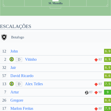
M. Mansilla
ESCALAÇÕES
Botafogo
12
John
6.9
2
Vitinho
D
83'
6.9
32
Jair
6.9
57
David Ricardo
6.6
13
Alex Telles
D
83'
7.5
7
Artur
85'
90'
9
26
Gregore
6.6
17
Marlon Freitas
89'
7.9