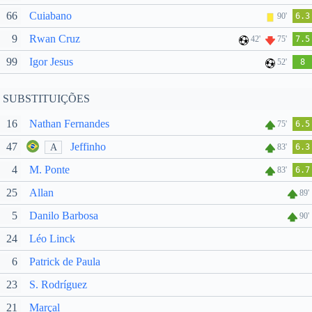
66
Cuiabano
90'
6.3
9
Rwan Cruz
42'
75'
7.5
99
Igor Jesus
52'
8
SUBSTITUIÇÕES
16
Nathan Fernandes
75'
6.5
47
Jeffinho
A
83'
6.3
4
M. Ponte
83'
6.7
25
Allan
89'
5
Danilo Barbosa
90'
24
Léo Linck
6
Patrick de Paula
23
S. Rodríguez
21
Marçal