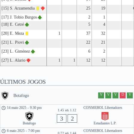
[15] S. Arzamendia
25
19
[17] J. Tobio Burgos
2
1
[18] E. Cetré
5
4
[20] E. Meza
1
37
32
[21] L. Piovi
22
21
[23] L. Giménez
6
2
[27] L. Alario
1
1
12
12
ÚLTIMOS JOGOS
V
V
V
D
V
Botafogo
14 maio 2025
-
9:30 pm
CONMEBOL Libertadores
1.45
1.12
xG
3
2
Botafogo
Estudiantes L.P.
6 maio 2025
-
7:00 pm
CONMEBOL Libertadores
0.72
1.44
xG