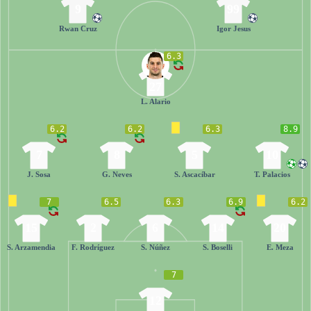
9
99
Rwan Cruz
Igor Jesus
6.3
27
L. Alario
6.2
6.2
6.3
8.9
7
8
5
10
J. Sosa
G. Neves
S. Ascacíbar
T. Palacios
7
6.5
6.3
6.9
6.2
15
2
6
14
20
S. Arzamendia
F. Rodríguez
S. Núñez
S. Boselli
E. Meza
7
12