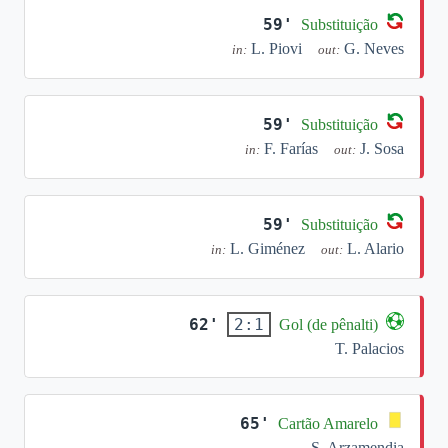
59'
Substituição
L. Piovi
G. Neves
in:
out:
59'
Substituição
F. Farías
J. Sosa
in:
out:
59'
Substituição
L. Giménez
L. Alario
in:
out:
62'
2:1
Gol (de pênalti)
T. Palacios
65'
Cartão Amarelo
S. Arzamendia