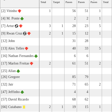
Total
Target
Passes
Passes
Passes
Total
[2] Vitinho
1
56
51
1
[4] M. Ponte
2
2
1
[7] Artur
3
1
28
23
5
[9] Rwan Cruz
2
1
15
12
1
[12] John
31
28
[13] Alex Telles
40
33
5
[16] Nathan Fernandes
6
6
[17] Marlon Freitas
2
61
51
2
[25] Allan
[26] Gregore
85
79
[32] Jair
71
65
2
[47] Jeffinho
4
4
[57] David Ricardo
68
62
[66] Cuiabano
2
1
19
15
1