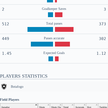
2
Goalkeeper Saves
3
512
Total passes
373
449
Passes accurate
302
1.45
Expected Goals
1.12
PLAYERS STATISTICS
Botafogo
Field Players
Jogador
Shots
Shots On
Total
Accurate
Key
Tackles