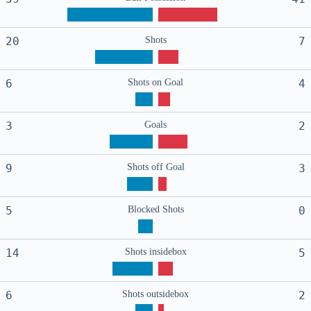
20
Shots
7
6
Shots on Goal
4
3
Goals
2
9
Shots off Goal
3
5
Blocked Shots
0
14
Shots insidebox
5
6
Shots outsidebox
2