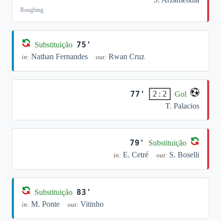
Roughing
75'
Substituição
Nathan Fernandes
Rwan Cruz
in:
out:
77'
2:2
Gol
T. Palacios
79'
Substituição
E. Cetré
S. Boselli
in:
out:
83'
Substituição
M. Ponte
Vitinho
in:
out: