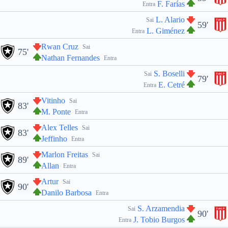
F. Farías
Entra
L. Alario
Sai
59'
L. Giménez
Entra
Rwan Cruz
Sai
75'
Nathan Fernandes
Entra
S. Boselli
Sai
79'
E. Cetré
Entra
Vitinho
Sai
83'
M. Ponte
Entra
Alex Telles
Sai
83'
Jeffinho
Entra
Marlon Freitas
Sai
89'
Allan
Entra
Artur
Sai
90'
Danilo Barbosa
Entra
S. Arzamendia
Sai
90'
J. Tobio Burgos
Entra