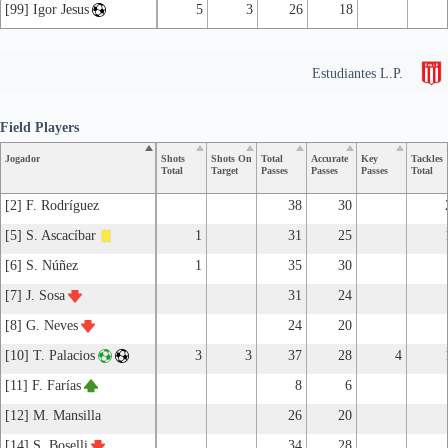
[99] Igor Jesus
5
3
26
18
Estudiantes L.P.
Field Players
Jogador
Shots
Shots On
Total
Accurate
Key
Tackles
Total
Target
Passes
Passes
Passes
Total
[2] F. Rodríguez
38
30
[5] S. Ascacíbar
1
31
25
[6] S. Núñez
1
35
30
[7] J. Sosa
31
24
[8] G. Neves
24
20
[10] T. Palacios
3
3
37
28
4
[11] F. Farías
8
6
[12] M. Mansilla
26
20
[14] S. Boselli
34
28