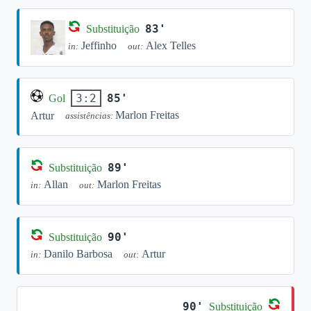
83'
Substituição
Jeffinho
Alex Telles
in:
out:
85'
3:2
Gol
Marlon Freitas
Artur
assistências:
89'
Substituição
Allan
Marlon Freitas
in:
out:
90'
Substituição
Danilo Barbosa
Artur
in:
out:
90'
Substituição