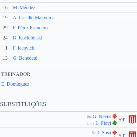
16
M. Méndez
19
A. Castillo Manyoma
29
F. Pérez Escudero
24
B. Kociubinski
1
F. Iacovich
13
G. Benedetti
TREINADOR
E. Domínguez
SUBSTITUIÇÕES
G. Neves
Sai
59'
L. Piovi
Entra
J. Sosa
Sai
59'