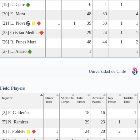
[18] E. Cetré
6
1
1
[20] E. Meza
48
39
4
[21] L. Piovi
1
1
39
33
1
1
[25] Cristian Medina
29
24
1
1
[26] R. Funes Mori
48
44
1
2
[27] L. Alario
1
1
Universidad de Chile
Field Players
Jogador
Shots
Shots On
Total
Accurate
Key
Tackles
Total
Target
Passes
Passes
Passes
Total
[2] F. Calderón
18
16
1
[5] N. Ramírez
29
23
1
1
[8] I. Poblete
1
24
20
2
4