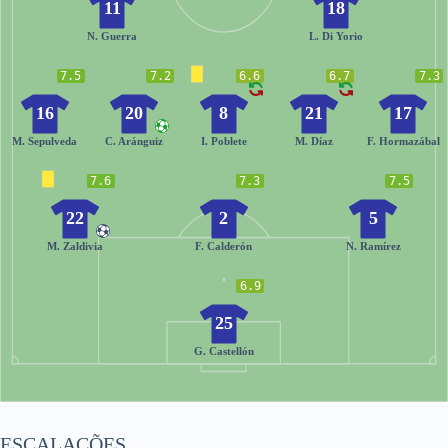
11
18
N. Guerra
L. Di Yorio
7.5
7.2
6.6
6.7
7.3
16
20
8
21
17
M. Sepulveda
C. Aránguiz
I. Poblete
M. Díaz
F. Hormazábal
7.6
7.3
7.5
22
2
5
M. Zaldivia
F. Calderón
N. Ramírez
6.9
25
G. Castellón
ESCALAÇÕES