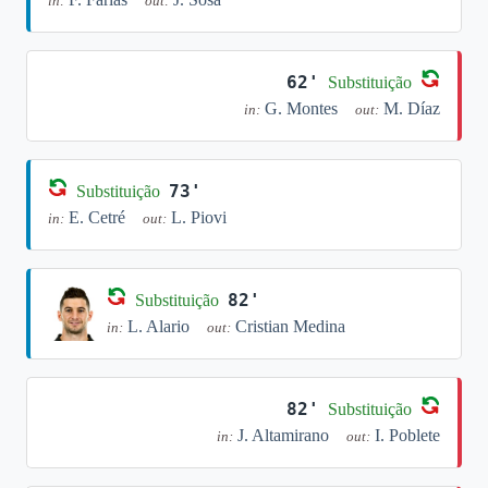
in:
out:
62'
Substituição
G. Montes
M. Díaz
in:
out:
73'
Substituição
E. Cetré
L. Piovi
in:
out:
82'
Substituição
L. Alario
Cristian Medina
in:
out:
82'
Substituição
J. Altamirano
I. Poblete
in:
out: