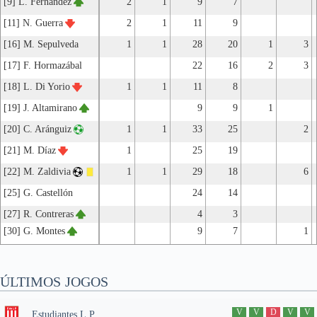
[9] L. Fernandez
2
1
9
7
[11] N. Guerra
2
1
11
9
[16] M. Sepulveda
1
1
28
20
1
3
[17] F. Hormazábal
22
16
2
3
[18] L. Di Yorio
1
1
11
8
[19] J. Altamirano
9
9
1
[20] C. Aránguiz
1
1
33
25
2
[21] M. Díaz
1
25
19
[22] M. Zaldivia
1
1
29
18
6
[25] G. Castellón
24
14
[27] R. Contreras
4
3
[30] G. Montes
9
7
1
ÚLTIMOS JOGOS
V
V
D
V
V
Estudiantes L.P.