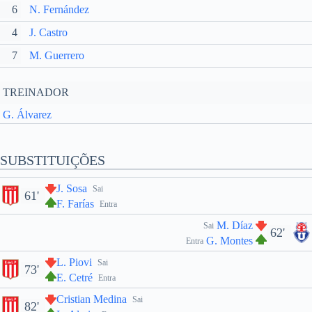
6
N. Fernández
4
J. Castro
7
M. Guerrero
TREINADOR
G. Álvarez
SUBSTITUIÇÕES
J. Sosa
Sai
61'
F. Farías
Entra
M. Díaz
Sai
62'
G. Montes
Entra
L. Piovi
Sai
73'
E. Cetré
Entra
Cristian Medina
Sai
82'