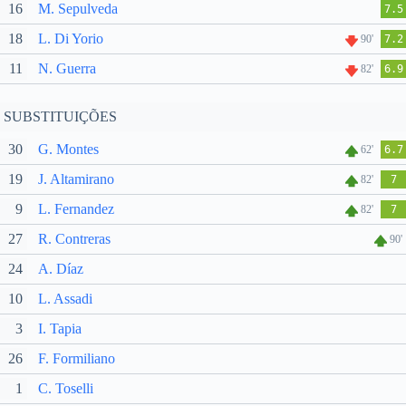
16
M. Sepulveda
7.5
18
L. Di Yorio
90'
7.2
11
N. Guerra
82'
6.9
SUBSTITUIÇÕES
30
G. Montes
62'
6.7
19
J. Altamirano
82'
7
9
L. Fernandez
82'
7
27
R. Contreras
90'
24
A. Díaz
10
L. Assadi
3
I. Tapia
26
F. Formiliano
1
C. Toselli