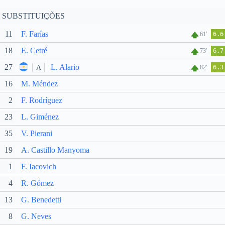
SUBSTITUIÇÕES
11
F. Farías
61'
6.6
18
E. Cetré
73'
6.7
27
L. Alario
A
82'
6.3
16
M. Méndez
2
F. Rodríguez
23
L. Giménez
35
V. Pierani
19
A. Castillo Manyoma
1
F. Iacovich
4
R. Gómez
13
G. Benedetti
8
G. Neves