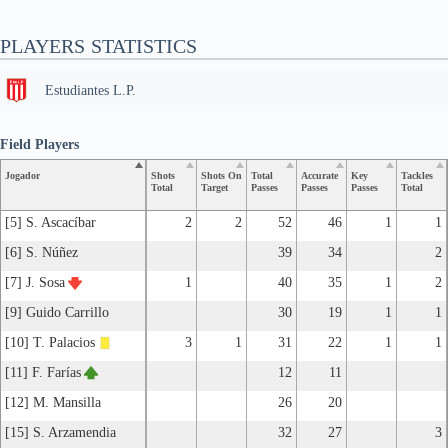
PLAYERS STATISTICS
Estudiantes L.P.
Field Players
Jogador
Shots
Shots On
Total
Accurate
Key
Tackles
Total
Target
Passes
Passes
Passes
Total
[5] S. Ascacíbar
2
2
52
46
1
1
[6] S. Núñez
39
34
2
[7] J. Sosa
1
40
35
1
2
[9] Guido Carrillo
30
19
1
1
[10] T. Palacios
3
1
31
22
1
1
[11] F. Farías
12
11
[12] M. Mansilla
26
20
[15] S. Arzamendia
32
27
3