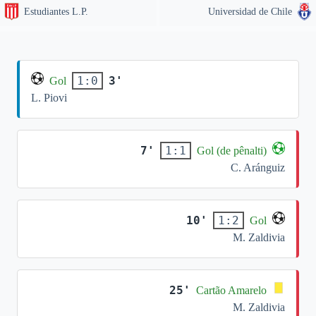
Estudiantes L.P.
Universidad de Chile
3'
1:0
Gol
L. Piovi
7'
1:1
Gol (de pênalti)
C. Aránguiz
10'
1:2
Gol
M. Zaldivia
25'
Cartão Amarelo
M. Zaldivia