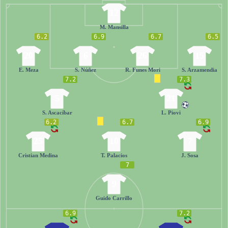
12
M. Mansilla
6.2
6.9
6.7
6.5
20
6
26
15
E. Meza
S. Núñez
R. Funes Mori
S. Arzamendia
7.2
7.3
5
21
S. Ascacíbar
L. Piovi
6.2
6.7
6.9
25
10
7
Cristian Medina
T. Palacios
J. Sosa
7
9
Guido Carrillo
6.9
7.2