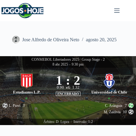
Pular
para
o
conteúdo
Jose Alfredo de Oliveira Neto
agosto 20, 2025
CONMEBOL Libertadores 2025
|
Group Stage - 2
8 abr 2025
-
9:30 pm
1
:
2
0.90
1.32
xG
Estudiantes L.P.
Universidad de Chile
ENCERRADO
L. Piovi
3'
C. Aránguiz
7'
M. Zaldivia
10'
Árbitro: D. Lopez
Intervalo: 1-2
|