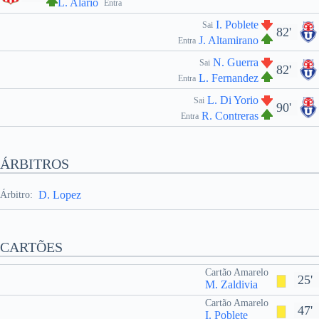
L. Alario
Entra
I. Poblete
Sai
82'
J. Altamirano
Entra
N. Guerra
Sai
82'
L. Fernandez
Entra
L. Di Yorio
Sai
90'
R. Contreras
Entra
ÁRBITROS
D. Lopez
Árbitro:
CARTÕES
Cartão Amarelo
25'
M. Zaldivia
Cartão Amarelo
47'
I. Poblete