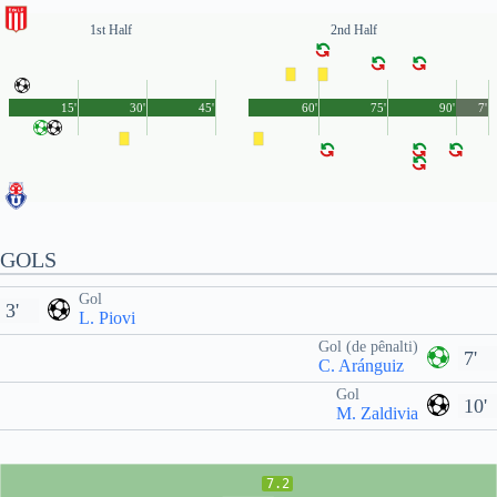
1st Half
2nd Half
15'
30'
45'
60'
75'
90'
7'
GOLS
Gol
3'
L. Piovi
Gol (de pênalti)
7'
C. Aránguiz
Gol
10'
M. Zaldivia
7.2