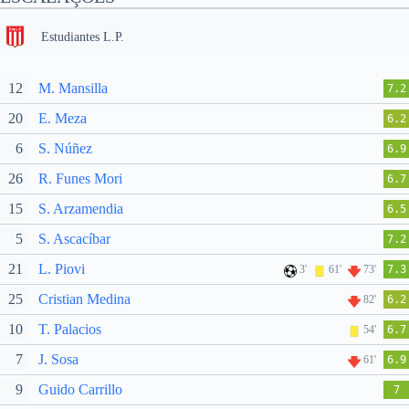
Estudiantes L.P.
12
M. Mansilla
7.2
20
E. Meza
6.2
6
S. Núñez
6.9
26
R. Funes Mori
6.7
15
S. Arzamendia
6.5
5
S. Ascacíbar
7.2
21
L. Piovi
3'
61'
73'
7.3
25
Cristian Medina
82'
6.2
10
T. Palacios
54'
6.7
7
J. Sosa
61'
6.9
9
Guido Carrillo
7