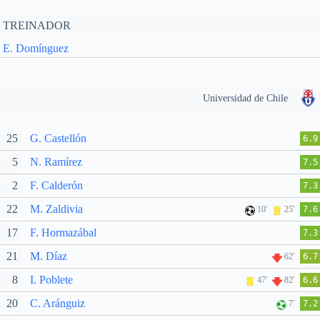
TREINADOR
E. Domínguez
Universidad de Chile
25
G. Castellón
6.9
5
N. Ramírez
7.5
2
F. Calderón
7.3
22
M. Zaldivia
10'
25'
7.6
17
F. Hormazábal
7.3
21
M. Díaz
62'
6.7
8
I. Poblete
47'
82'
6.6
20
C. Aránguiz
7'
7.2