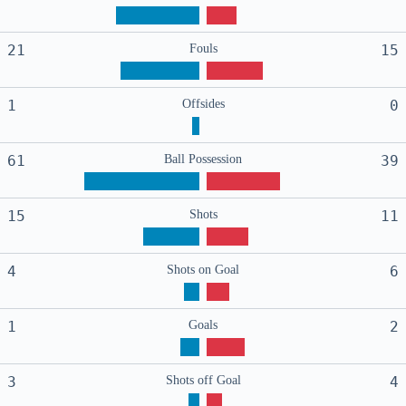
21
Fouls
15
1
Offsides
0
61
Ball Possession
39
15
Shots
11
4
Shots on Goal
6
1
Goals
2
3
Shots off Goal
4