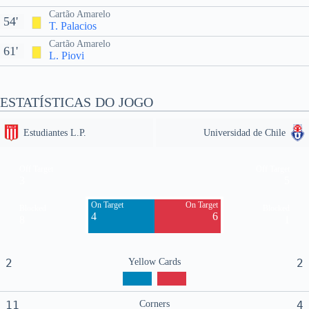
Cartão Amarelo
54'
T. Palacios
Cartão Amarelo
61'
L. Piovi
ESTATÍSTICAS DO JOGO
Estudiantes L.P.
Universidad de Chile
Off Target
Off Target
3
5
On Target
On Target
Blocked
Blocked
4
6
8
1
2
Yellow Cards
2
11
Corners
4