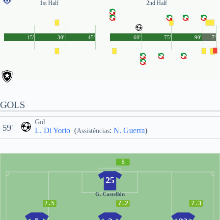
1st Half
2nd Half
15'
30'
45'
60'
75'
90'
7'
GOLS
Gol
59'
L. Di Yorio
(
:
N. Guerra
)
Assistências
8
25
G. Castellón
7.5
7.2
7.3