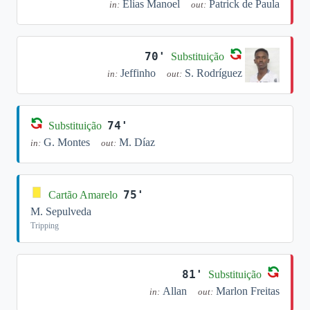
Elias Manoel
Patrick de Paula
in:
out:
70'
Substituição
Jeffinho
S. Rodríguez
in:
out:
74'
Substituição
G. Montes
M. Díaz
in:
out:
75'
Cartão Amarelo
M. Sepulveda
Tripping
81'
Substituição
Allan
Marlon Freitas
in:
out: