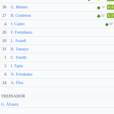
30
G. Montes
74'
6.6
27
R. Contreras
82'
6.5
4
J. Castro
90'
26
F. Formiliano
10
L. Assadi
31
B. Tamayo
1
C. Toselli
3
I. Tapia
6
N. Fernández
24
A. Díaz
TREINADOR
G. Álvarez