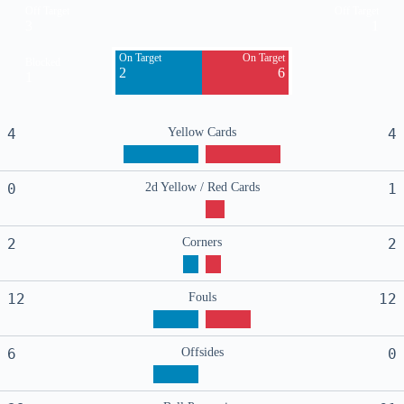
Off Target
Off Target
3
1
On Target
On Target
Blocked
2
6
1
4
Yellow Cards
4
0
2d Yellow / Red Cards
1
2
Corners
2
12
Fouls
12
6
Offsides
0