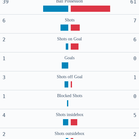
39
Ball Possession
61
6
Shots
7
2
Shots on Goal
6
1
Goals
0
3
Shots off Goal
1
1
Blocked Shots
0
4
Shots insidebox
5
2
Shots outsidebox
2