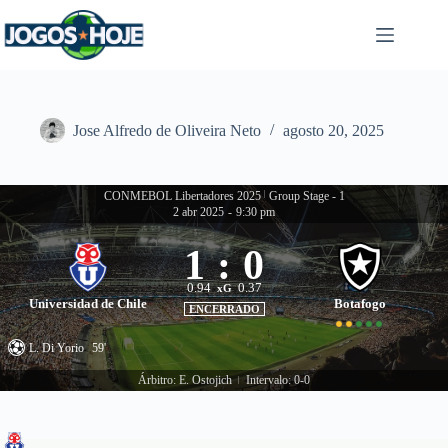
Pular
para
o
conteúdo
Jose Alfredo de Oliveira Neto
agosto 20, 2025
CONMEBOL Libertadores 2025
|
Group Stage - 1
2 abr 2025
-
9:30 pm
1
:
0
0.94
0.37
xG
Universidad de Chile
Botafogo
ENCERRADO
L. Di Yorio
59'
Árbitro: E. Ostojich
Intervalo: 0-0
|