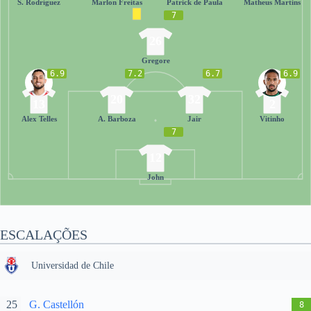
S. Rodríguez
Marlon Freitas
Patrick de Paula
Matheus Martins
7
26
Gregore
6.9
7.2
6.7
6.9
20
32
13
2
Alex Telles
A. Barboza
Jair
Vitinho
7
12
John
ESCALAÇÕES
Universidad de Chile
25
G. Castellón
8