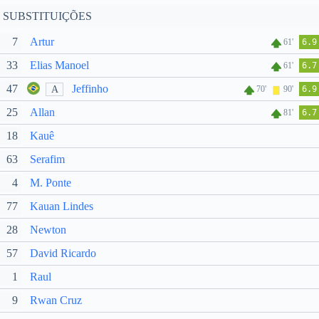
SUBSTITUIÇÕES
7
Artur
61'
6.9
33
Elias Manoel
61'
6.7
47
Jeffinho
A
70'
90'
6.9
25
Allan
81'
6.7
18
Kauê
63
Serafim
4
M. Ponte
77
Kauan Lindes
28
Newton
57
David Ricardo
1
Raul
9
Rwan Cruz