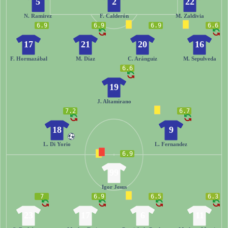
5
2
22
N. Ramírez
F. Calderón
M. Zaldivia
6.9
6.9
6.9
6.6
17
21
20
16
F. Hormazábal
M. Díaz
C. Aránguiz
M. Sepulveda
6.6
19
J. Altamirano
7.2
6.7
18
9
L. Di Yorio
L. Fernandez
6.9
99
Igor Jesus
7
6.9
6.5
6.3
23
17
6
11