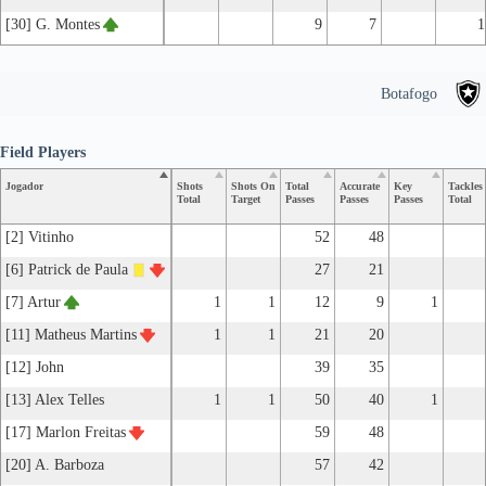
[30] G. Montes
9
7
1
Botafogo
Field Players
Jogador
Shots
Shots On
Total
Accurate
Key
Tackles
Total
Target
Passes
Passes
Passes
Total
[2] Vitinho
52
48
[6] Patrick de Paula
27
21
[7] Artur
1
1
12
9
1
[11] Matheus Martins
1
1
21
20
[12] John
39
35
[13] Alex Telles
1
1
50
40
1
[17] Marlon Freitas
59
48
[20] A. Barboza
57
42