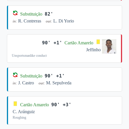
82'
Substituição
R. Contreras
L. Di Yorio
in:
out:
90' +1'
Cartão Amarelo
Jeffinho
Unsportsmanlike conduct
90' +1'
Substituição
J. Castro
M. Sepulveda
in:
out:
90' +3'
Cartão Amarelo
C. Aránguiz
Roughing