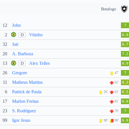
Botafogo
12
John
7
2
Vitinho
D
6.9
32
Jair
6.7
20
A. Barboza
7.2
13
Alex Telles
D
6.9
26
Gregore
47'
7
11
Matheus Martins
61'
6.3
6
Patrick de Paula
26'
61'
6.5
17
Marlon Freitas
81'
6.9
23
S. Rodríguez
70'
7
99
Igor Jesus
90'
90'
6.9