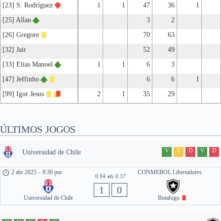
[23] S. Rodríguez
1
1
47
36
1
[25] Allan
3
2
[26] Gregore
70
63
[32] Jair
52
49
[33] Elias Manoel
1
1
6
3
[47] Jeffinho
6
6
1
[99] Igor Jesus
2
1
35
29
ÚLTIMOS JOGOS
V
E
D
V
D
Universidad de Chile
2 abr 2025
-
9:30 pm
CONMEBOL Libertadores
0.94
0.37
xG
1
0
Universidad de Chile
Botafogo