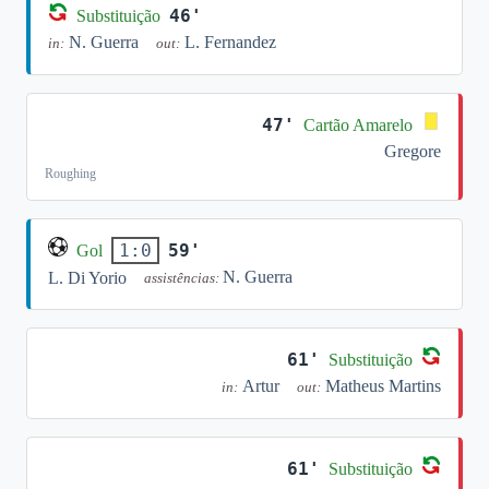
46'
Substituição
N. Guerra
L. Fernandez
in:
out:
47'
Cartão Amarelo
Gregore
Roughing
59'
1:0
Gol
N. Guerra
L. Di Yorio
assistências:
61'
Substituição
Artur
Matheus Martins
in:
out:
61'
Substituição