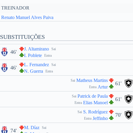
TREINADOR
Renato Manuel Alves Paiva
SUBSTITUIÇÕES
J. Altamirano
Sai
46'
I. Poblete
Entra
L. Fernandez
Sai
46'
N. Guerra
Entra
Matheus Martins
Sai
61'
Artur
Entra
Patrick de Paula
Sai
61'
Elias Manoel
Entra
S. Rodríguez
Sai
70'
Jeffinho
Entra
M. Díaz
Sai
74'