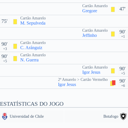
Cartão Amarelo
47'
Gregore
Cartão Amarelo
75'
M. Sepulveda
Cartão Amarelo
90'
Jeffinho
+1
Cartão Amarelo
90'
C. Aránguiz
+3
Cartão Amarelo
90'
N. Guerra
+5
Cartão Amarelo
90'
Igor Jesus
+5
2º Amarelo > Cartão Vermelho
90'
Igor Jesus
+6
ESTATÍSTICAS DO JOGO
Universidad de Chile
Botafogo