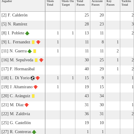
Jogador
Shots
Shots On
Total
Accurate
Key
Tackles
Total
Target
Passes
Passes
Passes
Total
[2] F. Calderón
25
20
2
[5] N. Ramírez
28
23
3
[8] I. Poblete
1
1
13
11
2
[9] L. Fernandez
1
11
8
1
[11] N. Guerra
1
11
11
2
[16] M. Sepulveda
30
25
1
2
[17] F. Hormazábal
40
29
1
2
[18] L. Di Yorio
1
1
15
9
1
[19] J. Altamirano
1
19
15
1
[20] C. Aránguiz
43
34
[21] M. Díaz
31
30
1
[22] M. Zaldivia
36
31
2
[25] G. Castellón
19
10
[27] R. Contreras
1
1