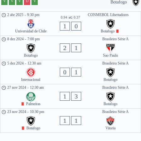
V
V
V
D
V
Botafogo
2 abr 2025
-
9:30 pm
CONMEBOL Libertadores
0.94
0.37
xG
1
0
Universidad de Chile
Botafogo
8 dez 2024
-
7:00 pm
Brasileiro Série A
2
1
Botafogo
Sao Paulo
5 dez 2024
-
12:30 am
Brasileiro Série A
0
1
Internacional
Botafogo
27 nov 2024
-
12:30 am
Brasileiro Série A
1
3
Palmeiras
Botafogo
23 nov 2024
-
10:30 pm
Brasileiro Série A
1
1
Botafogo
Vitoria