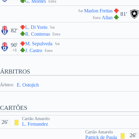
G. Montes
Entra
Marlon Freitas
Sai
81'
Allan
Entra
L. Di Yorio
Sai
82'
R. Contreras
Entra
M. Sepulveda
Sai
90'
J. Castro
+1
Entra
ÁRBITROS
E. Ostojich
Árbitro:
CARTÕES
Cartão Amarelo
26'
L. Fernandez
Cartão Amarelo
26'
Patrick de Paula