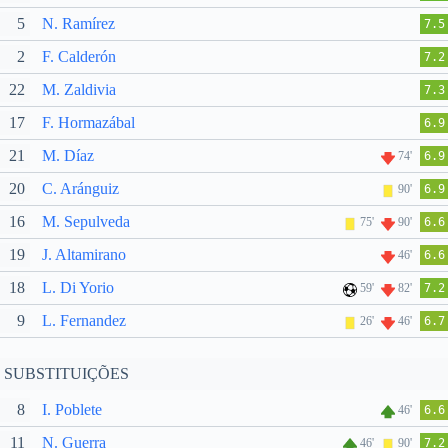
5
N. Ramírez
7.5
2
F. Calderón
7.2
22
M. Zaldivia
7.3
17
F. Hormazábal
6.9
21
M. Díaz
74'
6.9
20
C. Aránguiz
90'
6.9
16
M. Sepulveda
75'
90'
6.6
19
J. Altamirano
46'
6.6
18
L. Di Yorio
59'
82'
7.2
9
L. Fernandez
26'
46'
6.7
SUBSTITUIÇÕES
8
I. Poblete
46'
6.6
11
N. Guerra
46'
90'
7.2