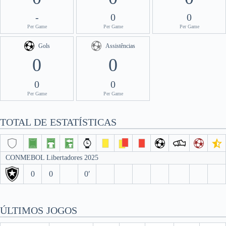
-
0
0
Per Game
Per Game
Per Game
Gols
Assistências
0
0
0
0
Per Game
Per Game
TOTAL DE ESTATÍSTICAS
CONMEBOL Libertadores 2025
0
0
0′
ÚLTIMOS JOGOS