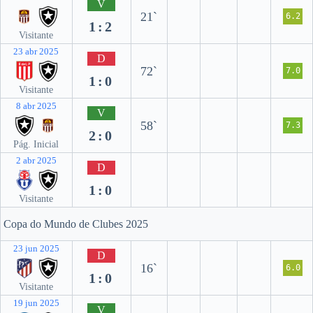
V
21`
6.2
1:2
Visitante
23 abr 2025
D
72`
7.0
1:0
Visitante
8 abr 2025
V
58`
7.3
2:0
Pág. Inicial
2 abr 2025
D
1:0
Visitante
Copa do Mundo de Clubes 2025
23 jun 2025
D
16`
6.0
1:0
Visitante
19 jun 2025
V