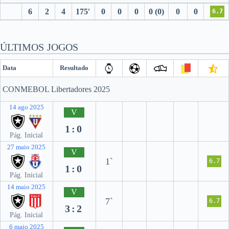
6
2
4
175′
0
0
0
0 (0)
0
0
6.7
ÚLTIMOS JOGOS
Data
Resultado
CONMEBOL Libertadores 2025
14 ago 2025
V
1:0
Pág. Inicial
27 maio 2025
V
1`
6.7
1:0
Pág. Inicial
14 maio 2025
V
7`
6.7
3:2
Pág. Inicial
6 maio 2025