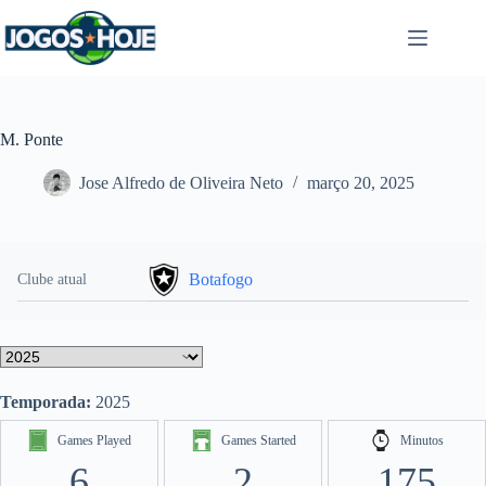
Pular
para
o
conteúdo
M. Ponte
Jose Alfredo de Oliveira Neto
março 20, 2025
Botafogo
Clube atual
Temporada:
2025
Games Played
Games Started
Minutos
6
2
175