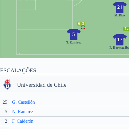
21
M. Díaz
6.3
7.
5
17
N. Ramírez
F. Hormazába
ESCALAÇÕES
Universidad de Chile
25
G. Castellón
5
N. Ramírez
2
F. Calderón