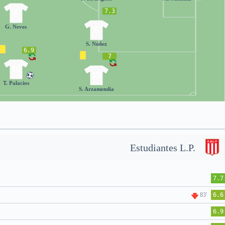
7.3
8
G. Neves
6
S. Núñez
6.9
7
10
15
T. Palacios
S. Arzamendia
Estudiantes L.P.
7.7
83'
6.6
6.9