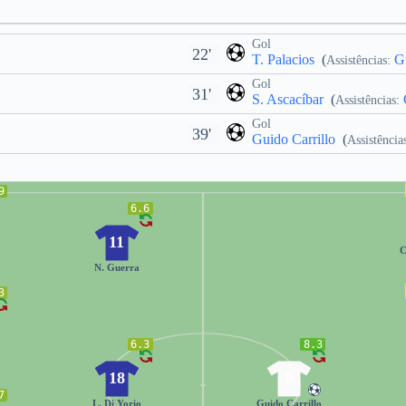
Gol
22'
T. Palacios
(
Gu
Assistências:
Gol
31'
S. Ascacíbar
(
Assistências:
Gol
39'
Guido Carrillo
(
Assistência
9
6.6
11
a
C
N. Guerra
3
6.3
8.3
18
9
7
L. Di Yorio
Guido Carrillo