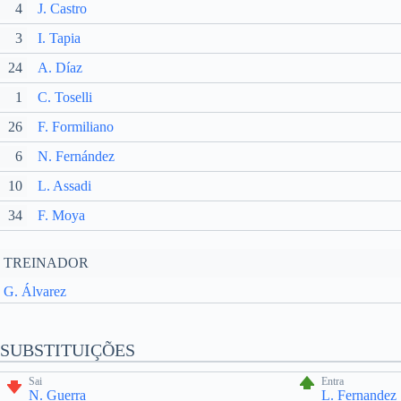
4
J. Castro
3
I. Tapia
24
A. Díaz
1
C. Toselli
26
F. Formiliano
6
N. Fernández
10
L. Assadi
34
F. Moya
TREINADOR
G. Álvarez
SUBSTITUIÇÕES
Sai
Entra
N. Guerra
L. Fernandez