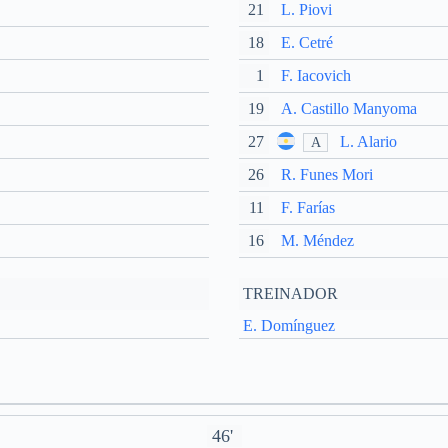
21
L. Piovi
18
E. Cetré
1
F. Iacovich
19
A. Castillo Manyoma
27
L. Alario
A
26
R. Funes Mori
11
F. Farías
16
M. Méndez
TREINADOR
E. Domínguez
46'