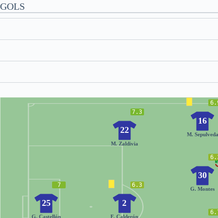
GOLS
6.
7.3
16
22
M. Sepulved
M. Zaldivia
6.
30
7
6.3
G. Montes
25
2
6.
G. Castellón
F. Calderón