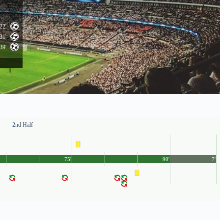
22'
31'
39'
2nd Half
75'
90'
7'