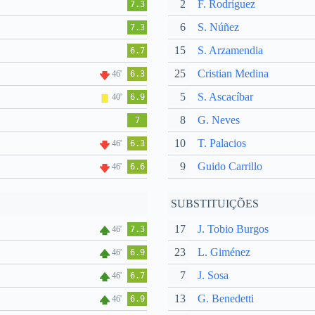
2
F. Rodríguez
7.3
6
S. Núñez
7.3
15
S. Arzamendia
6.7
25
Cristian Medina
46'
6.3
5
S. Ascacíbar
40'
6.9
8
G. Neves
7
10
T. Palacios
46'
6.3
9
Guido Carrillo
46'
6.6
SUBSTITUIÇÕES
17
J. Tobio Burgos
46'
7.3
23
L. Giménez
46'
6.9
7
J. Sosa
46'
6.7
13
G. Benedetti
46'
6.9