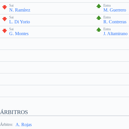
Sai
Entra
N. Ramírez
M. Guerrero
Sai
Entra
L. Di Yorio
R. Contreras
Sai
Entra
G. Montes
J. Altamirano
ÁRBITROS
A. Rojas
Árbitro: