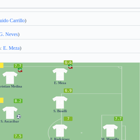
ido Carrillo
)
G. Neves
)
E. Meza
)
s:
6.6
7.7
20
25
E. Meza
ristian Medina
6.9
8.2
14
S. Boselli
5
7
7.7
S. Ascacíbar
2
12
7.5
F. Rodríguez
M. Mansilla