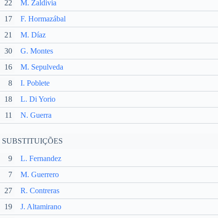
22
M. Zaldivia
17
F. Hormazábal
21
M. Díaz
30
G. Montes
16
M. Sepulveda
8
I. Poblete
18
L. Di Yorio
11
N. Guerra
SUBSTITUIÇÕES
9
L. Fernandez
7
M. Guerrero
27
R. Contreras
19
J. Altamirano