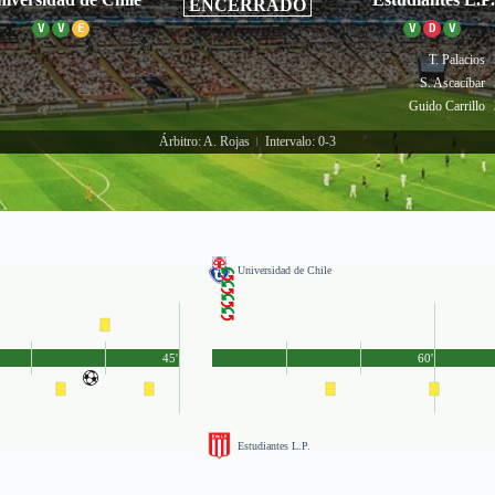
ENCERRADO
V
V
E
V
D
V
T. Palacios
S. Ascacíbar
Guido Carrillo
Árbitro: A. Rojas
Intervalo: 0-3
|
Universidad de Chile
45'
60'
Estudiantes L.P.