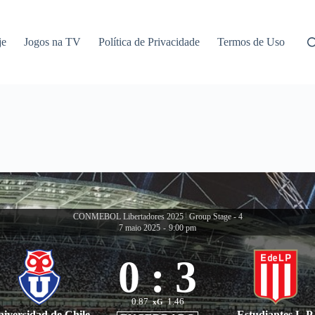
je
Jogos na TV
Política de Privacidade
Termos de Uso
CONMEBOL Libertadores 2025
|
Group Stage - 4
7 maio 2025
-
9:00 pm
0
:
3
0.87
1.46
xG
iversidad de Chile
Estudiantes L.P.