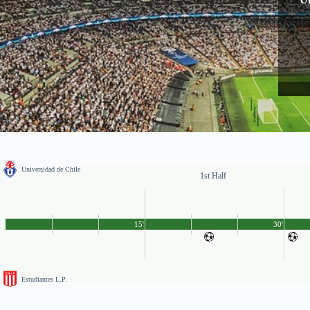
Universidad de Chile
1st Half
15'
30'
Estudiantes L.P.