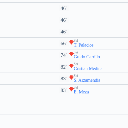
46'
46'
46'
Sai
66'
T. Palacios
Sai
74'
Guido Carrillo
Sai
82'
Cristian Medina
Sai
83'
S. Arzamendia
Sai
83'
E. Meza