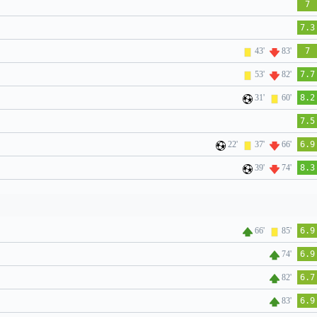
7
7.3
43'
83'
7
53'
82'
7.7
31'
60'
8.2
7.5
22'
37'
66'
6.9
39'
74'
8.3
66'
85'
6.9
74'
6.9
82'
6.7
83'
6.9