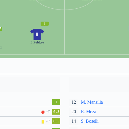
7
3
8
I. Poblete
l
12
M. Mansilla
7
20
E. Meza
46'
6.3
14
S. Boselli
76'
6.3