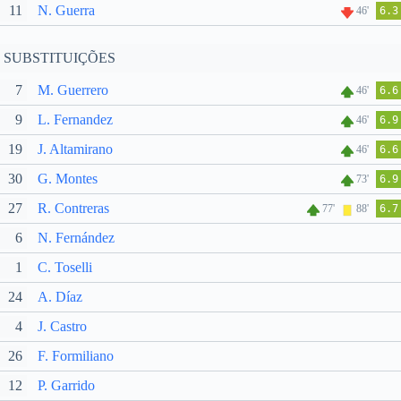
11
N. Guerra
46'
6.3
SUBSTITUIÇÕES
7
M. Guerrero
46'
6.6
9
L. Fernandez
46'
6.9
19
J. Altamirano
46'
6.6
30
G. Montes
73'
6.9
27
R. Contreras
77'
88'
6.7
6
N. Fernández
1
C. Toselli
24
A. Díaz
4
J. Castro
26
F. Formiliano
12
P. Garrido