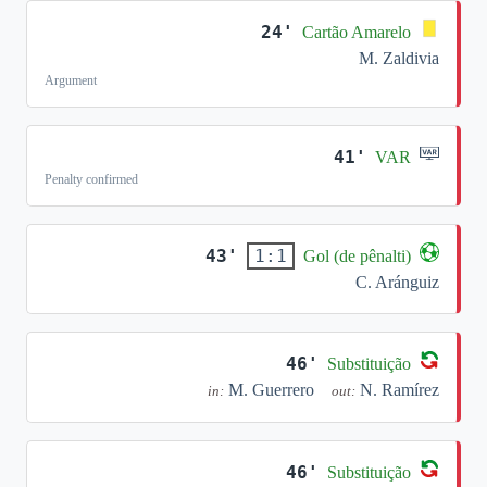
24'
Cartão Amarelo
M. Zaldivia
Argument
41'
VAR
Penalty confirmed
43'
1:1
Gol (de pênalti)
C. Aránguiz
46'
Substituição
M. Guerrero
N. Ramírez
in:
out:
46'
Substituição