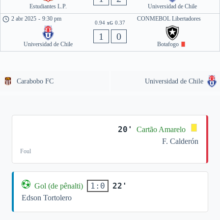
Estudiantes L.P.
Universidad de Chile
2 abr 2025
-
9:30 pm
CONMEBOL Libertadores
0.94
0.37
xG
1
0
Universidad de Chile
Botafogo
Carabobo FC
Universidad de Chile
20'
Cartão Amarelo
F. Calderón
Foul
22'
1:0
Gol (de pênalti)
Edson Tortolero