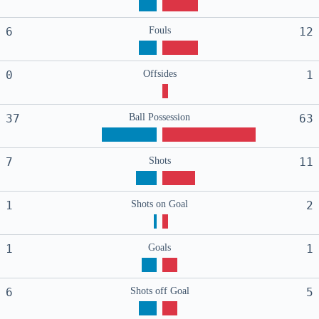
6
Fouls
12
0
Offsides
1
37
Ball Possession
63
7
Shots
11
1
Shots on Goal
2
1
Goals
1
6
Shots off Goal
5