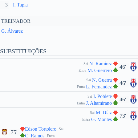
3
I. Tapia
TREINADOR
G. Álvarez
SUBSTITUIÇÕES
N. Ramírez
Sai
46'
M. Guerrero
Entra
N. Guerra
Sai
46'
L. Fernandez
Entra
I. Poblete
Sai
46'
J. Altamirano
Entra
M. Díaz
Sai
73'
G. Montes
Entra
Edson Tortolero
Sai
75'
C. Ramos
Entra