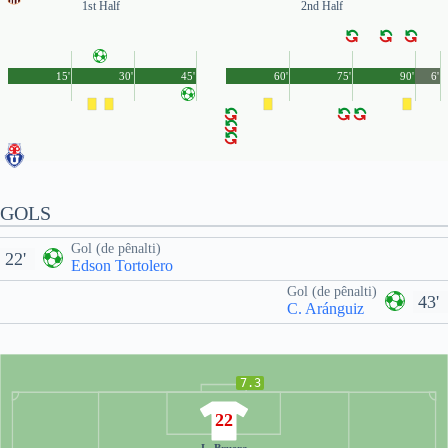
1st Half
2nd Half
15'
30'
45'
60'
75'
90'
6'
GOLS
Gol (de pênalti)
22'
Edson Tortolero
Gol (de pênalti)
43'
C. Aránguiz
7.3
22
L. Bruera