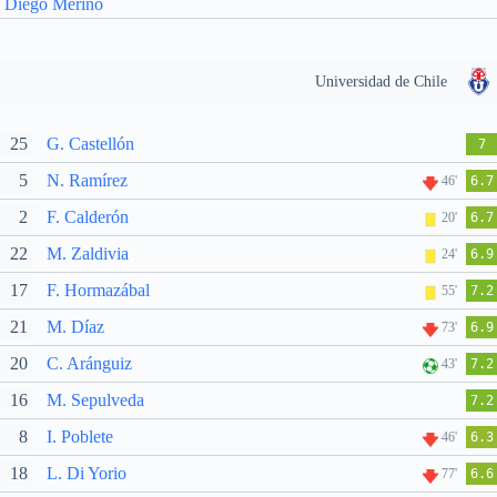
Diego Merino
Universidad de Chile
25
G. Castellón
7
5
N. Ramírez
46'
6.7
2
F. Calderón
20'
6.7
22
M. Zaldivia
24'
6.9
17
F. Hormazábal
55'
7.2
21
M. Díaz
73'
6.9
20
C. Aránguiz
43'
7.2
16
M. Sepulveda
7.2
8
I. Poblete
46'
6.3
18
L. Di Yorio
77'
6.6