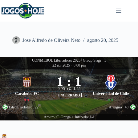
Pular
para
o
conteúdo
Jose Alfredo de Oliveira Neto
agosto 20, 2025
CONMEBOL Libertadores 2025
|
Group Stage - 3
22 abr 2025
-
8:00 pm
1
:
1
0.95
1.45
xG
Carabobo FC
Universidad de Chile
ENCERRADO
Edson Tortolero
22'
C. Aránguiz
43'
Árbitro: C. Ortega
Intervalo: 1-1
|