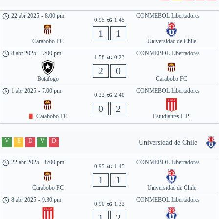
22 abr 2025
-
8:00 pm
CONMEBOL Libertadores
0.95
1.45
xG
1
1
Carabobo FC
Universidad de Chile
8 abr 2025
-
7:00 pm
CONMEBOL Libertadores
1.58
0.23
xG
2
0
Botafogo
Carabobo FC
1 abr 2025
-
7:00 pm
CONMEBOL Libertadores
0.22
2.40
xG
0
2
Carabobo FC
Estudiantes L.P.
V
E
D
V
D
Universidad de Chile
22 abr 2025
-
8:00 pm
CONMEBOL Libertadores
0.95
1.45
xG
1
1
Carabobo FC
Universidad de Chile
8 abr 2025
-
9:30 pm
CONMEBOL Libertadores
0.90
1.32
xG
1
2