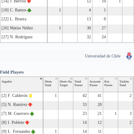
[14] J. Berríos
12
10
1
[18] C. Ramos
1
4
1
[22] L. Bruera
13
8
[26] Matías Núñez
1
30
27
[27] N. Rodríguez
32
24
Universidad de Chile
Field Players
Jogador
Shots
Shots On
Total
Accurate
Key
Tackles
Total
Target
Passes
Passes
Passes
Total
[2] F. Calderón
1
42
41
2
[5] N. Ramírez
33
28
[7] M. Guerrero
23
21
1
3
[8] I. Poblete
14
12
2
[9] L. Fernandez
1
14
11