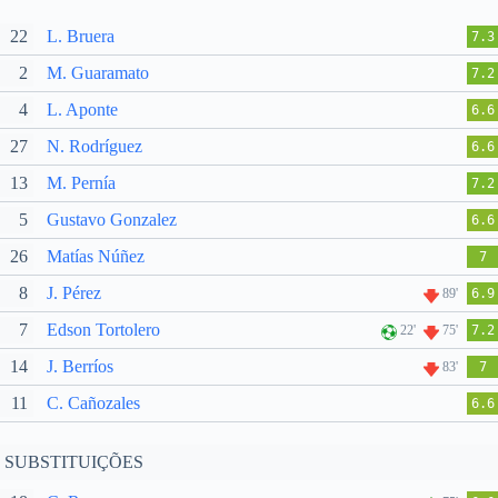
22
L. Bruera
7.3
2
M. Guaramato
7.2
4
L. Aponte
6.6
27
N. Rodríguez
6.6
13
M. Pernía
7.2
5
Gustavo Gonzalez
6.6
26
Matías Núñez
7
8
J. Pérez
89'
6.9
7
Edson Tortolero
22'
75'
7.2
14
J. Berríos
83'
7
11
C. Cañozales
6.6
SUBSTITUIÇÕES