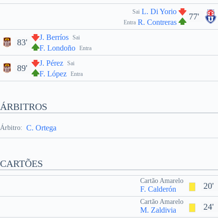
L. Di Yorio
Sai
77'
R. Contreras
Entra
J. Berríos
Sai
83'
F. Londoño
Entra
J. Pérez
Sai
89'
F. López
Entra
ÁRBITROS
C. Ortega
Árbitro:
CARTÕES
Cartão Amarelo
20'
F. Calderón
Cartão Amarelo
24'
M. Zaldivia