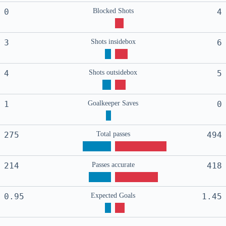
0
Blocked Shots
4
3
Shots insidebox
6
4
Shots outsidebox
5
1
Goalkeeper Saves
0
275
Total passes
494
214
Passes accurate
418
0.95
Expected Goals
1.45