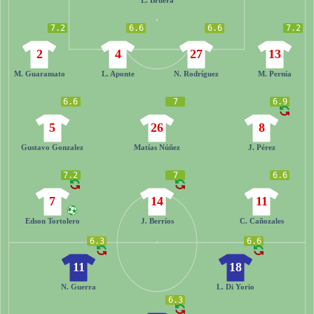
7.2
6.6
6.6
7.2
2
4
27
13
M. Guaramato
L. Aponte
N. Rodríguez
M. Pernía
6.6
7
6.9
5
26
8
Gustavo Gonzalez
Matías Núñez
J. Pérez
7.2
7
6.6
7
14
11
Edson Tortolero
J. Berríos
C. Cañozales
6.3
6.6
11
18
N. Guerra
L. Di Yorio
6.3