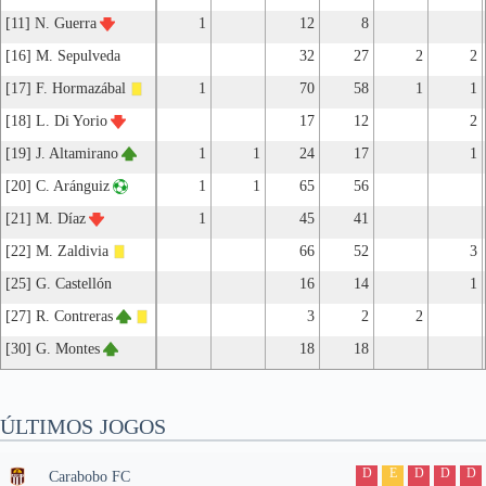
[11] N. Guerra
1
12
8
[16] M. Sepulveda
32
27
2
2
[17] F. Hormazábal
1
70
58
1
1
[18] L. Di Yorio
17
12
2
[19] J. Altamirano
1
1
24
17
1
[20] C. Aránguiz
1
1
65
56
[21] M. Díaz
1
45
41
[22] M. Zaldivia
66
52
3
[25] G. Castellón
16
14
1
[27] R. Contreras
3
2
2
[30] G. Montes
18
18
ÚLTIMOS JOGOS
D
E
D
D
D
Carabobo FC