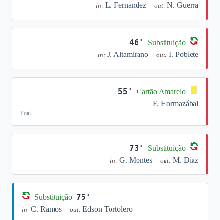
L. Fernandez
N. Guerra
in:
out:
46'
Substituição
J. Altamirano
I. Poblete
in:
out:
55'
Cartão Amarelo
F. Hormazábal
Foul
73'
Substituição
G. Montes
M. Díaz
in:
out:
75'
Substituição
C. Ramos
Edson Tortolero
in:
out: