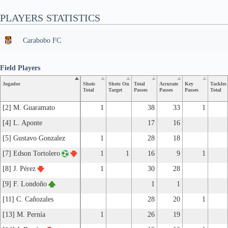
PLAYERS STATISTICS
Carabobo FC
Field Players
Jogador
Shots
Shots On
Total
Accurate
Key
Tackles
Total
Target
Passes
Passes
Passes
Total
[2] M. Guaramato
1
38
33
1
[4] L. Aponte
17
16
[5] Gustavo Gonzalez
1
28
18
[7] Edson Tortolero
1
1
16
9
1
[8] J. Pérez
1
30
28
[9] F. Londoño
1
1
[11] C. Cañozales
28
20
1
[13] M. Pernía
1
26
19