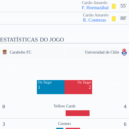
Cartão Amarelo
55'
F. Hormazábal
Cartão Amarelo
88'
R. Contreras
ESTATÍSTICAS DO JOGO
Carabobo FC
Universidad de Chile
Off Target
Off Target
6
9
On Target
On Target
Blocked
1
2
4
0
Yellow Cards
4
3
Corners
6