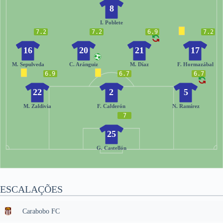
8
I. Poblete
7.2
7.2
6.9
7.2
16
20
21
17
M. Sepulveda
C. Aránguiz
M. Díaz
F. Hormazábal
6.9
6.7
6.7
22
2
5
M. Zaldivia
F. Calderón
N. Ramírez
7
25
G. Castellón
ESCALAÇÕES
Carabobo FC