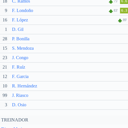
18
C. Ramos
75'
6.6
9
F. Londoño
83'
6.3
16
F. López
89'
1
D. Gil
28
P. Bonilla
15
S. Mendoza
23
J. Congo
21
F. Ruíz
12
F. Garcia
10
R. Hernández
99
J. Riasco
3
D. Osio
TREINADOR