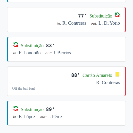
77'
Substituição
R. Contreras
L. Di Yorio
in:
out:
83'
Substituição
F. Londoño
J. Berríos
in:
out:
88'
Cartão Amarelo
R. Contreras
Off the ball foul
89'
Substituição
F. López
J. Pérez
in:
out: