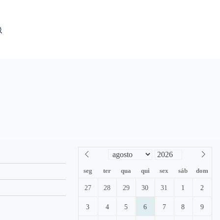
seg
ter
qua
qui
sex
sáb
dom
27
28
29
30
31
1
2
3
4
5
6
7
8
9