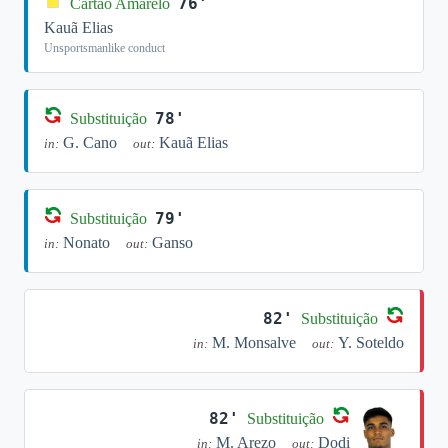
76'
Cartão Amarelo
Kauã Elias
Unsportsmanlike conduct
78'
Substituição
G. Cano
Kauã Elias
in:
out:
79'
Substituição
Nonato
Ganso
in:
out:
82'
Substituição
M. Monsalve
Y. Soteldo
in:
out:
82'
Substituição
M. Arezo
Dodi
in:
out: