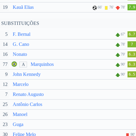
19
Kauã Elias
66'
76'
78'
7.9
SUBSTITUIÇÕES
5
F. Bernal
67'
6.7
14
G. Cano
78'
7
16
Nonato
79'
6.3
77
Marquinhos
A
90'
6.3
9
John Kennedy
90'
6.5
12
Marcelo
7
Renato Augusto
25
Antônio Carlos
26
Manoel
23
Guga
30
Felipe Melo
90'