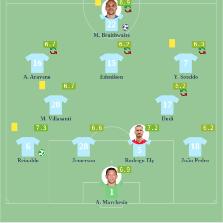
6.9
22
M. Braithwaite
6.7
6.2
6.3
16
15
7
A. Aravena
Edenílson
Y. Soteldo
6.7
6.2
20
17
M. Villasanti
Dodi
7.3
6.6
7.2
6.2
6
28
18
5
Reinaldo
Jemerson
Rodrigo Ely
João Pedro
6.9
1
A. Marchesín