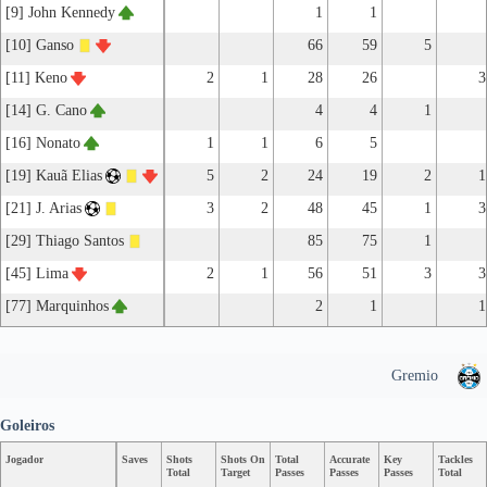
[9] John Kennedy
1
1
[10] Ganso
66
59
5
[11] Keno
2
1
28
26
3
[14] G. Cano
4
4
1
[16] Nonato
1
1
6
5
[19] Kauã Elias
5
2
24
19
2
1
[21] J. Arias
3
2
48
45
1
3
[29] Thiago Santos
85
75
1
[45] Lima
2
1
56
51
3
3
[77] Marquinhos
2
1
1
Gremio
Goleiros
Jogador
Saves
Shots
Shots On
Total
Accurate
Key
Tackles
Total
Target
Passes
Passes
Passes
Total