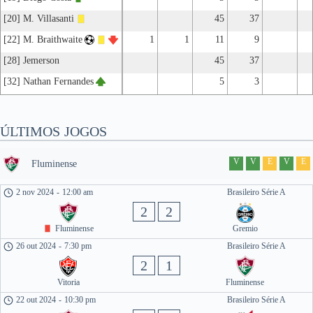
[20] M. Villasanti
45
37
[22] M. Braithwaite
1
1
11
9
[28] Jemerson
45
37
[32] Nathan Fernandes
5
3
ÚLTIMOS JOGOS
V
V
E
V
E
Fluminense
2 nov 2024
-
12:00 am
Brasileiro Série A
2
2
Fluminense
Gremio
26 out 2024
-
7:30 pm
Brasileiro Série A
2
1
Vitoria
Fluminense
22 out 2024
-
10:30 pm
Brasileiro Série A