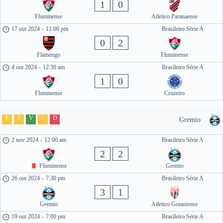
1
0
Fluminense
Atletico Paranaense
17 out 2024
-
11:00 pm
Brasileiro Série A
0
2
Flamengo
Fluminense
4 out 2024
-
12:30 am
Brasileiro Série A
1
0
Fluminense
Cruzeiro
E
E
V
E
D
Gremio
2 nov 2024
-
12:00 am
Brasileiro Série A
2
2
Fluminense
Gremio
26 out 2024
-
7:30 pm
Brasileiro Série A
3
1
Gremio
Atletico Goianiense
19 out 2024
-
7:00 pm
Brasileiro Série A