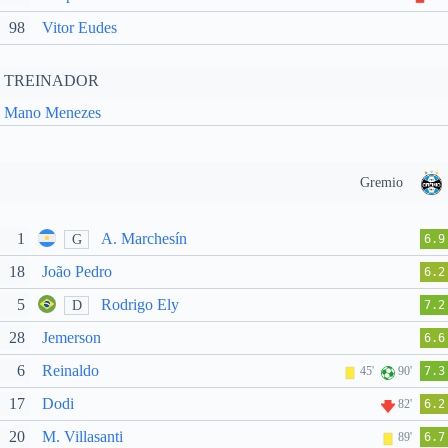
98
Vitor Eudes
TREINADOR
Mano Menezes
Gremio
1
A. Marchesín
G
6.9
18
João Pedro
6.2
5
Rodrigo Ely
D
7.2
28
Jemerson
6.6
6
Reinaldo
45'
90'
7.3
17
Dodi
82'
6.2
20
M. Villasanti
89'
6.7