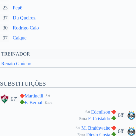
23
Pepê
37
Du Queiroz
30
Rodrigo Caio
97
Caíque
TREINADOR
Renato Gaúcho
SUBSTITUIÇÕES
Martinelli
Sai
67'
F. Bernal
Entra
Edenílson
Sai
68'
F. Cristaldo
Entra
M. Braithwaite
Sai
68'
Diego Costa
Entra