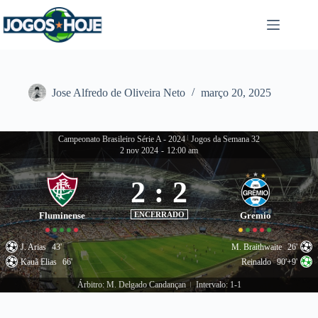
Pular
para
o
conteúdo
Jose Alfredo de Oliveira Neto
março 20, 2025
Campeonato Brasileiro Série A - 2024
|
Jogos da Semana 32
2 nov 2024
-
12:00 am
2
:
2
Fluminense
ENCERRADO
Gremio
J. Arias
43'
M. Braithwaite
26'
Kauã Elias
66'
Reinaldo
90'+9'
Árbitro: M. Delgado Candançan
Intervalo: 1-1
|