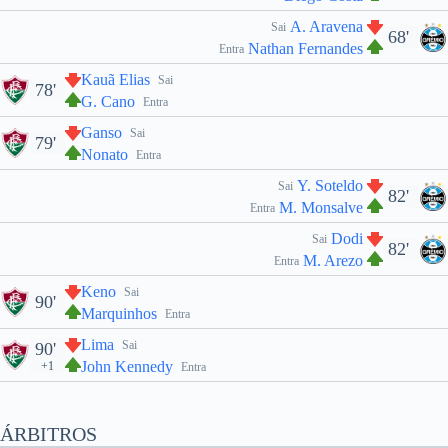
A. Aravena
Sai
68'
Nathan Fernandes
Entra
Kauã Elias
Sai
78'
G. Cano
Entra
Ganso
Sai
79'
Nonato
Entra
Y. Soteldo
Sai
82'
M. Monsalve
Entra
Dodi
Sai
82'
M. Arezo
Entra
Keno
Sai
90'
Marquinhos
Entra
Lima
Sai
90'
John Kennedy
+1
Entra
ÁRBITROS