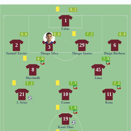
6.2
1
Fábio
6.6
6.6
7.2
6.9
2
29
6
3
Samuel Xavier
Thiago Silva
Thiago Santos
Diogo Barbosa
6.9
7.9
8
45
Martinelli
Lima
7.2
7.7
7.2
21
10
11
J. Arias
Ganso
Keno
7.9
19
Kauã Elias