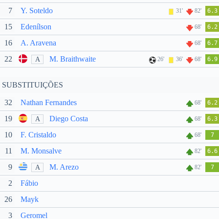
7
Y. Soteldo
31'
82'
6.3
15
Edenílson
68'
6.2
16
A. Aravena
68'
6.7
22
M. Braithwaite
A
26'
36'
68'
6.9
SUBSTITUIÇÕES
32
Nathan Fernandes
68'
6.2
19
Diego Costa
A
68'
6.3
10
F. Cristaldo
68'
7
11
M. Monsalve
82'
6.6
9
M. Arezo
A
82'
7
2
Fábio
26
Mayk
3
Geromel