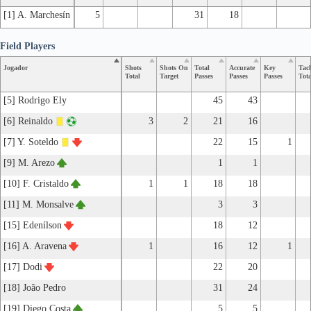
[1] A. Marchesín
5
31
18
Field Players
Jogador
Shots
Shots On
Total
Accurate
Key
Tac
Total
Target
Passes
Passes
Passes
Tota
[5] Rodrigo Ely
45
43
[6] Reinaldo
3
2
21
16
[7] Y. Soteldo
22
15
1
[9] M. Arezo
1
1
[10] F. Cristaldo
1
1
18
18
[11] M. Monsalve
3
3
[15] Edenílson
18
12
[16] A. Aravena
1
16
12
1
[17] Dodi
22
20
[18] João Pedro
31
24
[19] Diego Costa
5
5