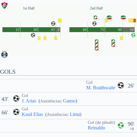
1st Half
2nd Half
15'
30'
45'
4'
60'
75'
90'
10'
GOLS
Gol
26'
M. Braithwaite
Gol
43'
J. Arias
(
:
Ganso
)
Assistências
Gol
66'
Kauã Elias
(
:
Lima
)
Assistências
Gol (de pênalti)
90'
Reinaldo
+9