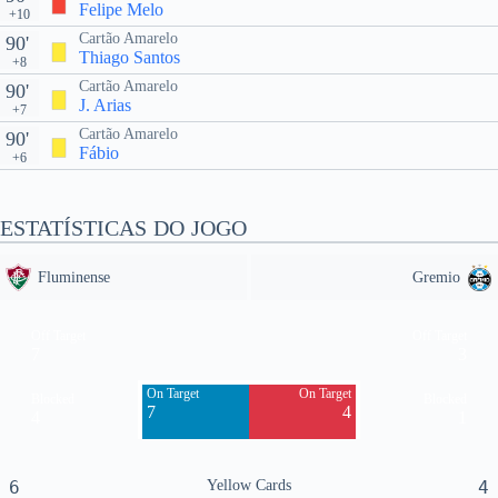
Felipe Melo
+10
Cartão Amarelo
90'
Thiago Santos
+8
Cartão Amarelo
90'
J. Arias
+7
Cartão Amarelo
90'
Fábio
+6
ESTATÍSTICAS DO JOGO
Fluminense
Gremio
Off Target
Off Target
7
3
On Target
On Target
Blocked
Blocked
7
4
4
1
6
Yellow Cards
4