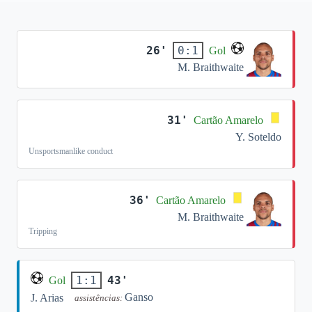
26'
0:1
Gol
M. Braithwaite
31'
Cartão Amarelo
Y. Soteldo
Unsportsmanlike conduct
36'
Cartão Amarelo
M. Braithwaite
Tripping
43'
1:1
Gol
Ganso
J. Arias
assistências: