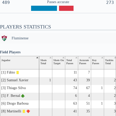
489
Passes accurate
273
PLAYERS STATISTICS
Fluminense
Field Players
Jogador
Shots
Shots On
Total
Accurate
Key
Tackles
Total
Target
Passes
Passes
Passes
Total
[1] Fábio
11
7
[2] Samuel Xavier
1
43
39
2
[3] Thiago Silva
74
67
1
2
[5] F. Bernal
6
4
2
[6] Diogo Barbosa
63
51
1
3
[8] Martinelli
41
35
3