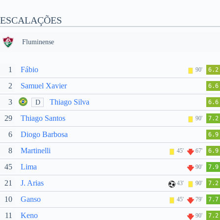
ESCALAÇÕES
Fluminense
1
Fábio
90'
6.2
2
Samuel Xavier
6.6
3
Thiago Silva
D
6.6
29
Thiago Santos
90'
7.2
6
Diogo Barbosa
6.9
8
Martinelli
45'
67'
6.9
45
Lima
90'
7.9
21
J. Arias
43'
90'
7.2
10
Ganso
45'
79'
7.7
11
Keno
90'
7.2