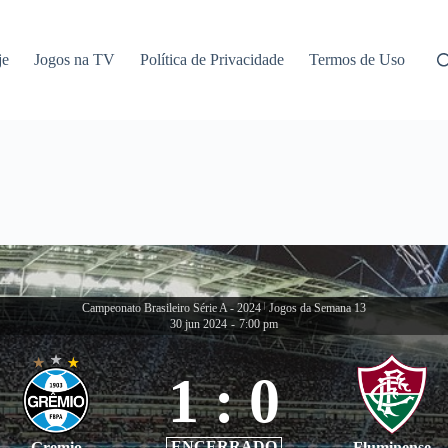
je
Jogos na TV
Política de Privacidade
Termos de Uso
Campeonato Brasileiro Série A - 2024
|
Jogos da Semana 13
30 jun 2024
-
7:00 pm
1
:
0
ENCERRADO
Gremio
Fluminense