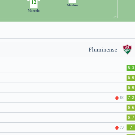
12
Marlon
Marcelo
Fluminense
8.3
6.9
6.9
83'
7.2
6.6
6.7
70'
7