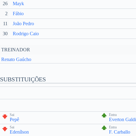
26
Mayk
2
Fábio
11
João Pedro
30
Rodrigo Caio
TREINADOR
Renato Gaúcho
SUBSTITUIÇÕES
Sai
Entra
Pepê
Everton Gald
Sai
Entra
Edenílson
F. Carballo