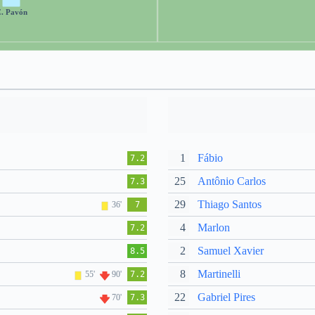
. Pavón
1
Fábio
7.2
25
Antônio Carlos
7.3
29
Thiago Santos
36'
7
4
Marlon
7.2
2
Samuel Xavier
8.5
8
Martinelli
55'
90'
7.2
22
Gabriel Pires
70'
7.3