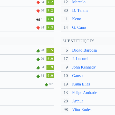
12
Marcelo
84'
7.2
80
D. Terans
70'
7.2
11
Keno
61'
7.9
14
G. Cano
84'
7.3
SUBSTITUIÇÕES
6
Diogo Barbosa
70'
6.5
17
J. Lucumí
70'
6.9
9
John Kennedy
84'
6.9
10
Ganso
84'
6.9
19
Kauã Elias
90'
13
Felipe Andrade
28
Arthur
98
Vitor Eudes