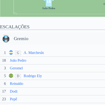
18
C
João Pedro
ESCALAÇÕES
Gremio
1
A. Marchesín
G
18
João Pedro
3
Geromel
5
Rodrigo Ely
D
6
Reinaldo
17
Dodi
23
Pepê