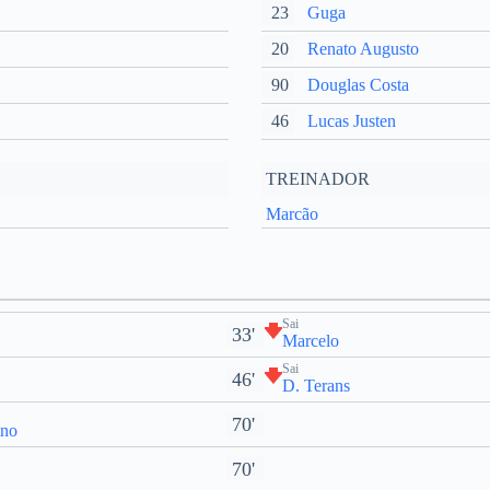
23
Guga
20
Renato Augusto
90
Douglas Costa
46
Lucas Justen
TREINADOR
Marcão
Sai
33'
Marcelo
Sai
46'
D. Terans
70'
ino
70'