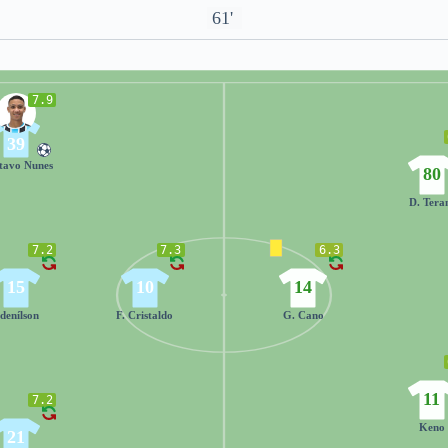
61'
7.9
39
tavo Nunes
80
D. Tera
7.2
7.3
6.3
15
10
14
denílson
F. Cristaldo
G. Cano
11
7.2
Keno
21