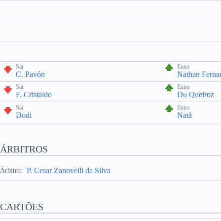
Sai
Entra
C. Pavón
Nathan Ferna
Sai
Entra
F. Cristaldo
Du Queiroz
Sai
Entra
Dodi
Natã
ÁRBITROS
P. Cesar Zanovelli da Silva
Árbitro:
CARTÕES