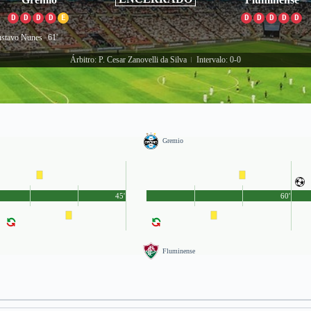
D
D
D
D
E
D
D
D
D
D
stavo Nunes
61'
Árbitro: P. Cesar Zanovelli da Silva
Intervalo: 0-0
|
Gremio
45'
60'
Fluminense