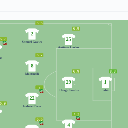
6.6
6.9
2
25
6.7
Samuel Xavier
Antônio Carlos
6.7
ns
8
6.9
8.3
Martinelli
29
1
7
Thiago Santos
Fábio
22
6.9
Gabriel Pires
7.2
6.6
4