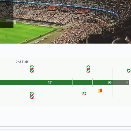
2nd Half
75'
90'
4'