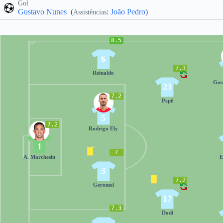
Gol
Gustavo Nunes
(
:
João Pedro
)
Assistências
8.5
6
7.3
Reinaldo
Gus
23
7.2
Pepê
5
7.2
Rodrigo Ely
1
7
A. Marchesín
E
3
7.2
Geromel
17
7.3
Dodi