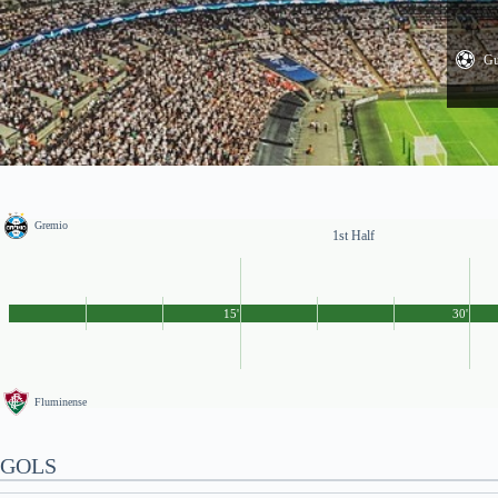
Gu
Gremio
1st Half
15'
30'
Fluminense
GOLS