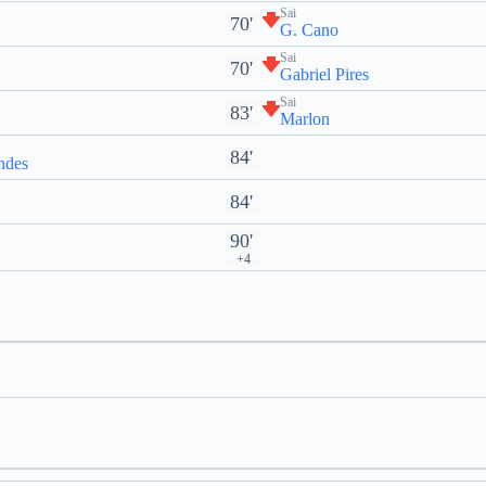
Sai
70'
G. Cano
Sai
70'
Gabriel Pires
Sai
83'
Marlon
84'
ndes
84'
90'
+4