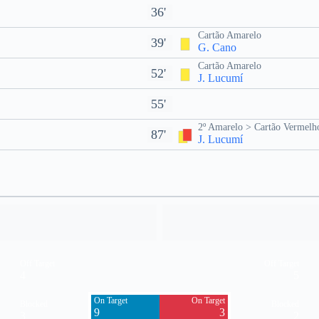
36'
Cartão Amarelo
39'
G. Cano
Cartão Amarelo
52'
J. Lucumí
55'
2º Amarelo > Cartão Vermelh
87'
J. Lucumí
Off Target
Off Target
4
5
On Target
On Target
Blocked
Blocked
9
3
3
2