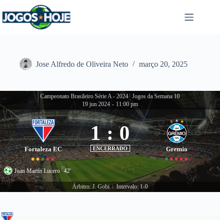
Pular
para
o
conteúdo
Jose Alfredo de Oliveira Neto
março 20, 2025
Campeonato Brasileiro Série A - 2024
|
Jogos da Semana 10
19 jun 2024
-
11:00 pm
1
:
0
Fortaleza EC
ENCERRADO
Gremio
Juan Martín Lucero
42'
Árbitro: J. Gobi
Intervalo: 1-0
|