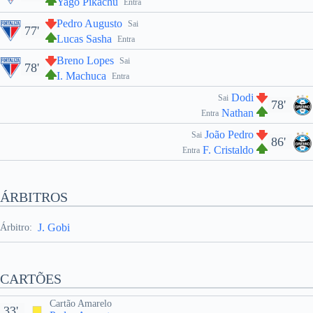
Yago Pikachu
Entra
Pedro Augusto
Sai
77'
Lucas Sasha
Entra
Breno Lopes
Sai
78'
I. Machuca
Entra
Dodi
Sai
78'
Nathan
Entra
João Pedro
Sai
86'
F. Cristaldo
Entra
ÁRBITROS
J. Gobi
Árbitro:
CARTÕES
Cartão Amarelo
33'