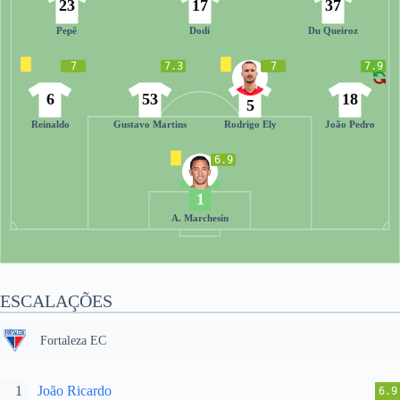
23
17
37
Pepê
Dodi
Du Queiroz
7
7.3
7
7.9
6
53
18
5
Reinaldo
Gustavo Martins
Rodrigo Ely
João Pedro
6.9
1
A. Marchesín
ESCALAÇÕES
Fortaleza EC
1
João Ricardo
6.9