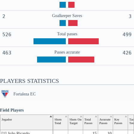
2
Goalkeeper Saves
3
526
Total passes
499
463
Passes accurate
426
PLAYERS STATISTICS
Fortaleza EC
Field Players
Jogador
Shots
Shots On
Total
Accurate
Key
Tac
Total
Target
Passes
Passes
Passes
Tot
[1] João Ricardo
15
10