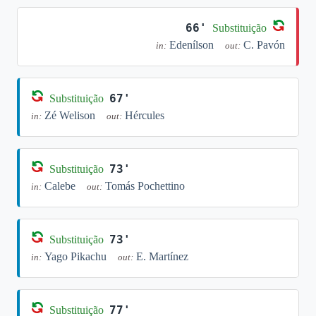
66'
Substituição
Edenílson
C. Pavón
in:
out:
67'
Substituição
Zé Welison
Hércules
in:
out:
73'
Substituição
Calebe
Tomás Pochettino
in:
out:
73'
Substituição
Yago Pikachu
E. Martínez
in:
out:
77'
Substituição