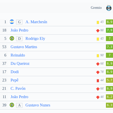
Gremio
1
A. Marchesín
G
45'
6.9
18
João Pedro
86'
7.9
5
Rodrigo Ely
D
45'
7
53
Gustavo Martins
7.3
6
Reinaldo
90'
7
37
Du Queiroz
66'
6.9
17
Dodi
78'
6.9
23
Pepê
44'
5.7
21
C. Pavón
66'
6.9
11
João Pedro
46'
6.2
39
Gustavo Nunes
A
6.3