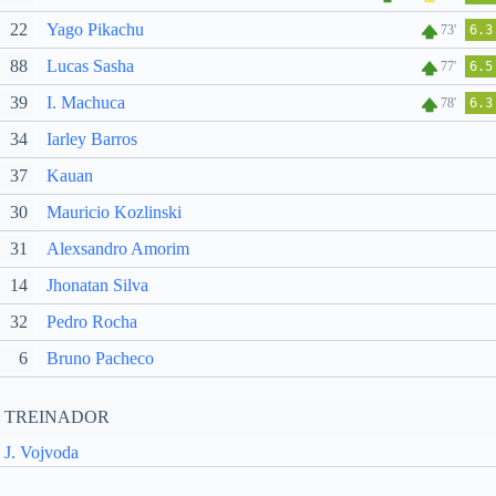
22
Yago Pikachu
73'
6.3
88
Lucas Sasha
77'
6.5
39
I. Machuca
78'
6.3
34
Iarley Barros
37
Kauan
30
Mauricio Kozlinski
31
Alexsandro Amorim
14
Jhonatan Silva
32
Pedro Rocha
6
Bruno Pacheco
TREINADOR
J. Vojvoda