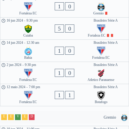
1
0
Fortaleza EC
Gremio
16 jun 2024
-
9:30 pm
Brasileiro Série A
5
0
Cuiaba
Fortaleza EC
14 jun 2024
-
12:30 am
Brasileiro Série A
1
0
Bahia
Fortaleza EC
2 jun 2024
-
9:30 pm
Brasileiro Série A
1
0
Fortaleza EC
Atletico Paranaense
12 maio 2024
-
7:00 pm
Brasileiro Série A
1
1
Fortaleza EC
Botafogo
E
E
V
E
D
Gremio