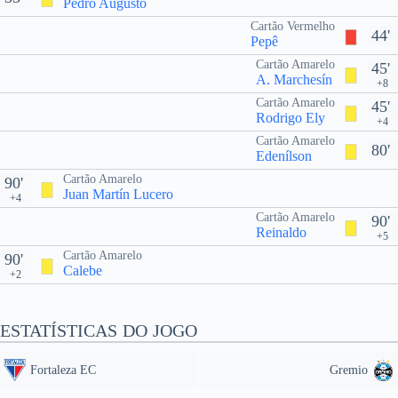
Pedro Augusto
Cartão Vermelho
44'
Pepê
Cartão Amarelo
45'
A. Marchesín
+8
Cartão Amarelo
45'
Rodrigo Ely
+4
Cartão Amarelo
80'
Edenílson
Cartão Amarelo
90'
Juan Martín Lucero
+4
Cartão Amarelo
90'
Reinaldo
+5
Cartão Amarelo
90'
Calebe
+2
ESTATÍSTICAS DO JOGO
Fortaleza EC
Gremio