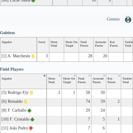
[88] Lucas Sasha
10
9
Gremio
Goleiros
Jogador
Saves
Shots
Shots On
Total
Accurate
Key
Tackle
Total
Target
Passes
Passes
Passes
Total
[1] A. Marchesín
3
28
20
Field Players
Jogador
Shots
Shots On
Total
Accurate
Key
Tackles
Total
Target
Passes
Passes
Passes
Total
[5] Rodrigo Ely
2
1
58
50
[6] Reinaldo
74
59
2
[8] F. Carballo
29
24
[10] F. Cristaldo
7
5
1
[11] João Pedro
7
6