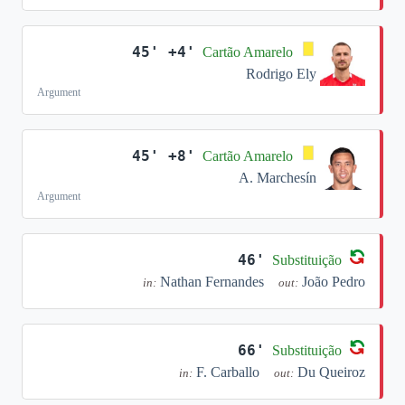
45' +4'
Cartão Amarelo
Rodrigo Ely
Argument
45' +8'
Cartão Amarelo
A. Marchesín
Argument
46'
Substituição
Nathan Fernandes
João Pedro
in:
out:
66'
Substituição
F. Carballo
Du Queiroz
in:
out: