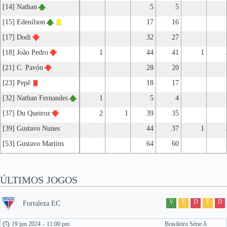
[14] Nathan
5
5
[15] Edenílson
17
16
[17] Dodi
32
27
[18] João Pedro
1
44
41
1
[21] C. Pavón
28
20
[23] Pepê
18
17
[32] Nathan Fernandes
1
5
4
[37] Du Queiroz
2
1
39
35
[39] Gustavo Nunes
44
37
1
[53] Gustavo Martins
64
60
ÚLTIMOS JOGOS
V
E
D
E
D
Fortaleza EC
19 jun 2024
-
11:00 pm
Brasileiro Série A