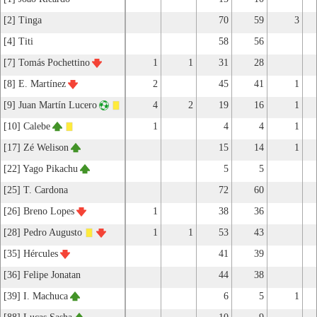
[2] Tinga
70
59
3
[4] Titi
58
56
[7] Tomás Pochettino
1
1
31
28
[8] E. Martínez
2
45
41
1
[9] Juan Martín Lucero
4
2
19
16
1
[10] Calebe
1
4
4
1
[17] Zé Welison
15
14
1
[22] Yago Pikachu
5
5
[25] T. Cardona
72
60
[26] Breno Lopes
1
38
36
[28] Pedro Augusto
1
1
53
43
[35] Hércules
41
39
[36] Felipe Jonatan
44
38
[39] I. Machuca
6
5
1