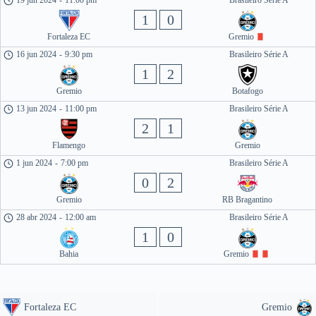
19 jun 2024
-
11:00 pm
Brasileiro Série A
1
0
Fortaleza EC
Gremio
16 jun 2024
-
9:30 pm
Brasileiro Série A
1
2
Gremio
Botafogo
13 jun 2024
-
11:00 pm
Brasileiro Série A
2
1
Flamengo
Gremio
1 jun 2024
-
7:00 pm
Brasileiro Série A
0
2
Gremio
RB Bragantino
28 abr 2024
-
12:00 am
Brasileiro Série A
1
0
Bahia
Gremio
Fortaleza EC
Gremio