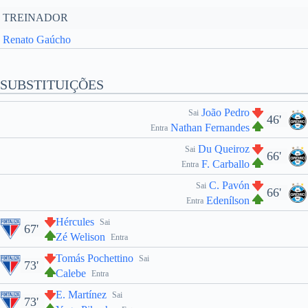
TREINADOR
Renato Gaúcho
SUBSTITUIÇÕES
João Pedro
Sai
46'
Nathan Fernandes
Entra
Du Queiroz
Sai
66'
F. Carballo
Entra
C. Pavón
Sai
66'
Edenílson
Entra
Hércules
Sai
67'
Zé Welison
Entra
Tomás Pochettino
Sai
73'
Calebe
Entra
E. Martínez
Sai
73'