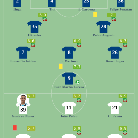
2
4
25
36
Tinga
Titi
T. Cardona
Felipe Jonatan
6.9
7
35
28
Hércules
Pedro Augusto
6.6
6.9
6.7
7
8
26
Tomás Pochettino
E. Martínez
Breno Lopes
7.7
9
Juan Martín Lucero
6.3
6.2
6.9
11
21
39
Gustavo Nunes
João Pedro
C. Pavón
5.7
6.9
6.9