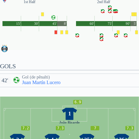
1st Half
2nd Half
15'
30'
45'
8'
60'
75'
90'
5'
GOLS
Gol (de pênalti)
42'
Juan Martín Lucero
6.9
1
João Ricardo
7.2
7.3
7
7.3