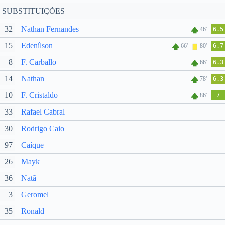
SUBSTITUIÇÕES
32
Nathan Fernandes
46'
6.5
15
Edenílson
66'
80'
6.7
8
F. Carballo
66'
6.3
14
Nathan
78'
6.3
10
F. Cristaldo
86'
7
33
Rafael Cabral
30
Rodrigo Caio
97
Caíque
26
Mayk
36
Natã
3
Geromel
35
Ronald