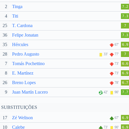
2
Tinga
7.2
4
Titi
7.3
25
T. Cardona
7
36
Felipe Jonatan
7.3
35
Hércules
67'
6.9
28
Pedro Augusto
33'
77'
7
7
Tomás Pochettino
73'
6.6
8
E. Martínez
73'
6.9
26
Breno Lopes
78'
6.7
9
Juan Martín Lucero
42'
90'
7.7
SUBSTITUIÇÕES
17
Zé Welison
67'
6.9
10
Calebe
73'
90'
6.9