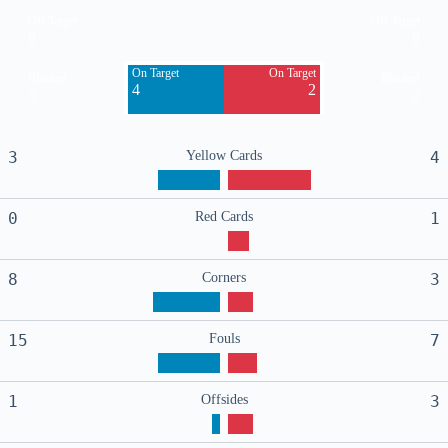
Off Target
Off Target
6
6
On Target
On Target
Blocked
Blocked
4
2
3
2
3
Yellow Cards
4
0
Red Cards
1
8
Corners
3
15
Fouls
7
1
Offsides
3