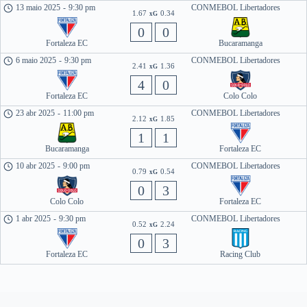
13 maio 2025
-
9:30 pm
CONMEBOL Libertadores
1.67
0.34
xG
0
0
Fortaleza EC
Bucaramanga
6 maio 2025
-
9:30 pm
CONMEBOL Libertadores
2.41
1.36
xG
4
0
Fortaleza EC
Colo Colo
23 abr 2025
-
11:00 pm
CONMEBOL Libertadores
2.12
1.85
xG
1
1
Bucaramanga
Fortaleza EC
10 abr 2025
-
9:00 pm
CONMEBOL Libertadores
0.79
0.54
xG
0
3
Colo Colo
Fortaleza EC
1 abr 2025
-
9:30 pm
CONMEBOL Libertadores
0.52
2.24
xG
0
3
Fortaleza EC
Racing Club