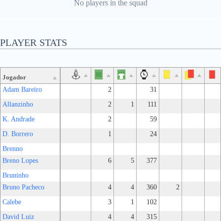
No players in the squad
PLAYER STATS
Jogador
Adam Bareiro
2
31
Allanzinho
2
1
111
K. Andrade
2
59
D. Borrero
1
24
Brenno
Breno Lopes
6
5
377
Bruninho
Bruno Pacheco
4
4
360
2
Calebe
3
1
102
David Luiz
4
4
315