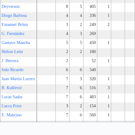
Deyverson
8
5
405
1
Diogo Barbosa
4
4
336
1
Emanuel Brítez
3
2
249
2
G. Fernández
4
3
269
Gustavo Mancha
5
5
450
1
Helton Leite
2
2
180
J. Herrera
2
52
1
João Ricardo
6
6
540
Juan Martín Lucero
7
3
320
1
B. Kuščević
7
6
516
3
Lucas Sasha
7
6
483
1
Lucca Prior
3
2
154
1
E. Mancuso
7
6
560
1
Marinho
7
7
518
E. Martínez
6
5
436
1