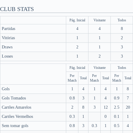
CLUB STATS
Pág. Inicial
Visitante
Todos
Partidas
4
4
8
Vitórias
1
1
2
Draws
2
1
3
Losses
1
2
3
Pág. Inicial
Visitante
Todos
Per
Per
Per
Total
Total
Total
Match
Match
Match
Gols
1
4
1
4
1
8
Gols Tomados
0.8
3
1
4
0.9
7
Cartões Amarelos
2
8
3
12
2.5
20
Cartões Vermelhos
0.3
1
0
0.1
1
Sem tomar gols
0.8
3
0.3
1
0.5
4