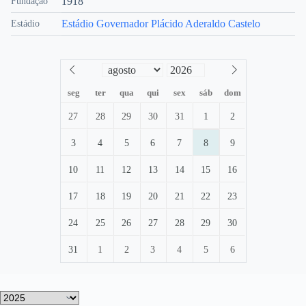
1918
Fundação
Estádio Governador Plácido Aderaldo Castelo
Estádio
seg
ter
qua
qui
sex
sáb
dom
27
28
29
30
31
1
2
3
4
5
6
7
8
9
10
11
12
13
14
15
16
17
18
19
20
21
22
23
24
25
26
27
28
29
30
31
1
2
3
4
5
6