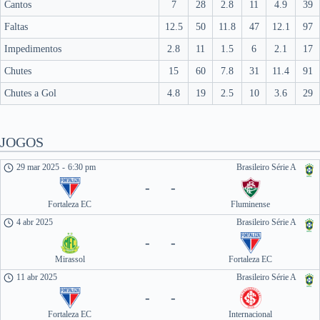
Cantos
7
28
2.8
11
4.9
39
Faltas
12.5
50
11.8
47
12.1
97
Impedimentos
2.8
11
1.5
6
2.1
17
Chutes
15
60
7.8
31
11.4
91
Chutes a Gol
4.8
19
2.5
10
3.6
29
JOGOS
29 mar 2025
-
6:30 pm
Brasileiro Série A
-
-
Fortaleza EC
Fluminense
4 abr 2025
Brasileiro Série A
-
-
Mirassol
Fortaleza EC
11 abr 2025
Brasileiro Série A
-
-
Fortaleza EC
Internacional