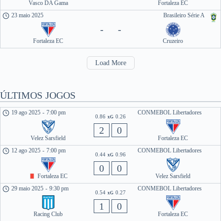
Vasco DA Gama
Fortaleza EC
23 maio 2025
Brasileiro Série A
-
-
Fortaleza EC
Cruzeiro
Load More
ÚLTIMOS JOGOS
19 ago 2025
-
7:00 pm
CONMEBOL Libertadores
0.86
0.26
xG
2
0
Velez Sarsfield
Fortaleza EC
12 ago 2025
-
7:00 pm
CONMEBOL Libertadores
0.44
0.96
xG
0
0
Fortaleza EC
Velez Sarsfield
29 maio 2025
-
9:30 pm
CONMEBOL Libertadores
0.54
0.27
xG
1
0
Racing Club
Fortaleza EC