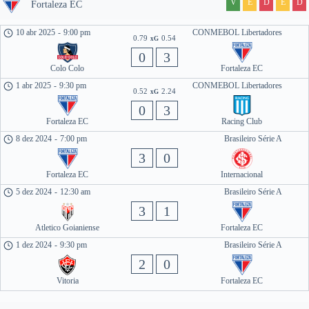
V
E
D
E
D
Fortaleza EC
10 abr 2025
-
9:00 pm
CONMEBOL Libertadores
0.79
0.54
xG
0
3
Colo Colo
Fortaleza EC
1 abr 2025
-
9:30 pm
CONMEBOL Libertadores
0.52
2.24
xG
0
3
Fortaleza EC
Racing Club
8 dez 2024
-
7:00 pm
Brasileiro Série A
3
0
Fortaleza EC
Internacional
5 dez 2024
-
12:30 am
Brasileiro Série A
3
1
Atletico Goianiense
Fortaleza EC
1 dez 2024
-
9:30 pm
Brasileiro Série A
2
0
Vitoria
Fortaleza EC