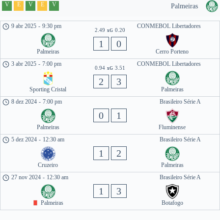
V
E
V
E
V
Palmeiras
9 abr 2025
-
9:30 pm
CONMEBOL Libertadores
2.49
0.20
xG
1
0
Palmeiras
Cerro Porteno
3 abr 2025
-
7:00 pm
CONMEBOL Libertadores
0.94
3.51
xG
2
3
Sporting Cristal
Palmeiras
8 dez 2024
-
7:00 pm
Brasileiro Série A
0
1
Palmeiras
Fluminense
5 dez 2024
-
12:30 am
Brasileiro Série A
1
2
Cruzeiro
Palmeiras
27 nov 2024
-
12:30 am
Brasileiro Série A
1
3
Palmeiras
Botafogo