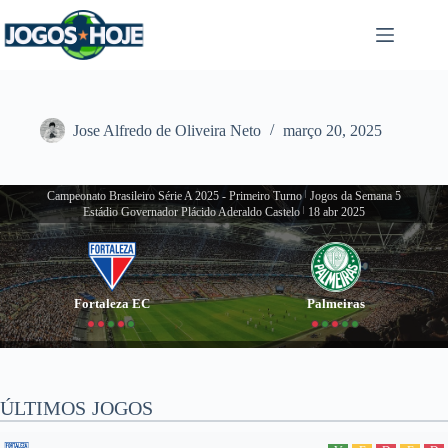
Pular
para
o
conteúdo
Jose Alfredo de Oliveira Neto
março 20, 2025
Campeonato Brasileiro Série A 2025 - Primeiro Turno
|
Jogos da Semana 5
Estádio Governador Plácido Aderaldo Castelo
|
18 abr 2025
Fortaleza EC
Palmeiras
ÚLTIMOS JOGOS