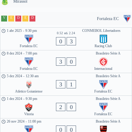
Mirassol
V
E
D
E
D
Fortaleza EC
1 abr 2025
-
9:30 pm
CONMEBOL Libertadores
0.52
2.24
xG
0
3
Fortaleza EC
Racing Club
8 dez 2024
-
7:00 pm
Brasileiro Série A
3
0
Fortaleza EC
Internacional
5 dez 2024
-
12:30 am
Brasileiro Série A
3
1
Atletico Goianiense
Fortaleza EC
1 dez 2024
-
9:30 pm
Brasileiro Série A
2
0
Vitoria
Fortaleza EC
26 nov 2024
-
11:00 pm
Brasileiro Série A
0
0