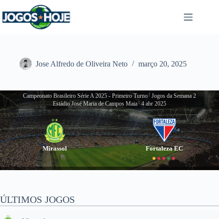
Pular
para
o
conteúdo
Jose Alfredo de Oliveira Neto
março 20, 2025
Campeonato Brasileiro Série A 2025 - Primeiro Turno
|
Jogos da Semana 2
Estádio José Maria de Campos Maia
|
4 abr 2025
Mirassol
Fortaleza EC
ÚLTIMOS JOGOS